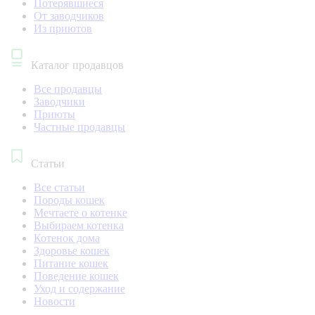
Потерявшиеся
От заводчиков
Из приютов
Каталог продавцов
Все продавцы
Заводчики
Приюты
Частные продавцы
Статьи
Все статьи
Породы кошек
Мечтаете о котенке
Выбираем котенка
Котенок дома
Здоровье кошек
Питание кошек
Поведение кошек
Уход и содержание
Новости