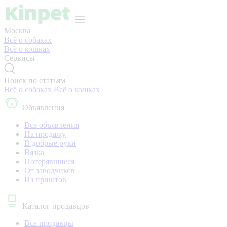
Москва
Всё о собаках
Всё о кошках
Сервисы
Поиск по статьям
Всё о собаках
Всё о кошках
Объявления
Все объявления
На продажу
В добрые руки
Вязка
Потерявшиеся
От заводчиков
Из приютов
Каталог продавцов
Все продавцы