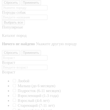
Сбросить
Применить
Породы собак
Выбрать все
Популярные
Каталог пород
Ничего не найдено
Укажите другую породу
Сбросить
Применить
Возраст
Возраст
Любой
Малыш (до 6 месяцев)
Подросток (6-11 месяцев)
Взрослеющий (1-3 года)
Взрослый (4-6 лет)
Стареющий (7-11 лет)