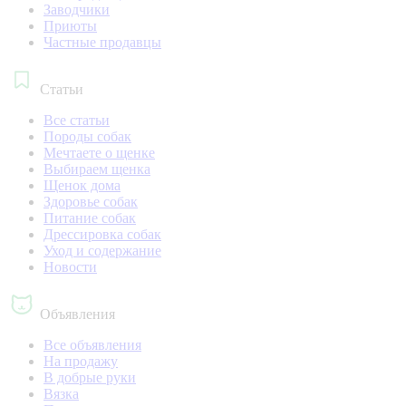
Заводчики
Приюты
Частные продавцы
Статьи
Все статьи
Породы собак
Мечтаете о щенке
Выбираем щенка
Щенок дома
Здоровье собак
Питание собак
Дрессировка собак
Уход и содержание
Новости
Объявления
Все объявления
На продажу
В добрые руки
Вязка