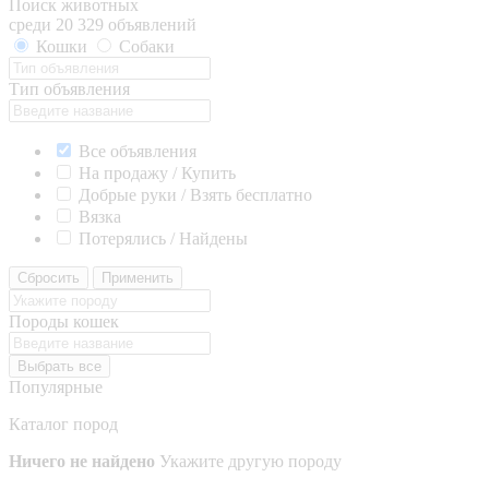
Поиск животных
среди 20 329 объявлений
Кошки
Собаки
Тип объявления
Все объявления
На продажу / Купить
Добрые руки / Взять бесплатно
Вязка
Потерялись / Найдены
Сбросить
Применить
Породы кошек
Выбрать все
Популярные
Каталог пород
Ничего не найдено
Укажите другую породу