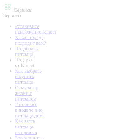
Сервисы
Сервисы
Установите
приложение Kinpet
Какая порода
подходит вам?
Подобрать
питомца
Подарки
от Kinpet
Как выбрать
и купить
питомца
Симулятор
жизни с
питомцем
Готовимся
к появлению
питомца дома
Как взять
питомца
из приюта
Беременность