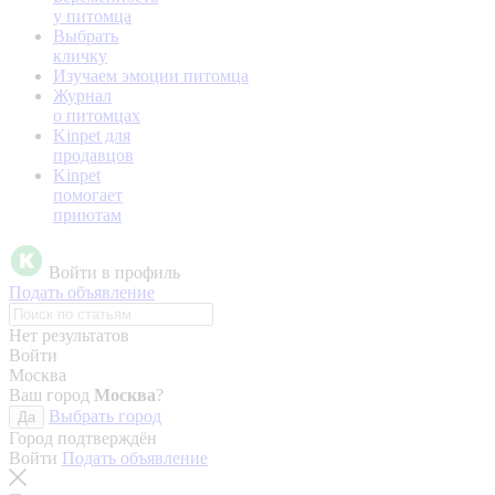
у питомца
Выбрать
кличку
Изучаем эмоции питомца
Журнал
о питомцах
Kinpet для
продавцов
Kinpet
помогает
приютам
Войти в профиль
Подать объявление
Нет результатов
Войти
Москва
Ваш город
Москва
?
Выбрать город
Да
Город подтверждён
Войти
Подать объявление