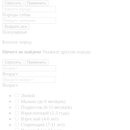
Сбросить
Применить
Породы собак
Выбрать все
Популярные
Каталог пород
Ничего не найдено
Укажите другую породу
Сбросить
Применить
Возраст
Возраст
Любой
Малыш (до 6 месяцев)
Подросток (6-11 месяцев)
Взрослеющий (1-3 года)
Взрослый (4-6 лет)
Стареющий (7-11 лет)