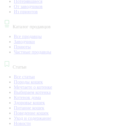
Потерявшиеся
От заводчиков
Из приютов
Каталог продавцов
Все продавцы
Заводчики
Приюты
Частные продавцы
Статьи
Все статьи
Породы кошек
Мечтаете о котенке
Выбираем котенка
Котенок дома
Здоровье кошек
Питание кошек
Поведение кошек
Уход и содержание
Новости