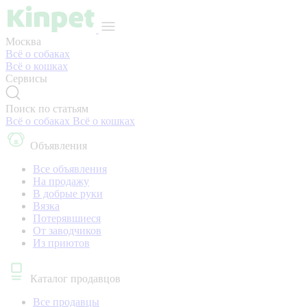
Москва
Всё о собаках
Всё о кошках
Сервисы
Поиск по статьям
Всё о собаках
Всё о кошках
Объявления
Все объявления
На продажу
В добрые руки
Вязка
Потерявшиеся
От заводчиков
Из приютов
Каталог продавцов
Все продавцы