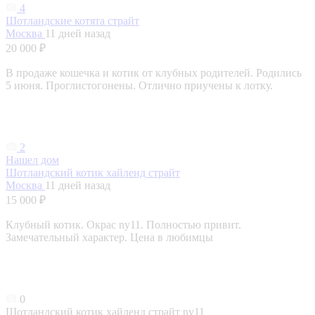
4
Шотландские котята страйт
Москва
11 дней назад
20 000 ₽
В продаже кошечка и котик от клубных родителей. Родились
5 июня. Проглистогонены. Отлично приучены к лотку.
2
Нашел дом
Шотландский котик хайленд страйт
Москва
11 дней назад
15 000 ₽
Клубный котик. Окрас ny11. Полностью привит.
Замечательный характер. Цена в любимцы
0
Шотландский котик хайленд страйт ny11