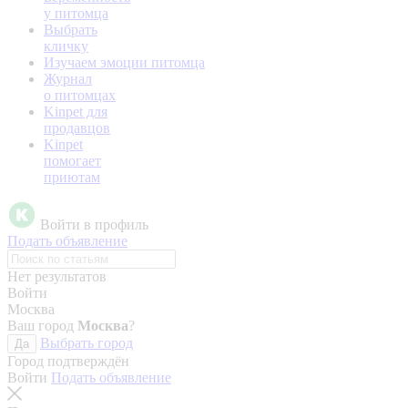
у питомца
Выбрать
кличку
Изучаем эмоции питомца
Журнал
о питомцах
Kinpet для
продавцов
Kinpet
помогает
приютам
Войти в профиль
Подать объявление
Нет результатов
Войти
Москва
Ваш город
Москва
?
Выбрать город
Да
Город подтверждён
Войти
Подать объявление