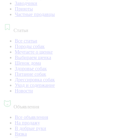
Заводчики
Приюты
Частные продавцы
Статьи
Все статьи
Породы собак
Мечтаете о щенке
Выбираем щенка
Щенок дома
Здоровье собак
Питание собак
Дрессировка собак
Уход и содержание
Новости
Объявления
Все объявления
На продажу
В добрые руки
Вязка