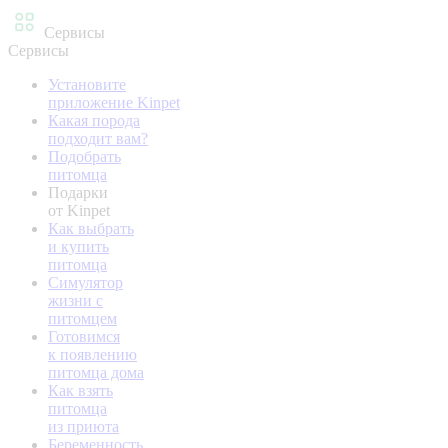
Сервисы
Сервисы
Установите
приложение Kinpet
Какая порода
подходит вам?
Подобрать
питомца
Подарки
от Kinpet
Как выбрать
и купить
питомца
Симулятор
жизни с
питомцем
Готовимся
к появлению
питомца дома
Как взять
питомца
из приюта
Беременность