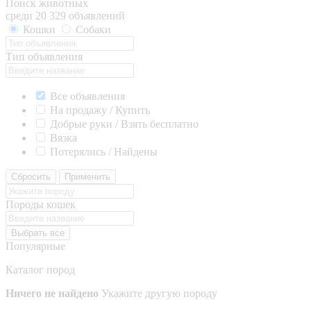
Поиск животных
среди 20 329 объявлений
Кошки
Собаки
Тип объявления
Все объявления
На продажу / Купить
Добрые руки / Взять бесплатно
Вязка
Потерялись / Найдены
Сбросить
Применить
Породы кошек
Выбрать все
Популярные
Каталог пород
Ничего не найдено
Укажите другую породу