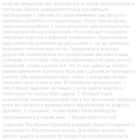
чему не обязываем при покупке все условия проговоренны в
договоре. Щенок выращивается под постоянным
наблюдением и заботой. Большое внимание уделяется его
здоровью, развитию и социализации. Родословная щенка
тщательно подобрана, а происхождение прослеживается на
протяжении многих поколений. Это позволяет сохранить
породные качества и хороший темперамент. Родительская
пара имеет обследования на дисплазию, а так же основные
породные генетические тесты. Породность и психика
родителей подтверждена неоднократными выставочными
победами и титулами. Мы не волшебники и не даём пустых
обещаний, но мы сделали все, что от нас зависело, чтобы с
нашим щенком не пришлось быть завсегдатаем ветеринарных
клиник. Мы выращиваем таких собак, с которыми можно
спокойно жить и нам и вам. В стоимость щенка входит: 1.
Заботливый заводчик, который со всем своим опытом в
собаководстве всегда будет рядом. 2. Полный пакет
документов, подтверждающий, что у вас настоящий лабрадор,
плюс вет.паспорт с прививками и обработками по возрасту.
Договор. 3. Приданое, чтобы щенку было комфортно
адаптироваться в новом доме. ⭐Можно приехать для
знакоства. Вы можете привлечь к выбору любого стороннего
специалиста. Постепенная оплата. Для брони достаточно
внести задаток в размере 30 процентов. Оставшуюся часть