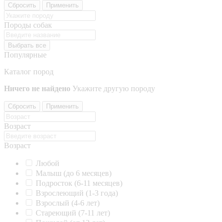
Сбросить
Применить
Породы собак
Выбрать все
Популярные
Каталог пород
Ничего не найдено
Укажите другую породу
Сбросить
Применить
Возраст
Возраст
Любой
Малыш (до 6 месяцев)
Подросток (6-11 месяцев)
Взрослеющий (1-3 года)
Взрослый (4-6 лет)
Стареющий (7-11 лет)