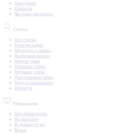
Заводчики
Приюты
Частные продавцы
Статьи
Все статьи
Породы собак
Мечтаете о щенке
Выбираем щенка
Щенок дома
Здоровье собак
Питание собак
Дрессировка собак
Уход и содержание
Новости
Объявления
Все объявления
На продажу
В добрые руки
Вязка