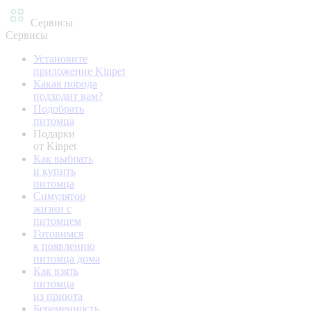
Сервисы
Сервисы
Установите
приложение Kinpet
Какая порода
подходит вам?
Подобрать
питомца
Подарки
от Kinpet
Как выбрать
и купить
питомца
Симулятор
жизни с
питомцем
Готовимся
к появлению
питомца дома
Как взять
питомца
из приюта
Беременность