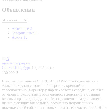
Объявления
Активные
2
Завершенные
1
Архив
12
3
щенок лабрадора
Санкт-Петербург
10 дней назад
130 000 ₽
В нашем питомнике СТЕЛЛАС ХОУМ Свободен черный
мальчик. Брутал с отличной шерстью, крепкий по
телосложению. Характер у парня - золотая середина, он взял
от мамы спокойствие и обдуманность действий, а от папы
весёлый нрав и добродушие. Мы предпочитаем для нашего
щенка любящих владельцев, осознанно подошедших к
покупке своей собаки и готовых сделать её счастиливой. Ни к