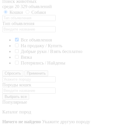
Поиск животных
среди 20 329 объявлений
Кошки
Собаки
Тип объявления
Все объявления
На продажу / Купить
Добрые руки / Взять бесплатно
Вязка
Потерялись / Найдены
Сбросить
Применить
Породы кошек
Выбрать все
Популярные
Каталог пород
Ничего не найдено
Укажите другую породу