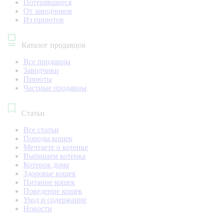
Потерявшиеся
От заводчиков
Из приютов
Каталог продавцов
Все продавцы
Заводчики
Приюты
Частные продавцы
Статьи
Все статьи
Породы кошек
Мечтаете о котенке
Выбираем котенка
Котенок дома
Здоровье кошек
Питание кошек
Поведение кошек
Уход и содержание
Новости