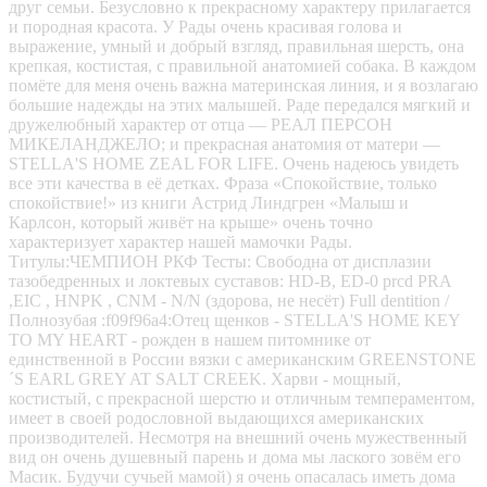
друг семьи. Безусловно к прекрасному характеру прилагается
и породная красота. У Рады очень красивая голова и
выражение, умный и добрый взгляд, правильная шерсть, она
крепкая, костистая, с правильной анатомией собака. В каждом
помёте для меня очень важна материнская линия, и я возлагаю
большие надежды на этих малышей. Раде передался мягкий и
дружелюбный характер от отца — РЕАЛ ПЕРСОН
МИКЕЛАНДЖЕЛО; и прекрасная анатомия от матери —
STELLA'S HOME ZEAL FOR LIFE. Очень надеюсь увидеть
все эти качества в её детках. Фраза «Спокойствие, только
спокойствие!» из книги Астрид Линдгрен «Малыш и
Карлсон, который живёт на крыше» очень точно
характеризует характер нашей мамочки Рады.
Титулы:ЧЕМПИОН РКФ Тесты: Свободна от дисплазии
тазобедренных и локтевых суставов: HD-B, ED-0 prcd PRA
,EIC , HNPK , CNM - N/N (здорова, не несёт) Full dentition /
Полнозубая :f09f96a4:Отец щенков - STELLA'S HOME KEY
TO MY HEART - рожден в нашем питомнике от
единственной в России вязки с американским GREENSTONE
´S EARL GREY AT SALT CREEK. Харви - мощный,
костистый, с прекрасной шерстю и отличным темпераментом,
имеет в своей родословной выдающихся американских
производителей. Несмотря на внешний очень мужественный
вид он очень душевный парень и дома мы лаского зовём его
Масик. Будучи сучьей мамой) я очень опасалась иметь дома