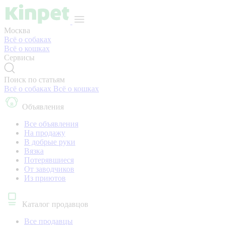
Москва
Всё о собаках
Всё о кошках
Сервисы
Поиск по статьям
Всё о собаках
Всё о кошках
Объявления
Все объявления
На продажу
В добрые руки
Вязка
Потерявшиеся
От заводчиков
Из приютов
Каталог продавцов
Все продавцы