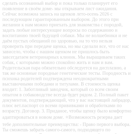
сделать осознанный выбор и пока только планирует его
появление в своём доме- мы открываем лист ожидания.
Сейчас возможна запись на щенков лето-осень 2026 с
последующим гарантированным выбором. До этого при
желании к нам можно приехать для знакомства с породой,
задать любые интересующие вопросы по содержанию и
воспитанию твоей будущей собаки. Мы не волшебники и не
даём пустых обещаний по здоровью, на то что нельзя
проверить при передаче щенка, но мы сделали все, что от нас
зависело, чтобы с нашим щенком не пришлось быть
завсегдатаем ветеринарных клиник. Мы выращиваем таких
собак, с которыми можно спокойно жить и нам и вам.
Родительская пара обязательно обследуется на дисплазию, а
так же основные породные генетические тесты. Породность и
психика родителей подтверждена неоднократными
выставочными победами и титулами. В стоимость щенка
входит: 1. Заботливый заводчик, который со всем своим
опытом в собаководстве всегда будет рядом. 2. Полный пакет
документов, подтверждающий, что у вас настоящий лабрадор,
плюс вет.паспорт со всеми прививками и обработками по
возрасту. Договор. 3. Приданое, чтобы щенку было комфортно
адаптироваться в новом доме. ⭐Возможность резерва дает
тебе дополнительные преимущества: - Право первого выбора.
Ты сможешь забрать самого-самого, подходящего по