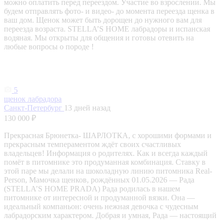
можно оплатить перед переездом. Участие во взрослении. Мы
будем отправлять фото- и видео- до момента переезда щенка в
ваш дом. Щенок может быть дорощен до нужного вам для
переезда возраста. STELLA’S HOME лабрадоры и испанская
водяная. Мы открыты для общения и готовы отевить на
любые вопросы о породе !
5
щенок лабрадора
Санкт-Петербург
13 дней назад
130 000 ₽
Прекрасная Брюнетка- ШАРЛОТКА, с хорошими формами и
прекрасным темпераментом ждёт своих счастливых
владельцев! Информация о родителях. Как и всегда каждый
помёт в питомнике это продуманная комбинация. Ставку в
этой паре мы делали на шоколадную линию питомника Real-
Person, Мамочка щенков, рождённых 01.05.2026 — Рада
(STELLA’S HOME PRADA) Рада родилась в нашем
питомнике от интересной и продуманной вязки. Она —
идеальный компаньон: очень нежная девочка с чудесным
лабрадорским характером. Добрая и умная, Рада — настоящий