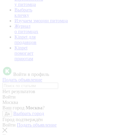
у питомца
Выбрать
кличку
Изучаем эмоции питомца
Журнал
о питомцах
Kinpet для
продавцов
Kinpet
помогает
приютам
Войти в профиль
Подать объявление
Нет результатов
Войти
Москва
Ваш город
Москва
?
Выбрать город
Да
Город подтверждён
Войти
Подать объявление