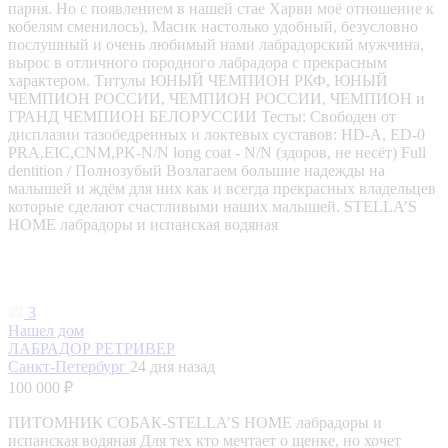
парня. Но с появлением в нашей стае Харви моё отношение к
кобелям сменилось), Масик настолько удобный, безусловно
послушный и очень любимый нами лабрадорский мужчина,
вырос в отличного породного лабрадора с прекрасным
характером. Титулы ЮНЫЙ ЧЕМПИОН РКФ, ЮНЫЙ
ЧЕМПИОН РОССИИ, ЧЕМПИОН РОССИИ, ЧЕМПИОН и
ГРАНД ЧЕМПИОН БЕЛОРУССИИ Тесты: Свободен от
дисплазии тазобедренных и локтевых суставов: HD-A, ED-0
PRA,EIC,CNM,PK-N/N long coat - N/N (здоров, не несёт) Full
dentition / Полнозубый Возлагаем большие надежды на
малышей и ждём для них как и всегда прекрасных владельцев
которые сделают счастливыми наших малышей. STELLA’S
HOME лабрадоры и испанская водяная
3
Нашел дом
ЛАБРАДОР РЕТРИВЕР
Санкт-Петербург
24 дня назад
100 000 ₽
ПИТОМНИК СОБАК-STELLA’S HOME лабрадоры и
испанская водяная Для тех кто мечтает о щенке, но хочет