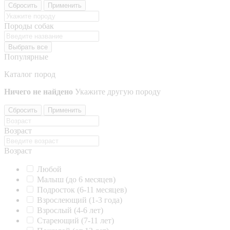
Сбросить
Применить
Породы собак
Выбрать все
Популярные
Каталог пород
Ничего не найдено
Укажите другую породу
Сбросить
Применить
Возраст
Возраст
Любой
Малыш (до 6 месяцев)
Подросток (6-11 месяцев)
Взрослеющий (1-3 года)
Взрослый (4-6 лет)
Стареющий (7-11 лет)