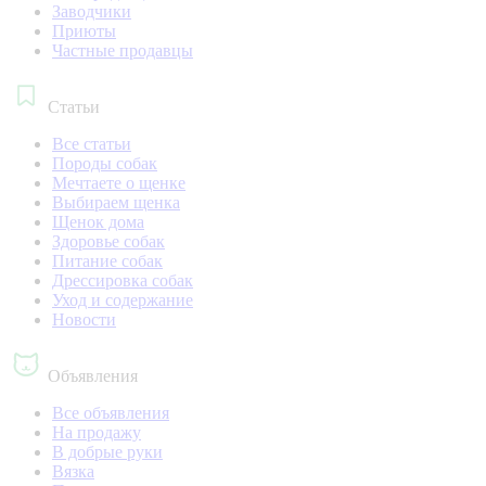
Заводчики
Приюты
Частные продавцы
Статьи
Все статьи
Породы собак
Мечтаете о щенке
Выбираем щенка
Щенок дома
Здоровье собак
Питание собак
Дрессировка собак
Уход и содержание
Новости
Объявления
Все объявления
На продажу
В добрые руки
Вязка