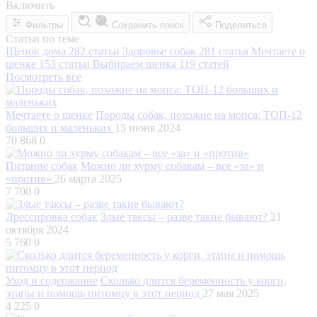
Включить
Фильтры
Сохранить поиск
Поделиться
Статьи по теме
Щенок дома
282 статьи
Здоровье собак
281 статья
Мечтаете о
щенке
153 статьи
Выбираем щенка
119 статей
Посмотреть все
Мечтаете о щенке
Породы собак, похожие на мопса: ТОП-12
больших и маленьких
15 июня 2024
70 868
0
Питание собак
Можно ли хурму собакам – все «за» и
«против»
26 марта 2025
7 700
0
Дрессировка собак
Злые таксы – разве такие бывают?
21
октября 2024
5 760
0
Уход и содержание
Сколько длится беременность у корги,
этапы и помощь питомцу в этот период
27 мая 2025
4 225
0