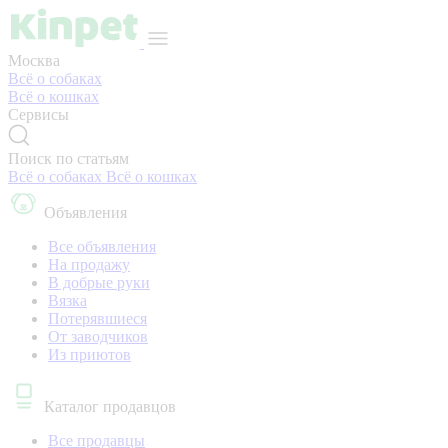
Москва
Всё о собаках
Всё о кошках
Сервисы
Поиск по статьям
Всё о собаках
Всё о кошках
Объявления
Все объявления
На продажу
В добрые руки
Вязка
Потерявшиеся
От заводчиков
Из приютов
Каталог продавцов
Все продавцы