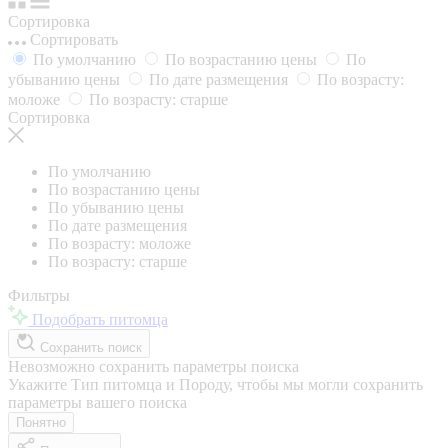
Сортировка
Сортировать
По умолчанию
По возрастанию цены
По
убыванию цены
По дате размещения
По возрасту:
моложе
По возрасту: старше
Сортировка
По умолчанию
По возрастанию цены
По убыванию цены
По дате размещения
По возрасту: моложе
По возрасту: старше
Фильтры
Подобрать питомца
Сохранить поиск
Невозможно сохранить параметры поиска
Укажите Тип питомца и Породу, чтобы мы могли сохранить
параметры вашего поиска
Понятно