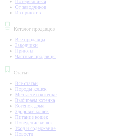
Потерявшиеся
От заводчиков
Из приютов
Каталог продавцов
Все продавцы
Заводчики
Приюты
Частные продавцы
Статьи
Все статьи
Породы кошек
Мечтаете о котенке
Выбираем котенка
Котенок дома
Здоровье кошек
Питание кошек
Поведение кошек
Уход и содержание
Новости