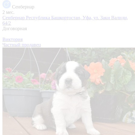
Сенбернар
2 мес.
Сенбернар
Республика Башкортостан, Уфа, ул. Заки Валиди,
64/2
Договорная
Виктория
Частный продавец