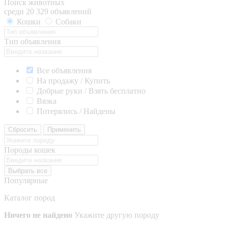
Поиск животных
среди 20 329 объявлений
Кошки
Собаки
Тип объявления
Все объявления
На продажу / Купить
Добрые руки / Взять бесплатно
Вязка
Потерялись / Найдены
Сбросить
Применить
Породы кошек
Выбрать все
Популярные
Каталог пород
Ничего не найдено
Укажите другую породу