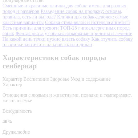
Популярные статьи
Смешные и красивые клички для собак: имена для разных
пород и размеров
Разведение собак на продажу: основы,
правила, есть ли выгода?
Клички для собак-девочек: самые
классные варианты
Собака стала вялой и потеряла аппетит?
Есть причины для тревоги
ТОП-25 гипоаллергенных пород
собак
Желтая рвота у собаки: возможные причины и лечение
На какой день течки нужно вязать собаку
Как отучить собаку
от привычки писать на кровать или диван
Характеристики собак породы
сенбернар
Характер
Воспитание
Здоровье
Уход и содержание
Характер
Отношения с людьми и животными, повадки и темперамент,
жизнь в семье
Возбудимость
40%
Дружелюбие