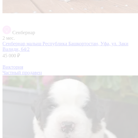
Сенбернар
2 мес.
Сенбернар малыш
Республика Башкортостан, Уфа, ул. Заки
Валиди, 64/2
45 000 ₽
Виктория
Частный продавец