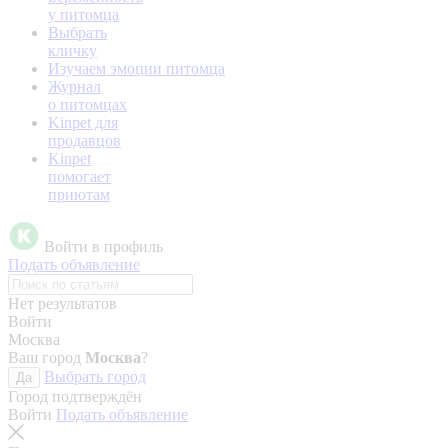
у питомца
Выбрать
кличку
Изучаем эмоции питомца
Журнал
о питомцах
Kinpet для
продавцов
Kinpet
помогает
приютам
Войти в профиль
Подать объявление
Нет результатов
Войти
Москва
Ваш город
Москва
?
Выбрать город
Да
Город подтверждён
Войти
Подать объявление