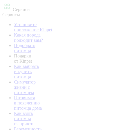
Сервисы
Сервисы
Установите
приложение Kinpet
Какая порода
подходит вам?
Подобрать
питомца
Подарки
от Kinpet
Как выбрать
и купить
питомца
Симулятор
жизни с
питомцем
Готовимся
к появлению
питомца дома
Как взять
питомца
из приюта
Беременность