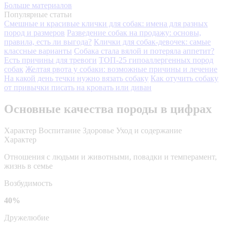
Больше материалов
Популярные статьи
Смешные и красивые клички для собак: имена для разных
пород и размеров
Разведение собак на продажу: основы,
правила, есть ли выгода?
Клички для собак-девочек: самые
классные варианты
Собака стала вялой и потеряла аппетит?
Есть причины для тревоги
ТОП-25 гипоаллергенных пород
собак
Желтая рвота у собаки: возможные причины и лечение
На какой день течки нужно вязать собаку
Как отучить собаку
от привычки писать на кровать или диван
Основные качества породы в цифрах
Характер
Воспитание
Здоровье
Уход и содержание
Характер
Отношения с людьми и животными, повадки и темперамент,
жизнь в семье
Возбудимость
40%
Дружелюбие