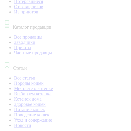
Потерявшиеся
От заводчиков
Из приютов
Каталог продавцов
Все продавцы
Заводчики
Приюты
Частные продавцы
Статьи
Все статьи
Породы кошек
Мечтаете о котенке
Выбираем котенка
Котенок дома
Здоровье кошек
Питание кошек
Поведение кошек
Уход и содержание
Новости