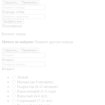
Сбросить
Применить
Породы собак
Выбрать все
Популярные
Каталог пород
Ничего не найдено
Укажите другую породу
Сбросить
Применить
Возраст
Возраст
Любой
Малыш (до 6 месяцев)
Подросток (6-11 месяцев)
Взрослеющий (1-3 года)
Взрослый (4-6 лет)
Стареющий (7-11 лет)