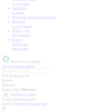
у питомца
Выбрать
кличку
Изучаем эмоции питомца
Журнал
о питомцах
Kinpet для
продавцов
Kinpet
помогает
приютам
Войти в профиль
Подать объявление
Нет результатов
Войти
Москва
Ваш город
Москва
?
Выбрать город
Да
Город подтверждён
Войти
Подать объявление