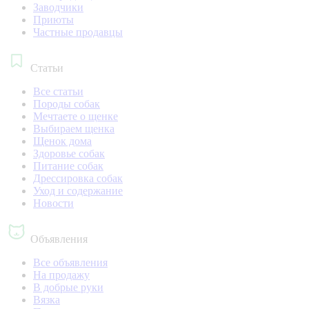
Заводчики
Приюты
Частные продавцы
Статьи
Все статьи
Породы собак
Мечтаете о щенке
Выбираем щенка
Щенок дома
Здоровье собак
Питание собак
Дрессировка собак
Уход и содержание
Новости
Объявления
Все объявления
На продажу
В добрые руки
Вязка