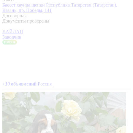
Бассет хаунда щенки
Республика Татарстан (Татарстан),
Казань, пр. Победы, 141
Договорная
Документы проверены
ЛАЙЛАП
Заводчик
+
10
объявлений
Россия