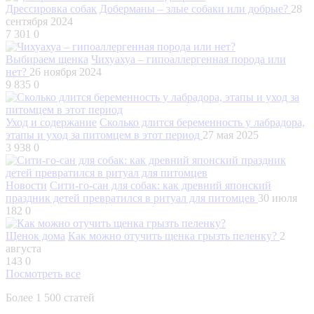
Дрессировка собак
Доберманы – злые собаки или добрые?
28
сентября 2024
7 301
0
Выбираем щенка
Чихуахуа – гипоаллергенная порода или
нет?
26 ноября 2024
9 835
0
Уход и содержание
Сколько длится беременность у лабрадора,
этапы и уход за питомцем в этот период
27 мая 2025
3 938
0
Новости
Сити-го-сан для собак: как древний японский
праздник детей превратился в ритуал для питомцев
30 июля
182
0
Щенок дома
Как можно отучить щенка грызть пеленку?
2
августа
143
0
Посмотреть все
Более 1 500 статей