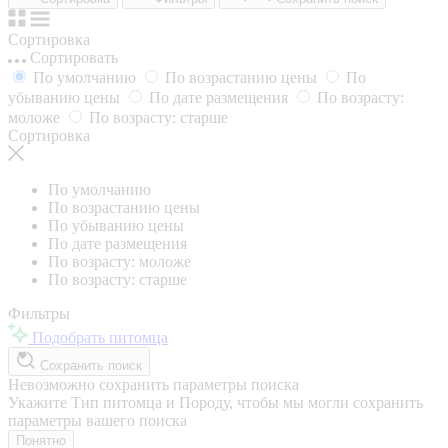
Сортировка
Сортировать
По умолчанию
По возрастанию цены
По
убыванию цены
По дате размещения
По возрасту:
моложе
По возрасту: старше
Сортировка
По умолчанию
По возрастанию цены
По убыванию цены
По дате размещения
По возрасту: моложе
По возрасту: старше
Фильтры
Подобрать питомца
Сохранить поиск
Невозможно сохранить параметры поиска
Укажите Тип питомца и Породу, чтобы мы могли сохранить
параметры вашего поиска
Понятно