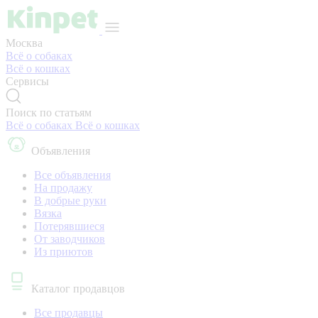
Москва
Всё о собаках
Всё о кошках
Сервисы
Поиск по статьям
Всё о собаках
Всё о кошках
Объявления
Все объявления
На продажу
В добрые руки
Вязка
Потерявшиеся
От заводчиков
Из приютов
Каталог продавцов
Все продавцы