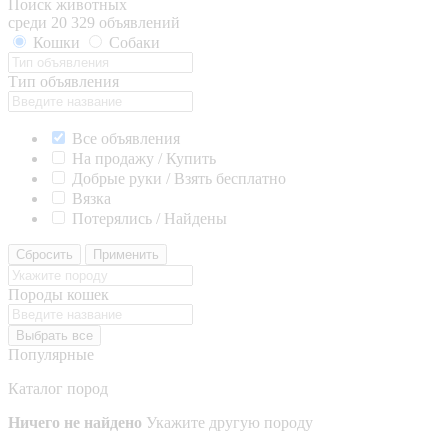
Поиск животных
среди 20 329 объявлений
Кошки
Собаки
Тип объявления
Все объявления
На продажу / Купить
Добрые руки / Взять бесплатно
Вязка
Потерялись / Найдены
Сбросить
Применить
Породы кошек
Выбрать все
Популярные
Каталог пород
Ничего не найдено
Укажите другую породу