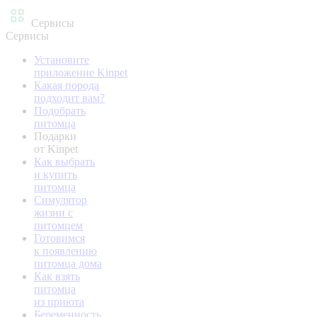
Сервисы
Сервисы
Установите
приложение Kinpet
Какая порода
подходит вам?
Подобрать
питомца
Подарки
от Kinpet
Как выбрать
и купить
питомца
Симулятор
жизни с
питомцем
Готовимся
к появлению
питомца дома
Как взять
питомца
из приюта
Беременность