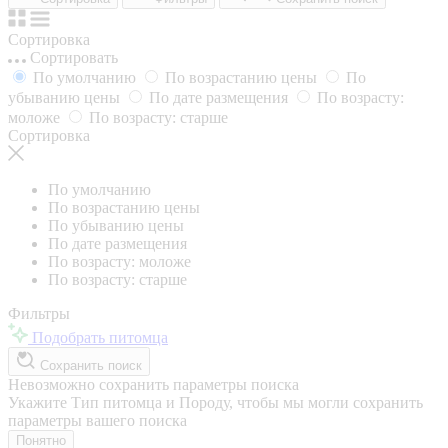
Сортировка
Сортировать
По умолчанию
По возрастанию цены
По
убыванию цены
По дате размещения
По возрасту:
моложе
По возрасту: старше
Сортировка
По умолчанию
По возрастанию цены
По убыванию цены
По дате размещения
По возрасту: моложе
По возрасту: старше
Фильтры
Подобрать питомца
Сохранить поиск
Невозможно сохранить параметры поиска
Укажите Тип питомца и Породу, чтобы мы могли сохранить
параметры вашего поиска
Понятно