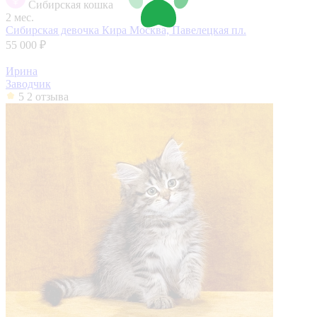
Сибирская кошка
2 мес.
Сибирская девочка Кира
Москва, Павелецкая пл.
55 000 ₽
Ирина
Заводчик
5
2 отзыва