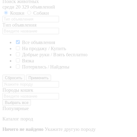
Поиск животных
среди 20 329 объявлений
Кошки
Собаки
Тип объявления
Все объявления
На продажу / Купить
Добрые руки / Взять бесплатно
Вязка
Потерялись / Найдены
Сбросить
Применить
Породы кошек
Выбрать все
Популярные
Каталог пород
Ничего не найдено
Укажите другую породу