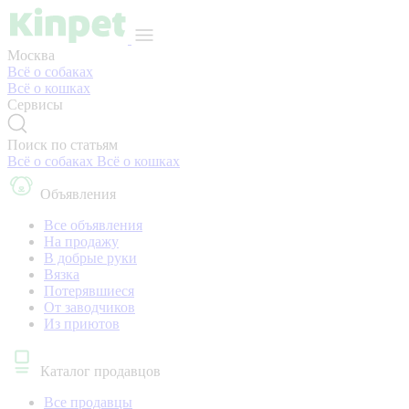
Москва
Всё о собаках
Всё о кошках
Сервисы
Поиск по статьям
Всё о собаках
Всё о кошках
Объявления
Все объявления
На продажу
В добрые руки
Вязка
Потерявшиеся
От заводчиков
Из приютов
Каталог продавцов
Все продавцы