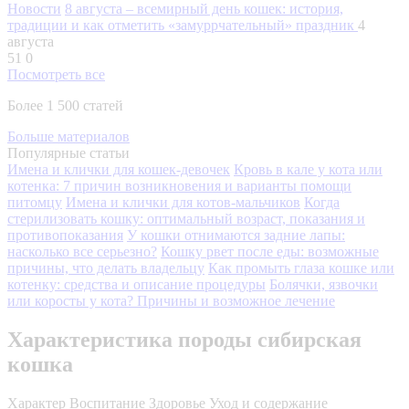
Новости
8 августа – всемирный день кошек: история,
традиции и как отметить «замуррчательный» праздник
4
августа
51
0
Посмотреть все
Более 1 500 статей
Больше материалов
Популярные статьи
Имена и клички для кошек-девочек
Кровь в кале у кота или
котенка: 7 причин возникновения и варианты помощи
питомцу
Имена и клички для котов-мальчиков
Когда
стерилизовать кошку: оптимальный возраст, показания и
противопоказания
У кошки отнимаются задние лапы:
насколько все серьезно?
Кошку рвет после еды: возможные
причины, что делать владельцу
Как промыть глаза кошке или
котенку: средства и описание процедуры
Болячки, язвочки
или коросты у кота? Причины и возможное лечение
Характеристика породы сибирская
кошка
Характер
Воспитание
Здоровье
Уход и содержание