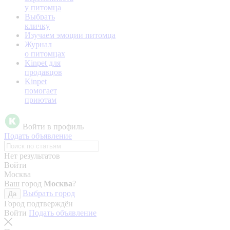
у питомца
Выбрать
кличку
Изучаем эмоции питомца
Журнал
о питомцах
Kinpet для
продавцов
Kinpet
помогает
приютам
Войти в профиль
Подать объявление
Нет результатов
Войти
Москва
Ваш город
Москва
?
Выбрать город
Да
Город подтверждён
Войти
Подать объявление