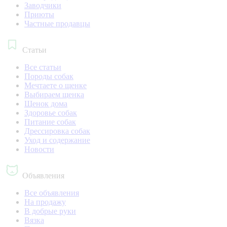
Заводчики
Приюты
Частные продавцы
Статьи
Все статьи
Породы собак
Мечтаете о щенке
Выбираем щенка
Щенок дома
Здоровье собак
Питание собак
Дрессировка собак
Уход и содержание
Новости
Объявления
Все объявления
На продажу
В добрые руки
Вязка