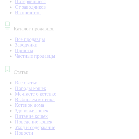
Потерявшиеся
От заводчиков
Из приютов
Каталог продавцов
Все продавцы
Заводчики
Приюты
Частные продавцы
Статьи
Все статьи
Породы кошек
Мечтаете о котенке
Выбираем котенка
Котенок дома
Здоровье кошек
Питание кошек
Поведение кошек
Уход и содержание
Новости