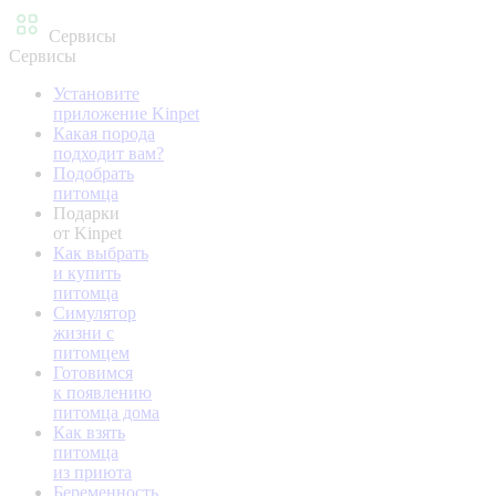
Сервисы
Сервисы
Установите
приложение Kinpet
Какая порода
подходит вам?
Подобрать
питомца
Подарки
от Kinpet
Как выбрать
и купить
питомца
Симулятор
жизни с
питомцем
Готовимся
к появлению
питомца дома
Как взять
питомца
из приюта
Беременность