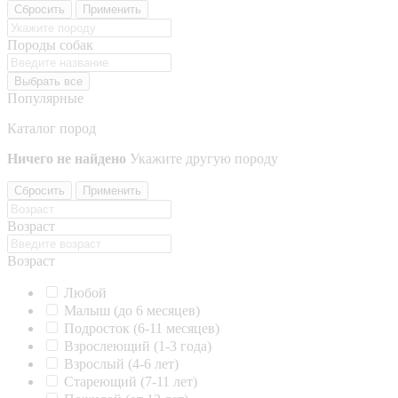
Сбросить
Применить
Породы собак
Выбрать все
Популярные
Каталог пород
Ничего не найдено
Укажите другую породу
Сбросить
Применить
Возраст
Возраст
Любой
Малыш (до 6 месяцев)
Подросток (6-11 месяцев)
Взрослеющий (1-3 года)
Взрослый (4-6 лет)
Стареющий (7-11 лет)