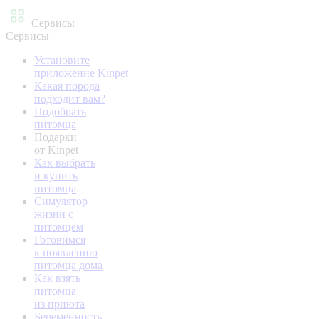
Сервисы
Сервисы
Установите
приложение Kinpet
Какая порода
подходит вам?
Подобрать
питомца
Подарки
от Kinpet
Как выбрать
и купить
питомца
Симулятор
жизни с
питомцем
Готовимся
к появлению
питомца дома
Как взять
питомца
из приюта
Беременность