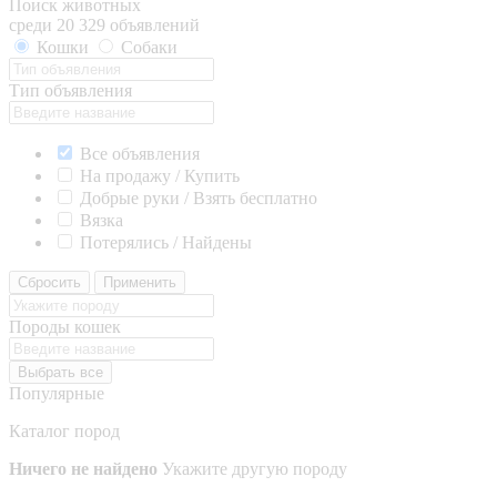
Поиск животных
среди 20 329 объявлений
Кошки
Собаки
Тип объявления
Все объявления
На продажу / Купить
Добрые руки / Взять бесплатно
Вязка
Потерялись / Найдены
Сбросить
Применить
Породы кошек
Выбрать все
Популярные
Каталог пород
Ничего не найдено
Укажите другую породу