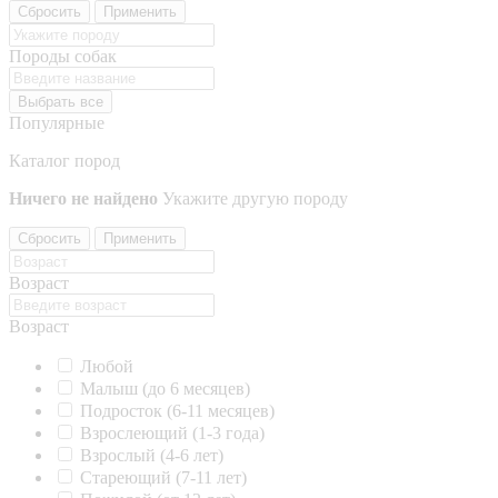
Сбросить
Применить
Породы собак
Выбрать все
Популярные
Каталог пород
Ничего не найдено
Укажите другую породу
Сбросить
Применить
Возраст
Возраст
Любой
Малыш (до 6 месяцев)
Подросток (6-11 месяцев)
Взрослеющий (1-3 года)
Взрослый (4-6 лет)
Стареющий (7-11 лет)