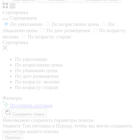
Сортировка
Сортировать
По умолчанию
По возрастанию цены
По
убыванию цены
По дате размещения
По возрасту:
моложе
По возрасту: старше
Сортировка
По умолчанию
По возрастанию цены
По убыванию цены
По дате размещения
По возрасту: моложе
По возрасту: старше
Фильтры
Подобрать питомца
Сохранить поиск
Невозможно сохранить параметры поиска
Укажите Тип питомца и Породу, чтобы мы могли сохранить
параметры вашего поиска
Понятно