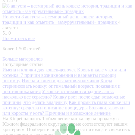
3 125
0
Новости
8 августа – всемирный день кошек: история,
традиции и как отметить «замуррчательный» праздник
4
августа
51
0
Посмотреть все
Более 1 500 статей
Больше материалов
Популярные статьи
Имена и клички для кошек-девочек
Кровь в кале у кота или
котенка: 7 причин возникновения и варианты помощи
питомцу
Имена и клички для котов-мальчиков
Когда
стерилизовать кошку: оптимальный возраст, показания и
противопоказания
У кошки отнимаются задние лапы:
насколько все серьезно?
Кошку рвет после еды: возможные
причины, что делать владельцу
Как промыть глаза кошке или
котенку: средства и описание процедуры
Болячки, язвочки
или коросты у кота? Причины и возможное лечение
На Kinpet нашлось 1 объявление кинкалоу на продажу в
Южном федеральном округе, которые соответствуют вашим
критериям. Подберите понравившегося питомца и свяжитесь
с продавцом в два клика.