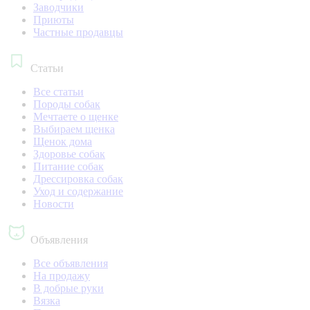
Заводчики
Приюты
Частные продавцы
Статьи
Все статьи
Породы собак
Мечтаете о щенке
Выбираем щенка
Щенок дома
Здоровье собак
Питание собак
Дрессировка собак
Уход и содержание
Новости
Объявления
Все объявления
На продажу
В добрые руки
Вязка