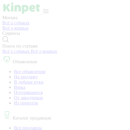
Москва
Всё о собаках
Всё о кошках
Сервисы
Поиск по статьям
Всё о собаках
Всё о кошках
Объявления
Все объявления
На продажу
В добрые руки
Вязка
Потерявшиеся
От заводчиков
Из приютов
Каталог продавцов
Все продавцы