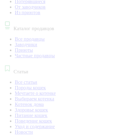
Потерявшиеся
От заводчиков
Из приютов
Каталог продавцов
Все продавцы
Заводчики
Приюты
Частные продавцы
Статьи
Все статьи
Породы кошек
Мечтаете о котенке
Выбираем котенка
Котенок дома
Здоровье кошек
Питание кошек
Поведение кошек
Уход и содержание
Новости