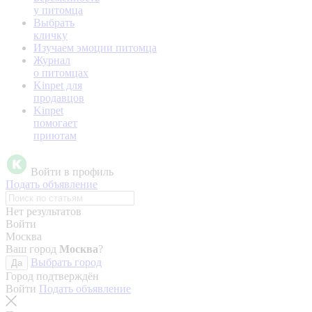
у питомца
Выбрать
кличку
Изучаем эмоции питомца
Журнал
о питомцах
Kinpet для
продавцов
Kinpet
помогает
приютам
Войти в профиль
Подать объявление
Нет результатов
Войти
Москва
Ваш город
Москва
?
Выбрать город
Да
Город подтверждён
Войти
Подать объявление