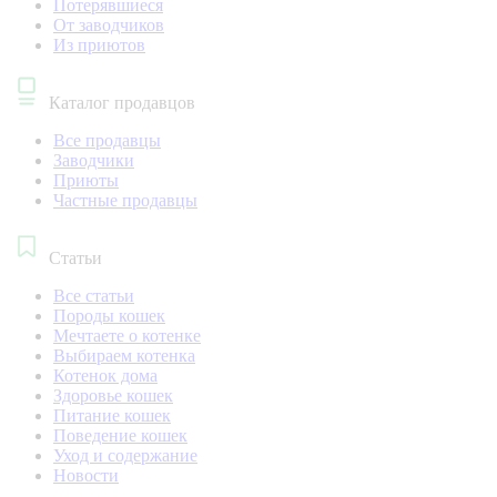
Потерявшиеся
От заводчиков
Из приютов
Каталог продавцов
Все продавцы
Заводчики
Приюты
Частные продавцы
Статьи
Все статьи
Породы кошек
Мечтаете о котенке
Выбираем котенка
Котенок дома
Здоровье кошек
Питание кошек
Поведение кошек
Уход и содержание
Новости