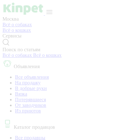
Москва
Всё о собаках
Всё о кошках
Сервисы
Поиск по статьям
Всё о собаках
Всё о кошках
Объявления
Все объявления
На продажу
В добрые руки
Вязка
Потерявшиеся
От заводчиков
Из приютов
Каталог продавцов
Все продавцы