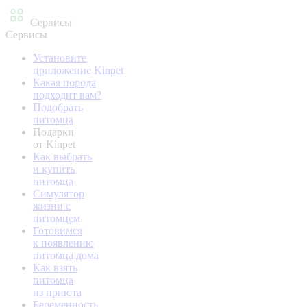
Сервисы
Сервисы
Установите
приложение Kinpet
Какая порода
подходит вам?
Подобрать
питомца
Подарки
от Kinpet
Как выбрать
и купить
питомца
Симулятор
жизни с
питомцем
Готовимся
к появлению
питомца дома
Как взять
питомца
из приюта
Беременность