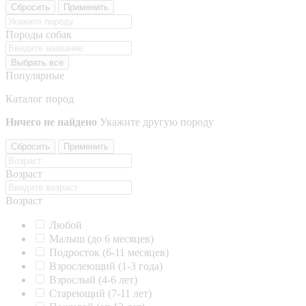
Сбросить
Применить
Породы собак
Выбрать все
Популярные
Каталог пород
Ничего не найдено
Укажите другую породу
Сбросить
Применить
Возраст
Возраст
Любой
Малыш (до 6 месяцев)
Подросток (6-11 месяцев)
Взрослеющий (1-3 года)
Взрослый (4-6 лет)
Стареющий (7-11 лет)