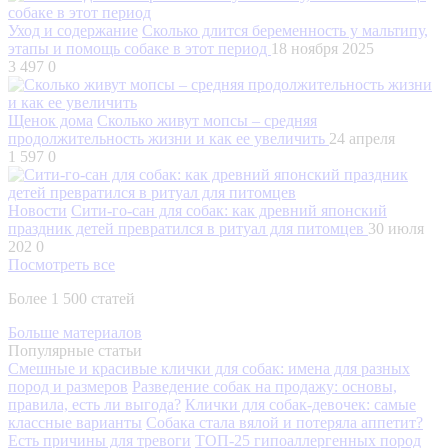
Уход и содержание
Сколько длится беременность у мальтипу,
этапы и помощь собаке в этот период
18 ноября 2025
3 497
0
Щенок дома
Сколько живут мопсы – средняя
продолжительность жизни и как ее увеличить
24 апреля
1 597
0
Новости
Сити-го-сан для собак: как древний японский
праздник детей превратился в ритуал для питомцев
30 июля
202
0
Посмотреть все
Более 1 500 статей
Больше материалов
Популярные статьи
Смешные и красивые клички для собак: имена для разных
пород и размеров
Разведение собак на продажу: основы,
правила, есть ли выгода?
Клички для собак-девочек: самые
классные варианты
Собака стала вялой и потеряла аппетит?
Есть причины для тревоги
ТОП-25 гипоаллергенных пород