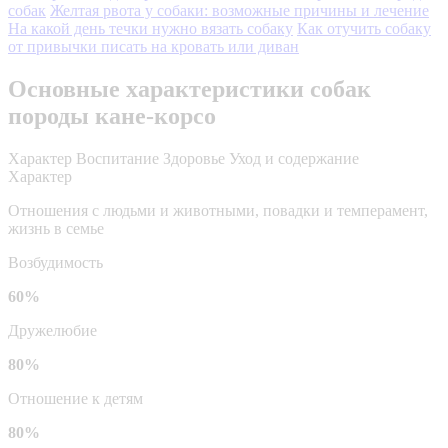
собак
Желтая рвота у собаки: возможные причины и лечение
На какой день течки нужно вязать собаку
Как отучить собаку
от привычки писать на кровать или диван
Основные характеристики собак
породы кане-корсо
Характер
Воспитание
Здоровье
Уход и содержание
Характер
Отношения с людьми и животными, повадки и темперамент,
жизнь в семье
Возбудимость
60%
Дружелюбие
80%
Отношение к детям
80%