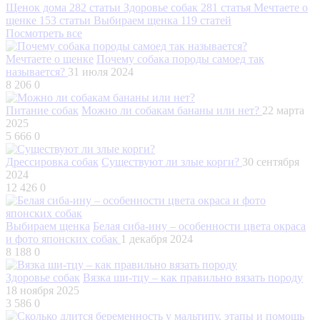
Щенок дома
282 статьи
Здоровье собак
281 статья
Мечтаете о
щенке
153 статьи
Выбираем щенка
119 статей
Посмотреть все
Мечтаете о щенке
Почему собака породы самоед так
называется?
31 июля 2024
8 206
0
Питание собак
Можно ли собакам бананы или нет?
22 марта
2025
5 666
0
Дрессировка собак
Существуют ли злые корги?
30 сентября
2024
12 426
0
Выбираем щенка
Белая сиба-ину – особенности цвета окраса
и фото японских собак
1 декабря 2024
8 188
0
Здоровье собак
Вязка ши-тцу – как правильно вязать породу
18 ноября 2025
3 586
0