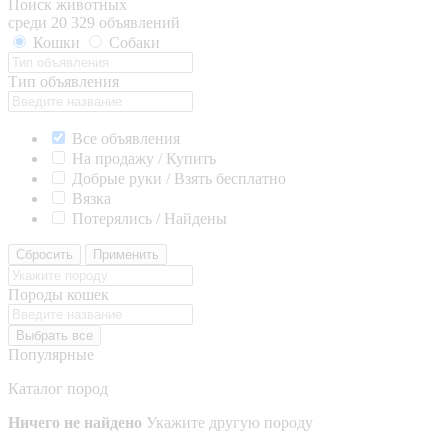
Поиск животных
среди 20 329 объявлений
Кошки
Собаки
Тип объявления
Все объявления
На продажу / Купить
Добрые руки / Взять бесплатно
Вязка
Потерялись / Найдены
Сбросить
Применить
Породы кошек
Выбрать все
Популярные
Каталог пород
Ничего не найдено
Укажите другую породу