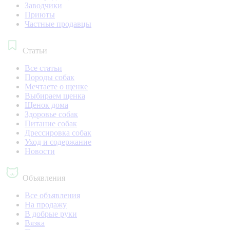
Заводчики
Приюты
Частные продавцы
Статьи
Все статьи
Породы собак
Мечтаете о щенке
Выбираем щенка
Щенок дома
Здоровье собак
Питание собак
Дрессировка собак
Уход и содержание
Новости
Объявления
Все объявления
На продажу
В добрые руки
Вязка