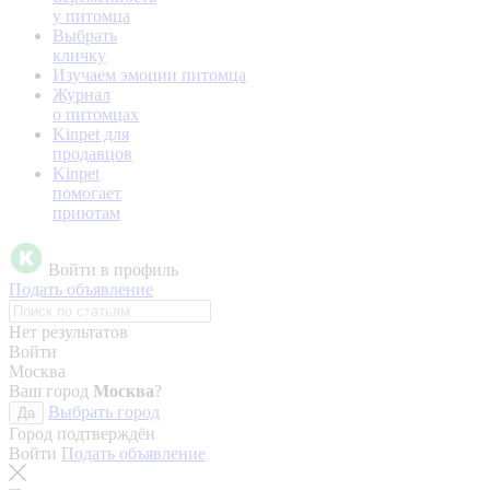
у питомца
Выбрать
кличку
Изучаем эмоции питомца
Журнал
о питомцах
Kinpet для
продавцов
Kinpet
помогает
приютам
Войти в профиль
Подать объявление
Нет результатов
Войти
Москва
Ваш город
Москва
?
Выбрать город
Да
Город подтверждён
Войти
Подать объявление