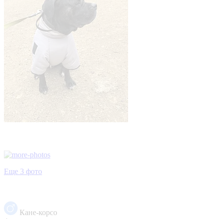
Еще 3 фото
Кане-корсо