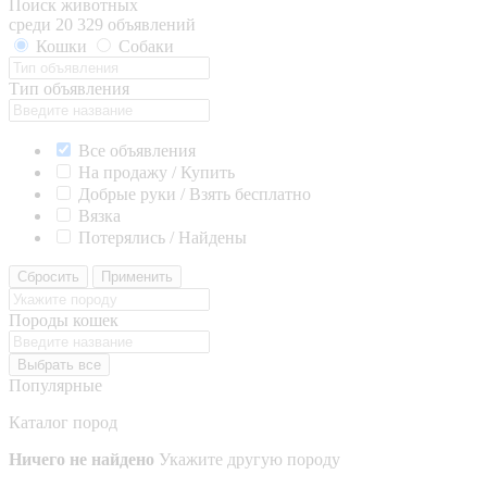
Поиск животных
среди 20 329 объявлений
Кошки
Собаки
Тип объявления
Все объявления
На продажу / Купить
Добрые руки / Взять бесплатно
Вязка
Потерялись / Найдены
Сбросить
Применить
Породы кошек
Выбрать все
Популярные
Каталог пород
Ничего не найдено
Укажите другую породу