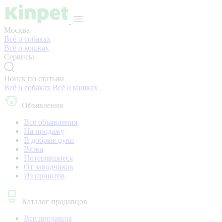
Москва
Всё о собаках
Всё о кошках
Сервисы
Поиск по статьям
Всё о собаках
Всё о кошках
Объявления
Все объявления
На продажу
В добрые руки
Вязка
Потерявшиеся
От заводчиков
Из приютов
Каталог продавцов
Все продавцы