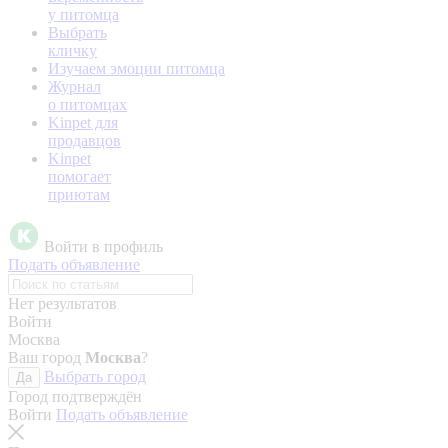
у питомца
Выбрать
кличку
Изучаем эмоции питомца
Журнал
о питомцах
Kinpet для
продавцов
Kinpet
помогает
приютам
Войти в профиль
Подать объявление
Нет результатов
Войти
Москва
Ваш город
Москва
?
Выбрать город
Да
Город подтверждён
Войти
Подать объявление