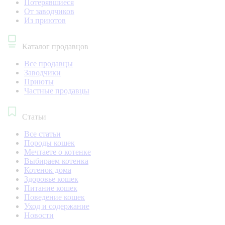
Потерявшиеся
От заводчиков
Из приютов
Каталог продавцов
Все продавцы
Заводчики
Приюты
Частные продавцы
Статьи
Все статьи
Породы кошек
Мечтаете о котенке
Выбираем котенка
Котенок дома
Здоровье кошек
Питание кошек
Поведение кошек
Уход и содержание
Новости