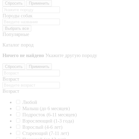
Сбросить
Применить
Породы собак
Выбрать все
Популярные
Каталог пород
Ничего не найдено
Укажите другую породу
Сбросить
Применить
Возраст
Возраст
Любой
Малыш (до 6 месяцев)
Подросток (6-11 месяцев)
Взрослеющий (1-3 года)
Взрослый (4-6 лет)
Стареющий (7-11 лет)