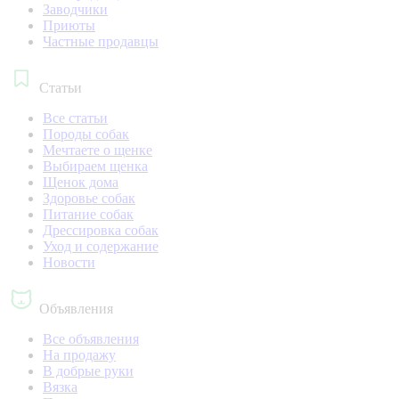
Заводчики
Приюты
Частные продавцы
Статьи
Все статьи
Породы собак
Мечтаете о щенке
Выбираем щенка
Щенок дома
Здоровье собак
Питание собак
Дрессировка собак
Уход и содержание
Новости
Объявления
Все объявления
На продажу
В добрые руки
Вязка