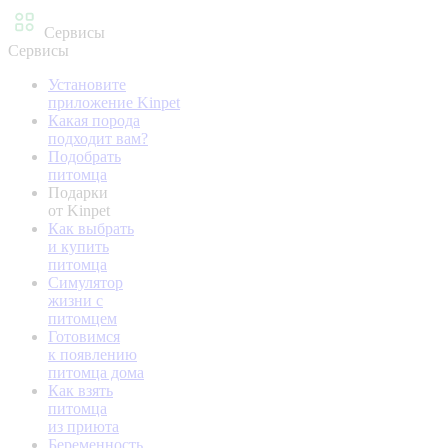
Сервисы
Сервисы
Установите
приложение Kinpet
Какая порода
подходит вам?
Подобрать
питомца
Подарки
от Kinpet
Как выбрать
и купить
питомца
Симулятор
жизни с
питомцем
Готовимся
к появлению
питомца дома
Как взять
питомца
из приюта
Беременность