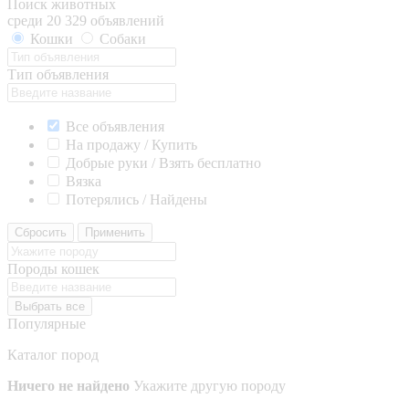
Поиск животных
среди 20 329 объявлений
Кошки
Собаки
Тип объявления
Все объявления
На продажу / Купить
Добрые руки / Взять бесплатно
Вязка
Потерялись / Найдены
Сбросить
Применить
Породы кошек
Выбрать все
Популярные
Каталог пород
Ничего не найдено
Укажите другую породу