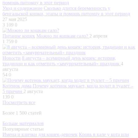
Уход и содержание
Сколько длится беременность у
бенгальской кошки, этапы и помощь питомцу в этот период
27 мая 2025
3 109
0
Питание кошек
Можно ли кошкам сало?
2 апреля
1 759
0
Новости
8 августа – всемирный день кошек: история,
традиции и как отметить «замуррчательный» праздник
4
августа
54
0
Котенок дома
Почему котенок мяукает, когда ходит в туалет –
5 причин
2 августа
139
0
Посмотреть все
Более 1 500 статей
Больше материалов
Популярные статьи
Имена и клички для кошек-девочек
Кровь в кале у кота или