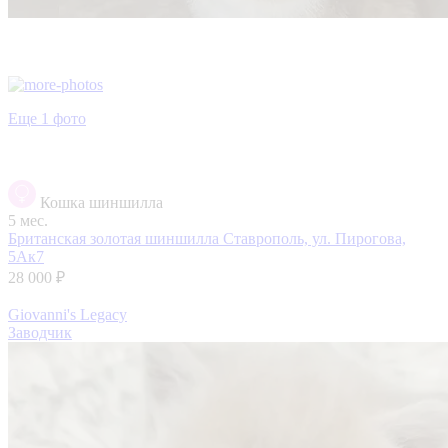
Еще 1 фото
Кошка шиншилла
5 мес.
Британская золотая шиншилла
Ставрополь, ул. Пирогова,
5Ак7
28 000 ₽
Giovanni's Legacy
Заводчик