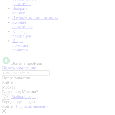
у питомца
Выбрать
кличку
Изучаем эмоции питомца
Журнал
о питомцах
Kinpet для
продавцов
Kinpet
помогает
приютам
Войти в профиль
Подать объявление
Нет результатов
Войти
Москва
Ваш город
Москва
?
Выбрать город
Да
Город подтверждён
Войти
Подать объявление