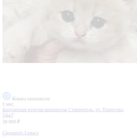
Кошка шиншилла
1 мес.
Британская золотая шиншилла
Ставрополь, ул. Пирогова,
5Ак7
38 000 ₽
Giovanni's Legacy