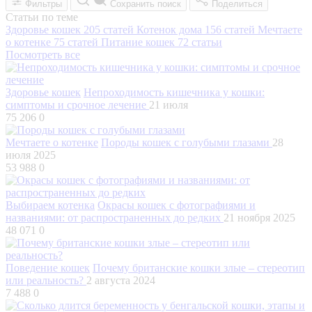
Фильтры
Сохранить поиск
Поделиться
Статьи по теме
Здоровье кошек
205 статей
Котенок дома
156 статей
Мечтаете
о котенке
75 статей
Питание кошек
72 статьи
Посмотреть все
Здоровье кошек
Непроходимость кишечника у кошки:
симптомы и срочное лечение
21 июля
75 206
0
Мечтаете о котенке
Породы кошек с голубыми глазами
28
июля 2025
53 988
0
Выбираем котенка
Окрасы кошек с фотографиями и
названиями: от распространенных до редких
21 ноября 2025
48 071
0
Поведение кошек
Почему британские кошки злые – стереотип
или реальность?
2 августа 2024
7 488
0