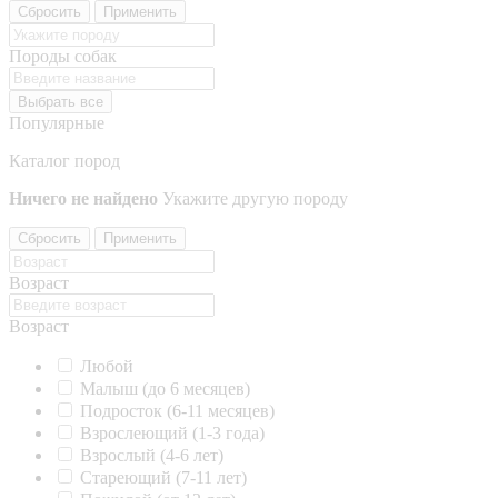
Сбросить
Применить
Породы собак
Выбрать все
Популярные
Каталог пород
Ничего не найдено
Укажите другую породу
Сбросить
Применить
Возраст
Возраст
Любой
Малыш (до 6 месяцев)
Подросток (6-11 месяцев)
Взрослеющий (1-3 года)
Взрослый (4-6 лет)
Стареющий (7-11 лет)