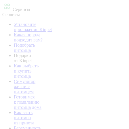
Сервисы
Сервисы
Установите
приложение Kinpet
Какая порода
подходит вам?
Подобрать
питомца
Подарки
от Kinpet
Как выбрать
и купить
питомца
Симулятор
жизни с
питомцем
Готовимся
к появлению
питомца дома
Как взять
питомца
из приюта
Беременность