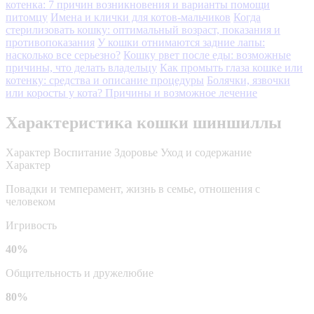
котенка: 7 причин возникновения и варианты помощи
питомцу
Имена и клички для котов-мальчиков
Когда
стерилизовать кошку: оптимальный возраст, показания и
противопоказания
У кошки отнимаются задние лапы:
насколько все серьезно?
Кошку рвет после еды: возможные
причины, что делать владельцу
Как промыть глаза кошке или
котенку: средства и описание процедуры
Болячки, язвочки
или коросты у кота? Причины и возможное лечение
Характеристика кошки шиншиллы
Характер
Воспитание
Здоровье
Уход и содержание
Характер
Повадки и темперамент, жизнь в семье, отношения с
человеком
Игривость
40%
Общительность и дружелюбие
80%