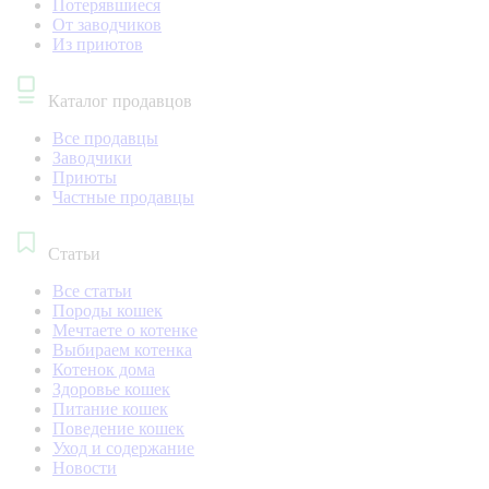
Потерявшиеся
От заводчиков
Из приютов
Каталог продавцов
Все продавцы
Заводчики
Приюты
Частные продавцы
Статьи
Все статьи
Породы кошек
Мечтаете о котенке
Выбираем котенка
Котенок дома
Здоровье кошек
Питание кошек
Поведение кошек
Уход и содержание
Новости