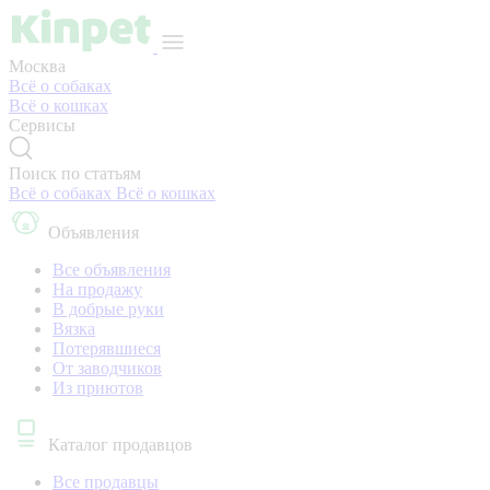
Москва
Всё о собаках
Всё о кошках
Сервисы
Поиск по статьям
Всё о собаках
Всё о кошках
Объявления
Все объявления
На продажу
В добрые руки
Вязка
Потерявшиеся
От заводчиков
Из приютов
Каталог продавцов
Все продавцы