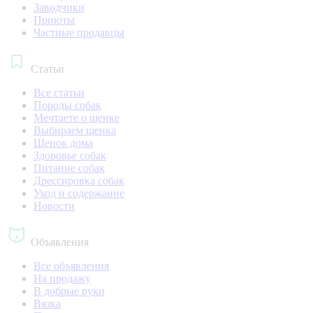
Заводчики
Приюты
Частные продавцы
Статьи
Все статьи
Породы собак
Мечтаете о щенке
Выбираем щенка
Щенок дома
Здоровье собак
Питание собак
Дрессировка собак
Уход и содержание
Новости
Объявления
Все объявления
На продажу
В добрые руки
Вязка