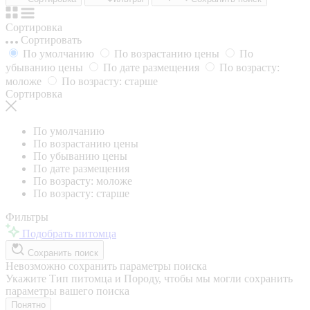
Сортировка
Сортировать
По умолчанию
По возрастанию цены
По
убыванию цены
По дате размещения
По возрасту:
моложе
По возрасту: старше
Сортировка
По умолчанию
По возрастанию цены
По убыванию цены
По дате размещения
По возрасту: моложе
По возрасту: старше
Фильтры
Подобрать питомца
Сохранить поиск
Невозможно сохранить параметры поиска
Укажите Тип питомца и Породу, чтобы мы могли сохранить
параметры вашего поиска
Понятно