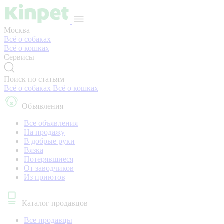
Москва
Всё о собаках
Всё о кошках
Сервисы
Поиск по статьям
Всё о собаках
Всё о кошках
Объявления
Все объявления
На продажу
В добрые руки
Вязка
Потерявшиеся
От заводчиков
Из приютов
Каталог продавцов
Все продавцы