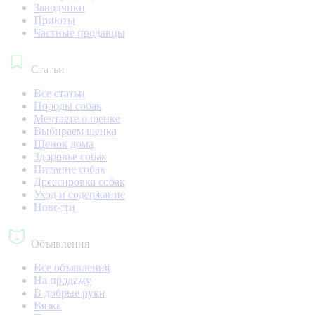
Заводчики
Приюты
Частные продавцы
Статьи
Все статьи
Породы собак
Мечтаете о щенке
Выбираем щенка
Щенок дома
Здоровье собак
Питание собак
Дрессировка собак
Уход и содержание
Новости
Объявления
Все объявления
На продажу
В добрые руки
Вязка