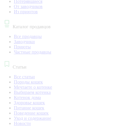
Потерявшиеся
От заводчиков
Из приютов
Каталог продавцов
Все продавцы
Заводчики
Приюты
Частные продавцы
Статьи
Все статьи
Породы кошек
Мечтаете о котенке
Выбираем котенка
Котенок дома
Здоровье кошек
Питание кошек
Поведение кошек
Уход и содержание
Новости