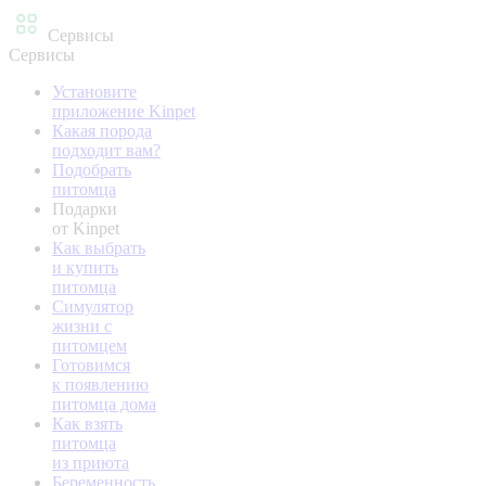
Сервисы
Сервисы
Установите
приложение Kinpet
Какая порода
подходит вам?
Подобрать
питомца
Подарки
от Kinpet
Как выбрать
и купить
питомца
Симулятор
жизни с
питомцем
Готовимся
к появлению
питомца дома
Как взять
питомца
из приюта
Беременность