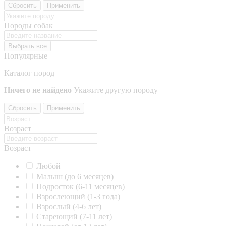
Сбросить
Применить
Породы собак
Выбрать все
Популярные
Каталог пород
Ничего не найдено
Укажите другую породу
Сбросить
Применить
Возраст
Возраст
Любой
Малыш (до 6 месяцев)
Подросток (6-11 месяцев)
Взрослеющий (1-3 года)
Взрослый (4-6 лет)
Стареющий (7-11 лет)