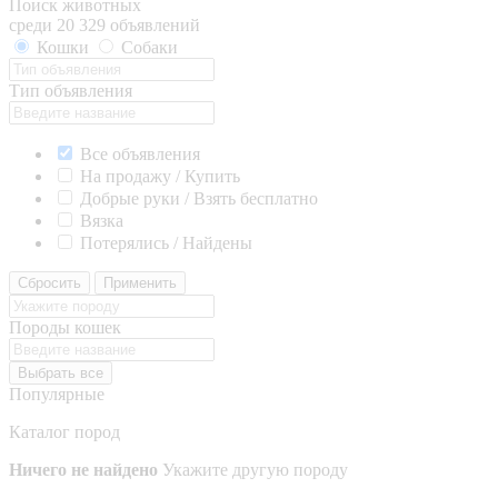
Поиск животных
среди 20 329 объявлений
Кошки
Собаки
Тип объявления
Все объявления
На продажу / Купить
Добрые руки / Взять бесплатно
Вязка
Потерялись / Найдены
Сбросить
Применить
Породы кошек
Выбрать все
Популярные
Каталог пород
Ничего не найдено
Укажите другую породу