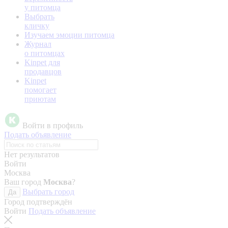
у питомца
Выбрать
кличку
Изучаем эмоции питомца
Журнал
о питомцах
Kinpet для
продавцов
Kinpet
помогает
приютам
Войти в профиль
Подать объявление
Нет результатов
Войти
Москва
Ваш город
Москва
?
Выбрать город
Да
Город подтверждён
Войти
Подать объявление