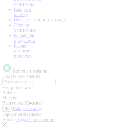
у питомца
Выбрать
кличку
Изучаем эмоции питомца
Журнал
о питомцах
Kinpet для
продавцов
Kinpet
помогает
приютам
Войти в профиль
Подать объявление
Нет результатов
Войти
Москва
Ваш город
Москва
?
Выбрать город
Да
Город подтверждён
Войти
Подать объявление