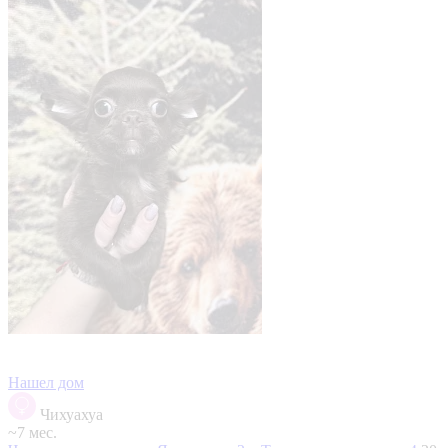
Нашел дом
Чихуахуа
~7 мес.