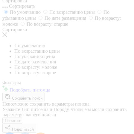
Сортировка
Сортировать
По умолчанию
По возрастанию цены
По
убыванию цены
По дате размещения
По возрасту:
моложе
По возрасту: старше
Сортировка
По умолчанию
По возрастанию цены
По убыванию цены
По дате размещения
По возрасту: моложе
По возрасту: старше
Фильтры
Подобрать питомца
Сохранить поиск
Невозможно сохранить параметры поиска
Укажите Тип питомца и Породу, чтобы мы могли сохранить
параметры вашего поиска
Понятно
Поделиться