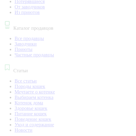
Потерявшиеся
От заводчиков
Из приютов
Каталог продавцов
Все продавцы
Заводчики
Приюты
Частные продавцы
Статьи
Все статьи
Породы кошек
Мечтаете о котенке
Выбираем котенка
Котенок дома
Здоровье кошек
Питание кошек
Поведение кошек
Уход и содержание
Новости