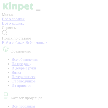
Москва
Всё о собаках
Всё о кошках
Сервисы
Поиск по статьям
Всё о собаках
Всё о кошках
Объявления
Все объявления
На продажу
В добрые руки
Вязка
Потерявшиеся
От заводчиков
Из приютов
Каталог продавцов
Все продавцы