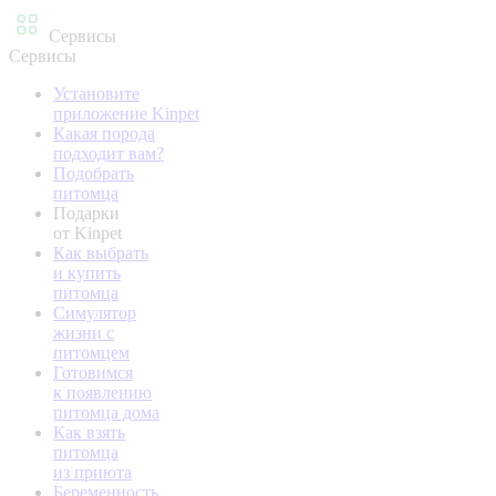
Сервисы
Сервисы
Установите
приложение Kinpet
Какая порода
подходит вам?
Подобрать
питомца
Подарки
от Kinpet
Как выбрать
и купить
питомца
Симулятор
жизни с
питомцем
Готовимся
к появлению
питомца дома
Как взять
питомца
из приюта
Беременность