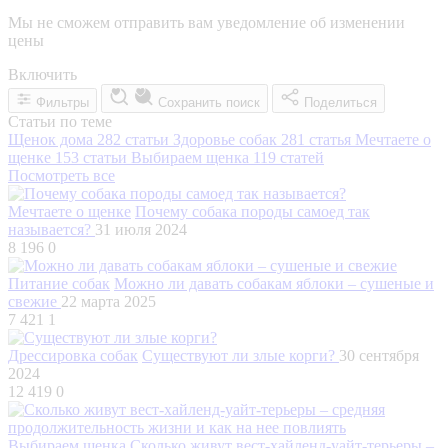
Мы не сможем отправить вам уведомление об изменении
цены
Включить
Фильтры
Сохранить поиск
Поделиться
Статьи по теме
Щенок дома
282 статьи
Здоровье собак
281 статья
Мечтаете о
щенке
153 статьи
Выбираем щенка
119 статей
Посмотреть все
Мечтаете о щенке
Почему собака породы самоед так
называется?
31 июля 2024
8 196
0
Питание собак
Можно ли давать собакам яблоки – сушеные и
свежие
22 марта 2025
7 421
1
Дрессировка собак
Существуют ли злые корги?
30 сентября
2024
12 419
0
Выбираем щенка
Сколько живут вест-хайленд-уайт-терьеры –