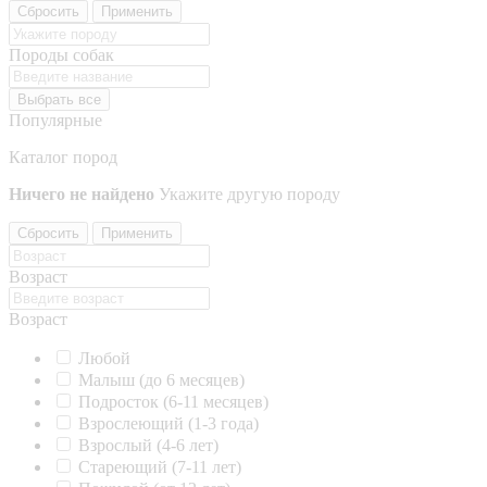
Сбросить
Применить
Породы собак
Выбрать все
Популярные
Каталог пород
Ничего не найдено
Укажите другую породу
Сбросить
Применить
Возраст
Возраст
Любой
Малыш (до 6 месяцев)
Подросток (6-11 месяцев)
Взрослеющий (1-3 года)
Взрослый (4-6 лет)
Стареющий (7-11 лет)