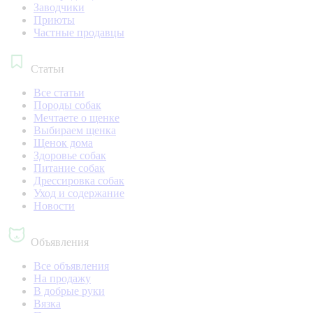
Заводчики
Приюты
Частные продавцы
Статьи
Все статьи
Породы собак
Мечтаете о щенке
Выбираем щенка
Щенок дома
Здоровье собак
Питание собак
Дрессировка собак
Уход и содержание
Новости
Объявления
Все объявления
На продажу
В добрые руки
Вязка