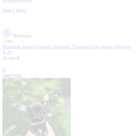
Еще 1 фото
Чихуахуа
2 мес.
Мальчик рыжего окраса
Москва, Ташкентская улица, подъезд
4, 19
30 000 ₽
el
Заводчик