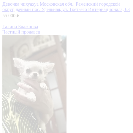
Девочка чихуахуа
Московская обл., Раменский городской
округ, дачный пос. Удельная, ул. Третьего Интернационала, 63
55 000 ₽
Галина Блажнова
Частный продавец