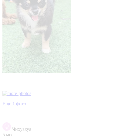
Еще 1 фото
Чихуахуа
5 мес.