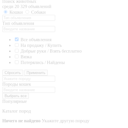
Поиск животных
среди 20 329 объявлений
Кошки
Собаки
Тип объявления
Все объявления
На продажу / Купить
Добрые руки / Взять бесплатно
Вязка
Потерялись / Найдены
Сбросить
Применить
Породы кошек
Выбрать все
Популярные
Каталог пород
Ничего не найдено
Укажите другую породу