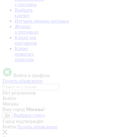
у питомца
Выбрать
кличку
Изучаем эмоции питомца
Журнал
о питомцах
Kinpet для
продавцов
Kinpet
помогает
приютам
Войти в профиль
Подать объявление
Нет результатов
Войти
Москва
Ваш город
Москва
?
Выбрать город
Да
Город подтверждён
Войти
Подать объявление