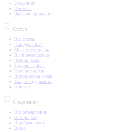
Заводчики
Приюты
Частные продавцы
Статьи
Все статьи
Породы собак
Мечтаете о щенке
Выбираем щенка
Щенок дома
Здоровье собак
Питание собак
Дрессировка собак
Уход и содержание
Новости
Объявления
Все объявления
На продажу
В добрые руки
Вязка