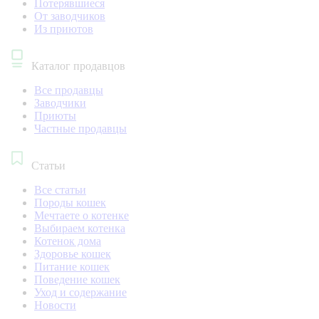
Потерявшиеся
От заводчиков
Из приютов
Каталог продавцов
Все продавцы
Заводчики
Приюты
Частные продавцы
Статьи
Все статьи
Породы кошек
Мечтаете о котенке
Выбираем котенка
Котенок дома
Здоровье кошек
Питание кошек
Поведение кошек
Уход и содержание
Новости