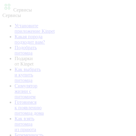
Сервисы
Сервисы
Установите
приложение Kinpet
Какая порода
подходит вам?
Подобрать
питомца
Подарки
от Kinpet
Как выбрать
и купить
питомца
Симулятор
жизни с
питомцем
Готовимся
к появлению
питомца дома
Как взять
питомца
из приюта
Беременность