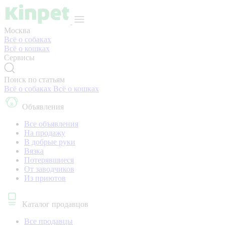
Москва
Всё о собаках
Всё о кошках
Сервисы
Поиск по статьям
Всё о собаках
Всё о кошках
Объявления
Все объявления
На продажу
В добрые руки
Вязка
Потерявшиеся
От заводчиков
Из приютов
Каталог продавцов
Все продавцы