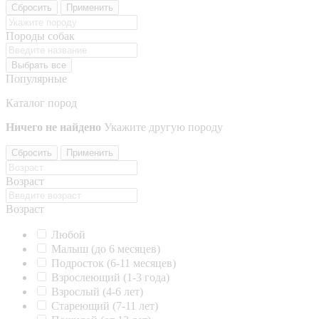
Сбросить
Применить
Породы собак
Выбрать все
Популярные
Каталог пород
Ничего не найдено
Укажите другую породу
Сбросить
Применить
Возраст
Возраст
Любой
Малыш (до 6 месяцев)
Подросток (6-11 месяцев)
Взрослеющий (1-3 года)
Взрослый (4-6 лет)
Стареющий (7-11 лет)