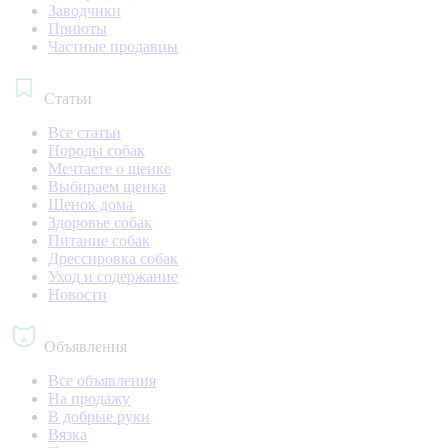
Заводчики
Приюты
Частные продавцы
Статьи
Все статьи
Породы собак
Мечтаете о щенке
Выбираем щенка
Щенок дома
Здоровье собак
Питание собак
Дрессировка собак
Уход и содержание
Новости
Объявления
Все объявления
На продажу
В добрые руки
Вязка