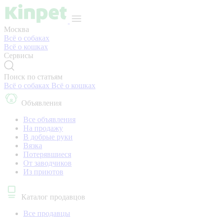
Москва
Всё о собаках
Всё о кошках
Сервисы
Поиск по статьям
Всё о собаках
Всё о кошках
Объявления
Все объявления
На продажу
В добрые руки
Вязка
Потерявшиеся
От заводчиков
Из приютов
Каталог продавцов
Все продавцы