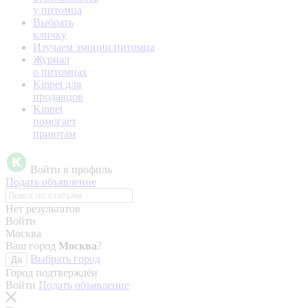
у питомца
Выбрать
кличку
Изучаем эмоции питомца
Журнал
о питомцах
Kinpet для
продавцов
Kinpet
помогает
приютам
Войти в профиль
Подать объявление
Нет результатов
Войти
Москва
Ваш город
Москва
?
Выбрать город
Да
Город подтверждён
Войти
Подать объявление