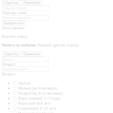
Сбросить
Применить
Породы собак
Выбрать все
Популярные
Каталог пород
Ничего не найдено
Укажите другую породу
Сбросить
Применить
Возраст
Возраст
Любой
Малыш (до 6 месяцев)
Подросток (6-11 месяцев)
Взрослеющий (1-3 года)
Взрослый (4-6 лет)
Стареющий (7-11 лет)