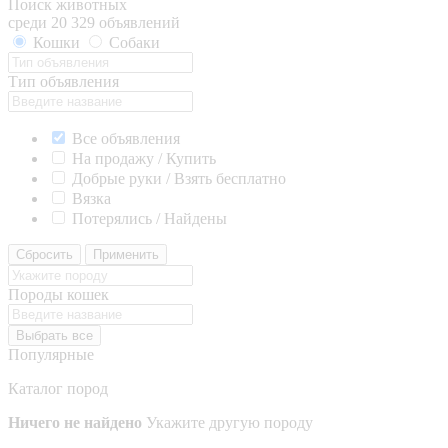
Поиск животных
среди 20 329 объявлений
Кошки
Собаки
Тип объявления
Все объявления
На продажу / Купить
Добрые руки / Взять бесплатно
Вязка
Потерялись / Найдены
Сбросить
Применить
Породы кошек
Выбрать все
Популярные
Каталог пород
Ничего не найдено
Укажите другую породу