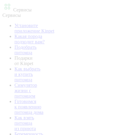
Сервисы
Сервисы
Установите
приложение Kinpet
Какая порода
подходит вам?
Подобрать
питомца
Подарки
от Kinpet
Как выбрать
и купить
питомца
Симулятор
жизни с
питомцем
Готовимся
к появлению
питомца дома
Как взять
питомца
из приюта
Беременность