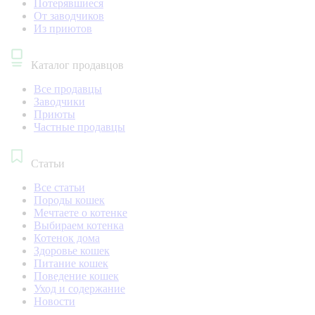
Потерявшиеся
От заводчиков
Из приютов
Каталог продавцов
Все продавцы
Заводчики
Приюты
Частные продавцы
Статьи
Все статьи
Породы кошек
Мечтаете о котенке
Выбираем котенка
Котенок дома
Здоровье кошек
Питание кошек
Поведение кошек
Уход и содержание
Новости