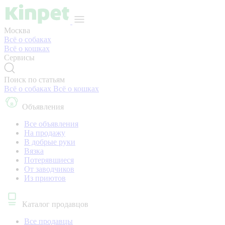
Москва
Всё о собаках
Всё о кошках
Сервисы
Поиск по статьям
Всё о собаках
Всё о кошках
Объявления
Все объявления
На продажу
В добрые руки
Вязка
Потерявшиеся
От заводчиков
Из приютов
Каталог продавцов
Все продавцы