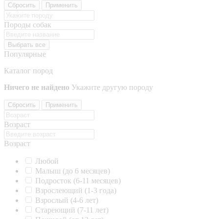
Сбросить
Применить
Породы собак
Выбрать все
Популярные
Каталог пород
Ничего не найдено
Укажите другую породу
Сбросить
Применить
Возраст
Возраст
Любой
Малыш (до 6 месяцев)
Подросток (6-11 месяцев)
Взрослеющий (1-3 года)
Взрослый (4-6 лет)
Стареющий (7-11 лет)