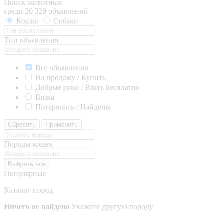
Поиск животных
среди 20 329 объявлений
Кошки
Собаки
Тип объявления
Все объявления
На продажу / Купить
Добрые руки / Взять бесплатно
Вязка
Потерялись / Найдены
Сбросить
Применить
Породы кошек
Выбрать все
Популярные
Каталог пород
Ничего не найдено
Укажите другую породу