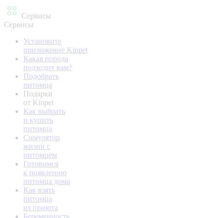
Сервисы
Сервисы
Установите
приложение Kinpet
Какая порода
подходит вам?
Подобрать
питомца
Подарки
от Kinpet
Как выбрать
и купить
питомца
Симулятор
жизни с
питомцем
Готовимся
к появлению
питомца дома
Как взять
питомца
из приюта
Беременность