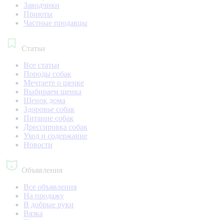
Заводчики
Приюты
Частные продавцы
Статьи
Все статьи
Породы собак
Мечтаете о щенке
Выбираем щенка
Щенок дома
Здоровье собак
Питание собак
Дрессировка собак
Уход и содержание
Новости
Объявления
Все объявления
На продажу
В добрые руки
Вязка