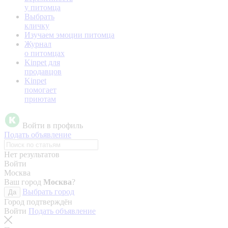
у питомца
Выбрать
кличку
Изучаем эмоции питомца
Журнал
о питомцах
Kinpet для
продавцов
Kinpet
помогает
приютам
Войти в профиль
Подать объявление
Нет результатов
Войти
Москва
Ваш город
Москва
?
Выбрать город
Да
Город подтверждён
Войти
Подать объявление