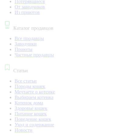
Потерявшиеся
От заводчиков
Из приютов
Каталог продавцов
Все продавцы
Заводчики
Приюты
Частные продавцы
Статьи
Все статьи
Породы кошек
Мечтаете о котенке
Выбираем котенка
Котенок дома
Здоровье кошек
Питание кошек
Поведение кошек
Уход и содержание
Новости