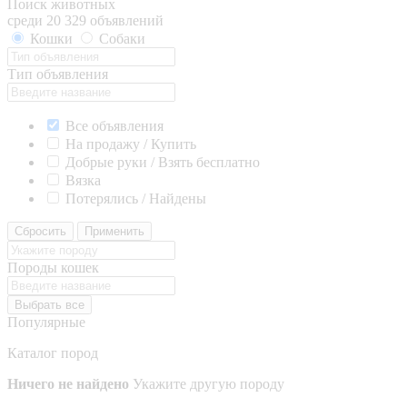
Поиск животных
среди 20 329 объявлений
Кошки
Собаки
Тип объявления
Все объявления
На продажу / Купить
Добрые руки / Взять бесплатно
Вязка
Потерялись / Найдены
Сбросить
Применить
Породы кошек
Выбрать все
Популярные
Каталог пород
Ничего не найдено
Укажите другую породу