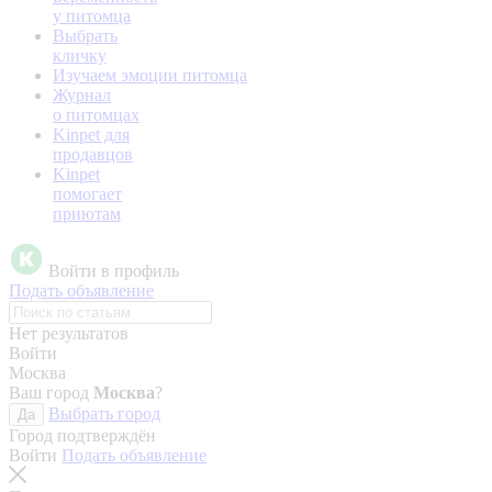
у питомца
Выбрать
кличку
Изучаем эмоции питомца
Журнал
о питомцах
Kinpet для
продавцов
Kinpet
помогает
приютам
Войти в профиль
Подать объявление
Нет результатов
Войти
Москва
Ваш город
Москва
?
Выбрать город
Да
Город подтверждён
Войти
Подать объявление