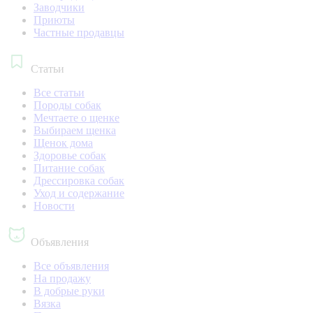
Заводчики
Приюты
Частные продавцы
Статьи
Все статьи
Породы собак
Мечтаете о щенке
Выбираем щенка
Щенок дома
Здоровье собак
Питание собак
Дрессировка собак
Уход и содержание
Новости
Объявления
Все объявления
На продажу
В добрые руки
Вязка