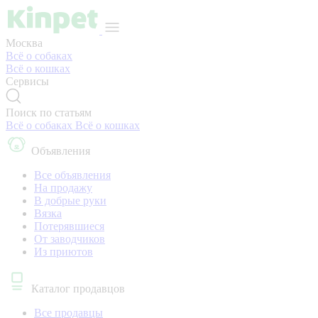
Москва
Всё о собаках
Всё о кошках
Сервисы
Поиск по статьям
Всё о собаках
Всё о кошках
Объявления
Все объявления
На продажу
В добрые руки
Вязка
Потерявшиеся
От заводчиков
Из приютов
Каталог продавцов
Все продавцы