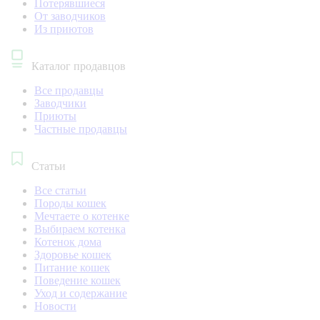
Потерявшиеся
От заводчиков
Из приютов
Каталог продавцов
Все продавцы
Заводчики
Приюты
Частные продавцы
Статьи
Все статьи
Породы кошек
Мечтаете о котенке
Выбираем котенка
Котенок дома
Здоровье кошек
Питание кошек
Поведение кошек
Уход и содержание
Новости