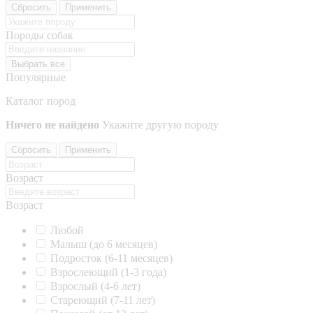
Сбросить
Применить
Породы собак
Выбрать все
Популярные
Каталог пород
Ничего не найдено
Укажите другую породу
Сбросить
Применить
Возраст
Возраст
Любой
Малыш (до 6 месяцев)
Подросток (6-11 месяцев)
Взрослеющий (1-3 года)
Взрослый (4-6 лет)
Стареющий (7-11 лет)