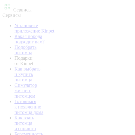
Сервисы
Сервисы
Установите
приложение Kinpet
Какая порода
подходит вам?
Подобрать
питомца
Подарки
от Kinpet
Как выбрать
и купить
питомца
Симулятор
жизни с
питомцем
Готовимся
к появлению
питомца дома
Как взять
питомца
из приюта
Беременность