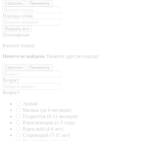
Сбросить
Применить
Породы собак
Выбрать все
Популярные
Каталог пород
Ничего не найдено
Укажите другую породу
Сбросить
Применить
Возраст
Возраст
Любой
Малыш (до 6 месяцев)
Подросток (6-11 месяцев)
Взрослеющий (1-3 года)
Взрослый (4-6 лет)
Стареющий (7-11 лет)