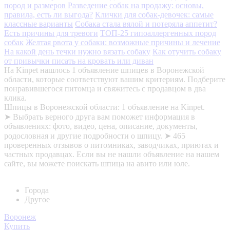
пород и размеров
Разведение собак на продажу: основы,
правила, есть ли выгода?
Клички для собак-девочек: самые
классные варианты
Собака стала вялой и потеряла аппетит?
Есть причины для тревоги
ТОП-25 гипоаллергенных пород
собак
Желтая рвота у собаки: возможные причины и лечение
На какой день течки нужно вязать собаку
Как отучить собаку
от привычки писать на кровать или диван
На Kinpet нашлось 1 объявление шпицев в Воронежской
области, которые соответствуют вашим критериям. Подберите
понравившегося питомца и свяжитесь с продавцом в два
клика.
Шпицы в Воронежской области: 1 объявление на Kinpet.
➤ Выбрать верного друга вам поможет информация в
объявлениях: фото, видео, цена, описание, документы,
родословная и другие подробности о шпицу. ➤ 465
проверенных отзывов о питомниках, заводчиках, приютах и
частных продавцах. Если вы не нашли объявление на нашем
сайте, вы можете поискать шпица на авито или юле.
Города
Другое
Воронеж
Купить