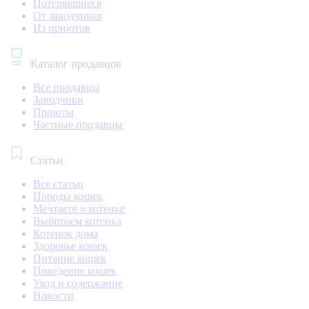
Потерявшиеся
От заводчиков
Из приютов
Каталог продавцов
Все продавцы
Заводчики
Приюты
Частные продавцы
Статьи
Все статьи
Породы кошек
Мечтаете о котенке
Выбираем котенка
Котенок дома
Здоровье кошек
Питание кошек
Поведение кошек
Уход и содержание
Новости