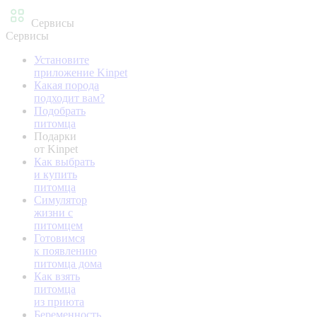
Сервисы
Сервисы
Установите
приложение Kinpet
Какая порода
подходит вам?
Подобрать
питомца
Подарки
от Kinpet
Как выбрать
и купить
питомца
Симулятор
жизни с
питомцем
Готовимся
к появлению
питомца дома
Как взять
питомца
из приюта
Беременность