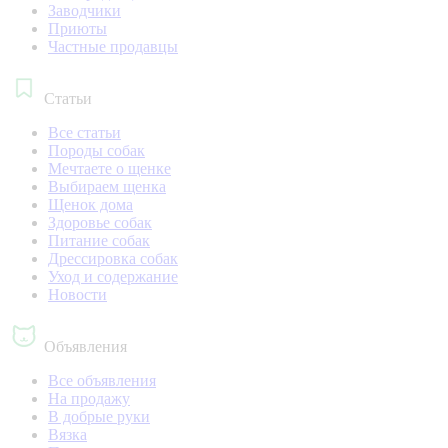
Заводчики
Приюты
Частные продавцы
Статьи
Все статьи
Породы собак
Мечтаете о щенке
Выбираем щенка
Щенок дома
Здоровье собак
Питание собак
Дрессировка собак
Уход и содержание
Новости
Объявления
Все объявления
На продажу
В добрые руки
Вязка