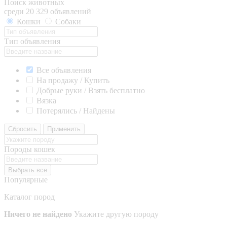
Поиск животных
среди 20 329 объявлений
Кошки
Собаки
Тип объявления
Все объявления
На продажу / Купить
Добрые руки / Взять бесплатно
Вязка
Потерялись / Найдены
Сбросить
Применить
Породы кошек
Выбрать все
Популярные
Каталог пород
Ничего не найдено
Укажите другую породу