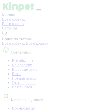
Москва
Всё о собаках
Всё о кошках
Сервисы
Поиск по статьям
Всё о собаках
Всё о кошках
Объявления
Все объявления
На продажу
В добрые руки
Вязка
Потерявшиеся
От заводчиков
Из приютов
Каталог продавцов
Все продавцы