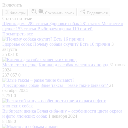
Включить
Фильтры
Сохранить поиск
Поделиться
Статьи по теме
Щенок дома
282 статьи
Здоровье собак
281 статья
Мечтаете о
щенке
153 статьи
Выбираем щенка
119 статей
Посмотреть все
Здоровье собак
Почему собака скулит? Есть 16 причин
3
августа
25 031
0
Мечтаете о щенке
Клички для собак маленьких пород
31 июля
2024
237 057
0
Дрессировка собак
Злые таксы – разве такие бывают?
21
октября 2024
5 751
0
Выбираем щенка
Белая сиба-ину – особенности цвета окраса
и фото японских собак
1 декабря 2024
8 198
0