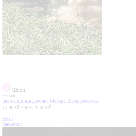
Шпиц
~3 мес.
щенок шпица девочка
Москва, Варшавское ш.
15 000 ₽
+50%
10 000 ₽
Вита
Заводчик