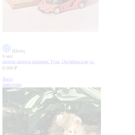
Шпиц
6 мес.
щенок шпица мальчик
Тула, Октябрьская ул.
8 000 ₽
Вита
Заводчик