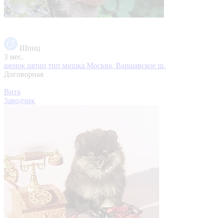
Шпиц
3 мес.
щенок шпиц тип мишка
Москва, Варшавское ш.
Договорная
Вита
Заводчик