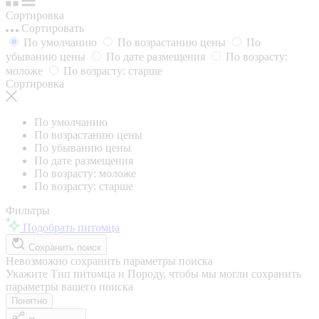
Сортировка
Сортировать
По умолчанию
По возрастанию цены
По
убыванию цены
По дате размещения
По возрасту:
моложе
По возрасту: старше
Сортировка
По умолчанию
По возрастанию цены
По убыванию цены
По дате размещения
По возрасту: моложе
По возрасту: старше
Фильтры
Подобрать питомца
Сохранить поиск
Невозможно сохранить параметры поиска
Укажите Тип питомца и Породу, чтобы мы могли сохранить
параметры вашего поиска
Понятно