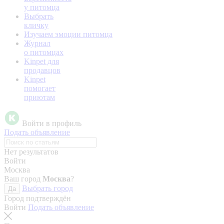
у питомца
Выбрать
кличку
Изучаем эмоции питомца
Журнал
о питомцах
Kinpet для
продавцов
Kinpet
помогает
приютам
Войти в профиль
Подать объявление
Нет результатов
Войти
Москва
Ваш город
Москва
?
Выбрать город
Да
Город подтверждён
Войти
Подать объявление