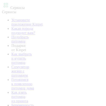
Сервисы
Сервисы
Установите
приложение Kinpet
Какая порода
подходит вам?
Подобрать
питомца
Подарки
от Kinpet
Как выбрать
и купить
питомца
Симулятор
жизни с
питомцем
Готовимся
к появлению
питомца дома
Как взять
питомца
из приюта
Беременность