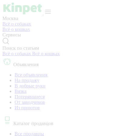
Москва
Всё о собаках
Всё о кошках
Сервисы
Поиск по статьям
Всё о собаках
Всё о кошках
Объявления
Все объявления
На продажу
В добрые руки
Вязка
Потерявшиеся
От заводчиков
Из приютов
Каталог продавцов
Все продавцы