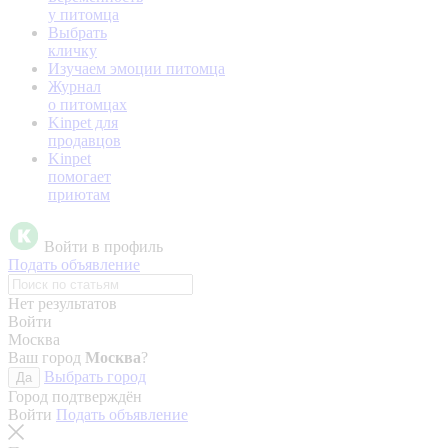
у питомца
Выбрать
кличку
Изучаем эмоции питомца
Журнал
о питомцах
Kinpet для
продавцов
Kinpet
помогает
приютам
Войти в профиль
Подать объявление
Нет результатов
Войти
Москва
Ваш город
Москва
?
Выбрать город
Да
Город подтверждён
Войти
Подать объявление