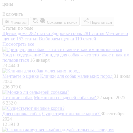
цены
Включить
Фильтры
Сохранить поиск
Поделиться
Статьи по теме
Щенок дома
282 статьи
Здоровье собак
281 статья
Мечтаете о
щенке
153 статьи
Выбираем щенка
119 статей
Посмотреть все
Уход и содержание
Гриндер для собак – что это такое и как им
пользоваться
16 января
23 444
0
Мечтаете о щенке
Клички для собак маленьких пород
31 июля
2024
236 979
0
Питание собак
Можно ли сельдерей собакам?
22 марта 2025
6 232
0
Дрессировка собак
Существуют ли злые корги?
30 сентября
2024
12 391
0