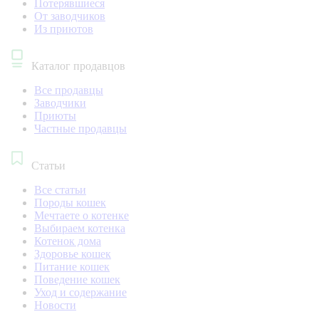
Потерявшиеся
От заводчиков
Из приютов
Каталог продавцов
Все продавцы
Заводчики
Приюты
Частные продавцы
Статьи
Все статьи
Породы кошек
Мечтаете о котенке
Выбираем котенка
Котенок дома
Здоровье кошек
Питание кошек
Поведение кошек
Уход и содержание
Новости