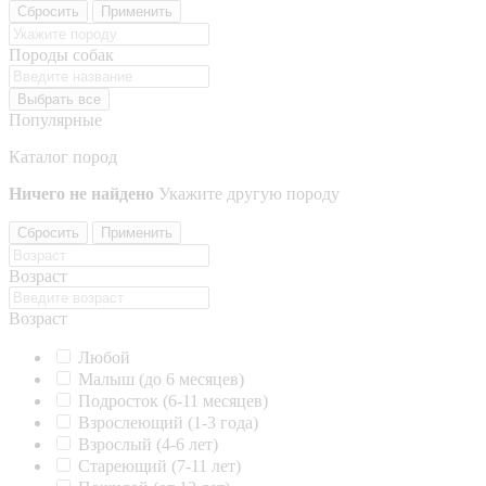
Сбросить
Применить
Породы собак
Выбрать все
Популярные
Каталог пород
Ничего не найдено
Укажите другую породу
Сбросить
Применить
Возраст
Возраст
Любой
Малыш (до 6 месяцев)
Подросток (6-11 месяцев)
Взрослеющий (1-3 года)
Взрослый (4-6 лет)
Стареющий (7-11 лет)