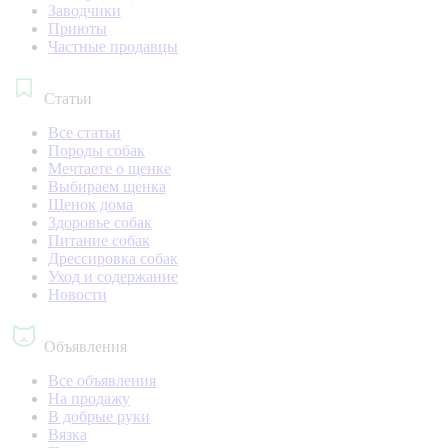
Заводчики
Приюты
Частные продавцы
Статьи
Все статьи
Породы собак
Мечтаете о щенке
Выбираем щенка
Щенок дома
Здоровье собак
Питание собак
Дрессировка собак
Уход и содержание
Новости
Объявления
Все объявления
На продажу
В добрые руки
Вязка