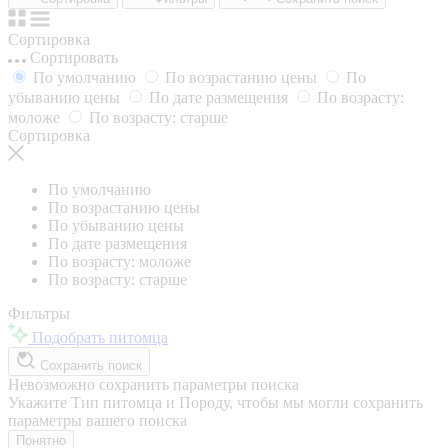
Сортировка
Сортировать
По умолчанию
По возрастанию цены
По
убыванию цены
По дате размещения
По возрасту:
моложе
По возрасту: старше
Сортировка
По умолчанию
По возрастанию цены
По убыванию цены
По дате размещения
По возрасту: моложе
По возрасту: старше
Фильтры
Подобрать питомца
Сохранить поиск
Невозможно сохранить параметры поиска
Укажите Тип питомца и Породу, чтобы мы могли сохранить
параметры вашего поиска
Понятно