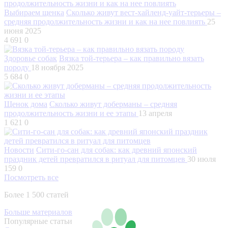
Выбираем щенка
Сколько живут вест-хайленд-уайт-терьеры –
средняя продолжительность жизни и как на нее повлиять
25
июня 2025
4 691
0
Здоровье собак
Вязка той-терьера – как правильно вязать
породу
18 ноября 2025
5 684
0
Щенок дома
Сколько живут доберманы – средняя
продолжительность жизни и ее этапы
13 апреля
1 621
0
Новости
Сити-го-сан для собак: как древний японский
праздник детей превратился в ритуал для питомцев
30 июля
159
0
Посмотреть все
Более 1 500 статей
Больше материалов
Популярные статьи