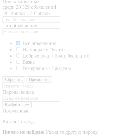
Поиск животных
среди 20 329 объявлений
Кошки
Собаки
Тип объявления
Все объявления
На продажу / Купить
Добрые руки / Взять бесплатно
Вязка
Потерялись / Найдены
Сбросить
Применить
Породы кошек
Выбрать все
Популярные
Каталог пород
Ничего не найдено
Укажите другую породу