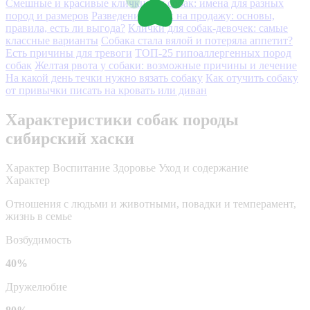
Смешные и красивые клички для собак: имена для разных
пород и размеров
Разведение собак на продажу: основы,
правила, есть ли выгода?
Клички для собак-девочек: самые
классные варианты
Собака стала вялой и потеряла аппетит?
Есть причины для тревоги
ТОП-25 гипоаллергенных пород
собак
Желтая рвота у собаки: возможные причины и лечение
На какой день течки нужно вязать собаку
Как отучить собаку
от привычки писать на кровать или диван
Характеристики собак породы
сибирский хаски
Характер
Воспитание
Здоровье
Уход и содержание
Характер
Отношения с людьми и животными, повадки и темперамент,
жизнь в семье
Возбудимость
40%
Дружелюбие