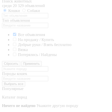
Поиск животных
среди 20 329 объявлений
Кошки
Собаки
Тип объявления
Все объявления
На продажу / Купить
Добрые руки / Взять бесплатно
Вязка
Потерялись / Найдены
Сбросить
Применить
Породы кошек
Выбрать все
Популярные
Каталог пород
Ничего не найдено
Укажите другую породу