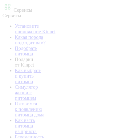
Сервисы
Сервисы
Установите
приложение Kinpet
Какая порода
подходит вам?
Подобрать
питомца
Подарки
от Kinpet
Как выбрать
и купить
питомца
Симулятор
жизни с
питомцем
Готовимся
к появлению
питомца дома
Как взять
питомца
из приюта
Беременность