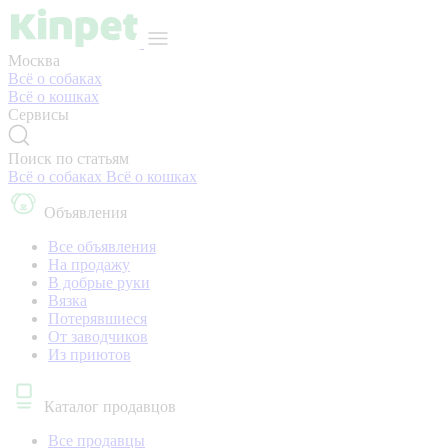
Москва
Всё о собаках
Всё о кошках
Сервисы
Поиск по статьям
Всё о собаках
Всё о кошках
Объявления
Все объявления
На продажу
В добрые руки
Вязка
Потерявшиеся
От заводчиков
Из приютов
Каталог продавцов
Все продавцы