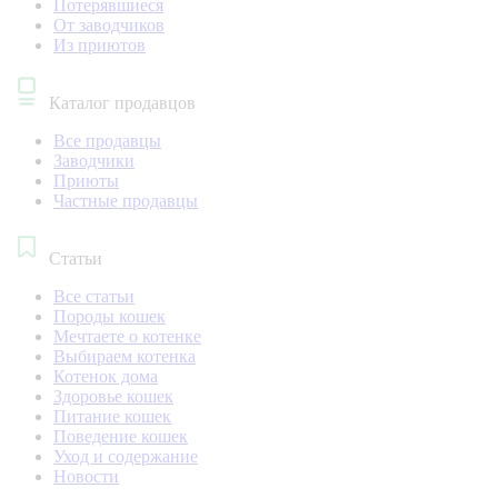
Потерявшиеся
От заводчиков
Из приютов
Каталог продавцов
Все продавцы
Заводчики
Приюты
Частные продавцы
Статьи
Все статьи
Породы кошек
Мечтаете о котенке
Выбираем котенка
Котенок дома
Здоровье кошек
Питание кошек
Поведение кошек
Уход и содержание
Новости