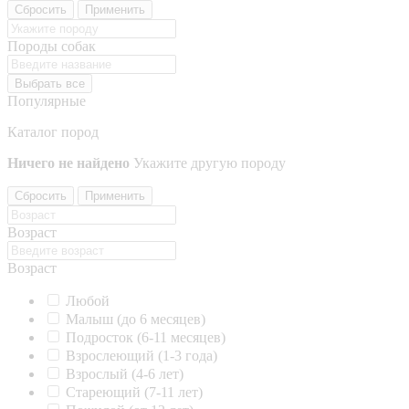
Сбросить
Применить
Породы собак
Выбрать все
Популярные
Каталог пород
Ничего не найдено
Укажите другую породу
Сбросить
Применить
Возраст
Возраст
Любой
Малыш (до 6 месяцев)
Подросток (6-11 месяцев)
Взрослеющий (1-3 года)
Взрослый (4-6 лет)
Стареющий (7-11 лет)