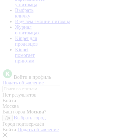
у питомца
Выбрать
кличку
Изучаем эмоции питомца
Журнал
о питомцах
Kinpet для
продавцов
Kinpet
помогает
приютам
Войти в профиль
Подать объявление
Нет результатов
Войти
Москва
Ваш город
Москва
?
Выбрать город
Да
Город подтверждён
Войти
Подать объявление