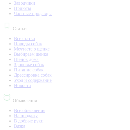
Заводчики
Приюты
Частные продавцы
Статьи
Все статьи
Породы собак
Мечтаете о щенке
Выбираем щенка
Щенок дома
Здоровье собак
Питание собак
Дрессировка собак
Уход и содержание
Новости
Объявления
Все объявления
На продажу
В добрые руки
Вязка