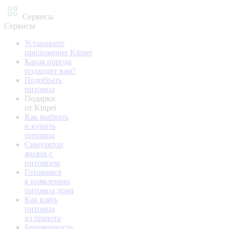
Сервисы
Сервисы
Установите
приложение Kinpet
Какая порода
подходит вам?
Подобрать
питомца
Подарки
от Kinpet
Как выбрать
и купить
питомца
Симулятор
жизни с
питомцем
Готовимся
к появлению
питомца дома
Как взять
питомца
из приюта
Беременность