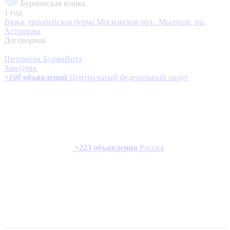
Бурманская кошка
1 год
Вязка, европейская бурма
Московская обл., Мытищи, пр.
Астрахова
Договорная
Питомник БурмаВита
Заводчик
+
100
объявлений
Центральный федеральный округ
+
223
объявления
Россия