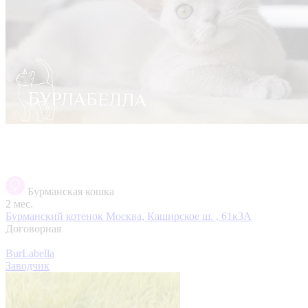
Бурманская кошка
2 мес.
Бурманский котенок
Москва, Каширское ш. , 61к3А
Договорная
BurLabella
Заводчик