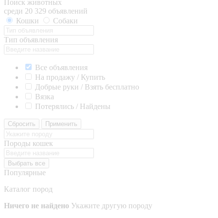
Поиск животных
среди 20 329 объявлений
Кошки
Собаки
Тип объявления
Все объявления
На продажу / Купить
Добрые руки / Взять бесплатно
Вязка
Потерялись / Найдены
Сбросить
Применить
Породы кошек
Выбрать все
Популярные
Каталог пород
Ничего не найдено
Укажите другую породу