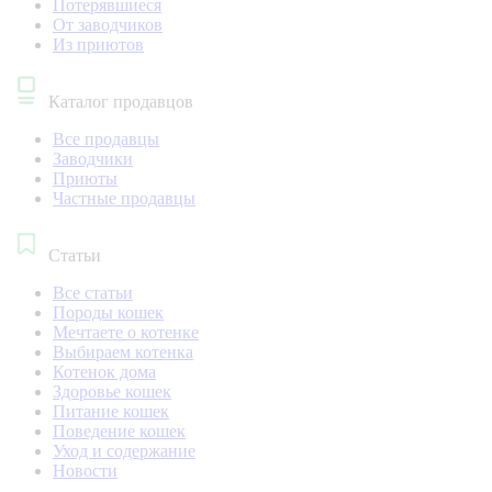
Потерявшиеся
От заводчиков
Из приютов
Каталог продавцов
Все продавцы
Заводчики
Приюты
Частные продавцы
Статьи
Все статьи
Породы кошек
Мечтаете о котенке
Выбираем котенка
Котенок дома
Здоровье кошек
Питание кошек
Поведение кошек
Уход и содержание
Новости