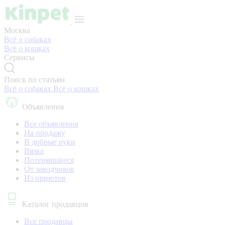
Москва
Всё о собаках
Всё о кошках
Сервисы
Поиск по статьям
Всё о собаках
Всё о кошках
Объявления
Все объявления
На продажу
В добрые руки
Вязка
Потерявшиеся
От заводчиков
Из приютов
Каталог продавцов
Все продавцы