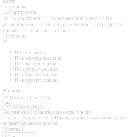
Сортировка
Сортировать
По умолчанию
По возрастанию цены
По
убыванию цены
По дате размещения
По возрасту:
моложе
По возрасту: старше
Сортировка
По умолчанию
По возрастанию цены
По убыванию цены
По дате размещения
По возрасту: моложе
По возрасту: старше
Фильтры
Подобрать питомца
Сохранить поиск
Невозможно сохранить параметры поиска
Укажите Тип питомца и Породу, чтобы мы могли сохранить
параметры вашего поиска
Понятно