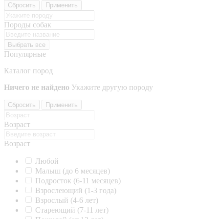
Сбросить
Применить
Породы собак
Выбрать все
Популярные
Каталог пород
Ничего не найдено
Укажите другую породу
Сбросить
Применить
Возраст
Возраст
Любой
Малыш (до 6 месяцев)
Подросток (6-11 месяцев)
Взрослеющий (1-3 года)
Взрослый (4-6 лет)
Стареющий (7-11 лет)