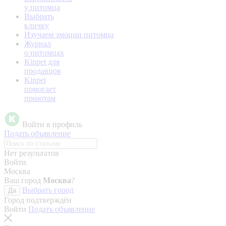
у питомца
Выбрать
кличку
Изучаем эмоции питомца
Журнал
о питомцах
Kinpet для
продавцов
Kinpet
помогает
приютам
Войти в профиль
Подать объявление
Нет результатов
Войти
Москва
Ваш город
Москва
?
Выбрать город
Да
Город подтверждён
Войти
Подать объявление