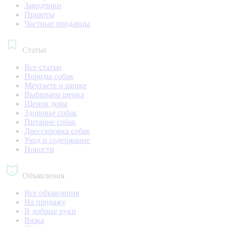
Заводчики
Приюты
Частные продавцы
Статьи
Все статьи
Породы собак
Мечтаете о щенке
Выбираем щенка
Щенок дома
Здоровье собак
Питание собак
Дрессировка собак
Уход и содержание
Новости
Объявления
Все объявления
На продажу
В добрые руки
Вязка