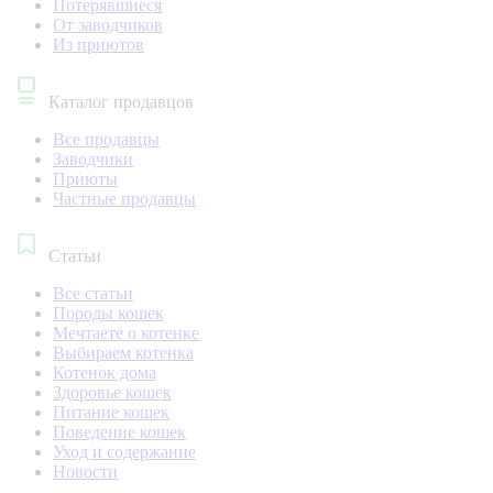
Потерявшиеся
От заводчиков
Из приютов
Каталог продавцов
Все продавцы
Заводчики
Приюты
Частные продавцы
Статьи
Все статьи
Породы кошек
Мечтаете о котенке
Выбираем котенка
Котенок дома
Здоровье кошек
Питание кошек
Поведение кошек
Уход и содержание
Новости