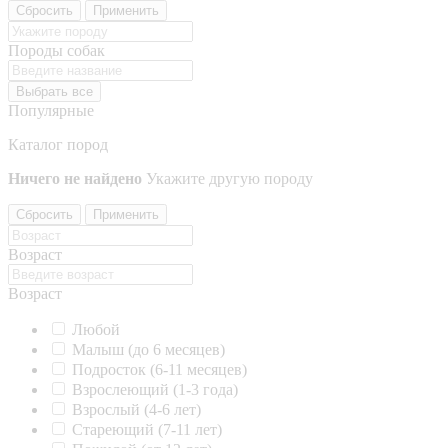
Сбросить
Применить
Породы собак
Выбрать все
Популярные
Каталог пород
Ничего не найдено
Укажите другую породу
Сбросить
Применить
Возраст
Возраст
Любой
Малыш (до 6 месяцев)
Подросток (6-11 месяцев)
Взрослеющий (1-3 года)
Взрослый (4-6 лет)
Стареющий (7-11 лет)