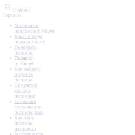
Сервисы
Сервисы
Установите
приложение Kinpet
Какая порода
подходит вам?
Подобрать
питомца
Подарки
от Kinpet
Как выбрать
и купить
питомца
Симулятор
жизни с
питомцем
Готовимся
к появлению
питомца дома
Как взять
питомца
из приюта
Беременность