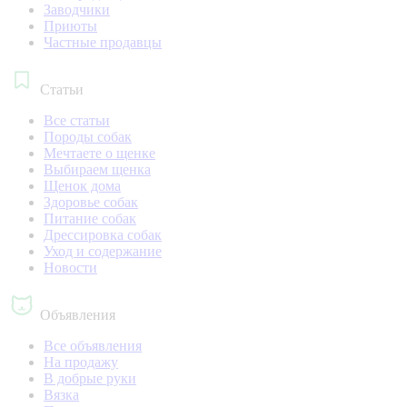
Заводчики
Приюты
Частные продавцы
Статьи
Все статьи
Породы собак
Мечтаете о щенке
Выбираем щенка
Щенок дома
Здоровье собак
Питание собак
Дрессировка собак
Уход и содержание
Новости
Объявления
Все объявления
На продажу
В добрые руки
Вязка