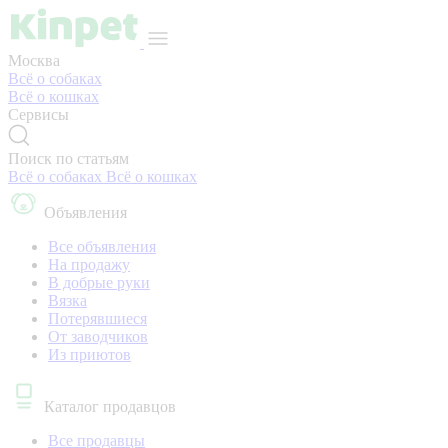
Москва
Всё о собаках
Всё о кошках
Сервисы
Поиск по статьям
Всё о собаках
Всё о кошках
Объявления
Все объявления
На продажу
В добрые руки
Вязка
Потерявшиеся
От заводчиков
Из приютов
Каталог продавцов
Все продавцы