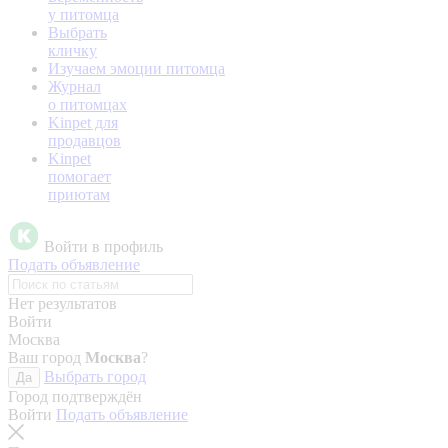
у питомца
Выбрать
кличку
Изучаем эмоции питомца
Журнал
о питомцах
Kinpet для
продавцов
Kinpet
помогает
приютам
Войти в профиль
Подать объявление
Нет результатов
Войти
Москва
Ваш город
Москва
?
Выбрать город
Да
Город подтверждён
Войти
Подать объявление