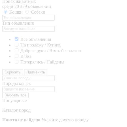
Поиск животных
среди 20 329 объявлений
Кошки
Собаки
Тип объявления
Все объявления
На продажу / Купить
Добрые руки / Взять бесплатно
Вязка
Потерялись / Найдены
Сбросить
Применить
Породы кошек
Выбрать все
Популярные
Каталог пород
Ничего не найдено
Укажите другую породу