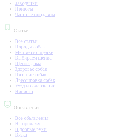
Заводчики
Приюты
Частные продавцы
Статьи
Все статьи
Породы собак
Мечтаете о щенке
Выбираем щенка
Щенок дома
Здоровье собак
Питание собак
Дрессировка собак
Уход и содержание
Новости
Объявления
Все объявления
На продажу
В добрые руки
Вязка