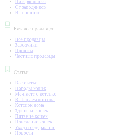
Потерявшиеся
От заводчиков
Из приютов
Каталог продавцов
Все продавцы
Заводчики
Приюты
Частные продавцы
Статьи
Все статьи
Породы кошек
Мечтаете о котенке
Выбираем котенка
Котенок дома
Здоровье кошек
Питание кошек
Поведение кошек
Уход и содержание
Новости