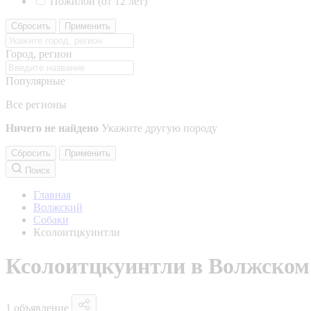
Пожилой (от 12 лет)
Сбросить
Применить
Город, регион
Популярные
Все регионы
Ничего не найдено
Укажите другую породу
Сбросить
Применить
Поиск
Главная
Волжский
Собаки
Ксолоитцкуинтли
Ксолоитцкуинтли в Волжском
1 объявление