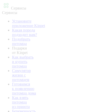
Сервисы
Сервисы
Установите
приложение Kinpet
Какая порода
подходит вам?
Подобрать
питомца
Подарки
от Kinpet
Как выбрать
и купить
питомца
Симулятор
жизни с
питомцем
Готовимся
к появлению
питомца дома
Как взять
питомца
из приюта
Беременность