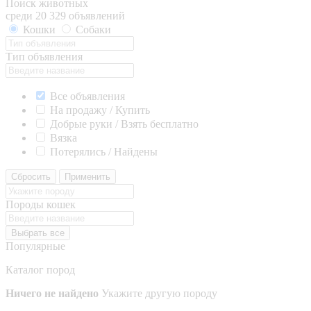
Поиск животных
среди 20 329 объявлений
Кошки
Собаки
Тип объявления
Все объявления
На продажу / Купить
Добрые руки / Взять бесплатно
Вязка
Потерялись / Найдены
Сбросить
Применить
Породы кошек
Выбрать все
Популярные
Каталог пород
Ничего не найдено
Укажите другую породу