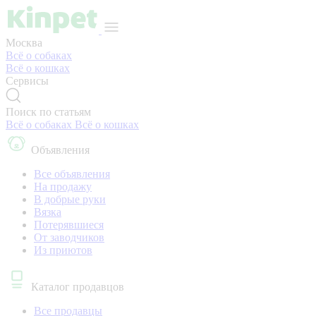
Москва
Всё о собаках
Всё о кошках
Сервисы
Поиск по статьям
Всё о собаках
Всё о кошках
Объявления
Все объявления
На продажу
В добрые руки
Вязка
Потерявшиеся
От заводчиков
Из приютов
Каталог продавцов
Все продавцы