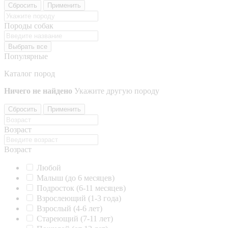
Сбросить
Применить
Породы собак
Выбрать все
Популярные
Каталог пород
Ничего не найдено
Укажите другую породу
Сбросить
Применить
Возраст
Возраст
Любой
Малыш (до 6 месяцев)
Подросток (6-11 месяцев)
Взрослеющий (1-3 года)
Взрослый (4-6 лет)
Стареющий (7-11 лет)