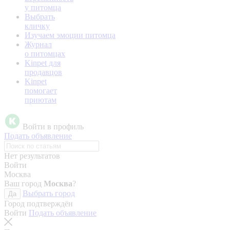
у питомца
Выбрать
кличку
Изучаем эмоции питомца
Журнал
о питомцах
Kinpet для
продавцов
Kinpet
помогает
приютам
Войти в профиль
Подать объявление
Нет результатов
Войти
Москва
Ваш город
Москва
?
Выбрать город
Да
Город подтверждён
Войти
Подать объявление