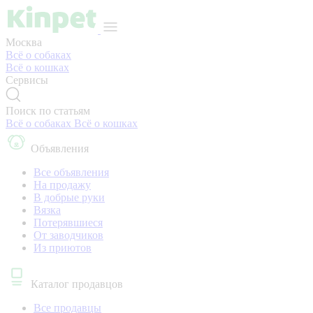
Москва
Всё о собаках
Всё о кошках
Сервисы
Поиск по статьям
Всё о собаках
Всё о кошках
Объявления
Все объявления
На продажу
В добрые руки
Вязка
Потерявшиеся
От заводчиков
Из приютов
Каталог продавцов
Все продавцы