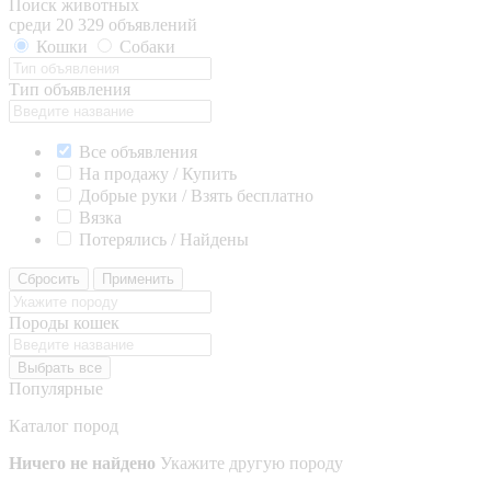
Поиск животных
среди 20 329 объявлений
Кошки
Собаки
Тип объявления
Все объявления
На продажу / Купить
Добрые руки / Взять бесплатно
Вязка
Потерялись / Найдены
Сбросить
Применить
Породы кошек
Выбрать все
Популярные
Каталог пород
Ничего не найдено
Укажите другую породу