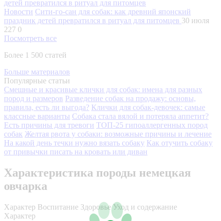
Новости
Сити-го-сан для собак: как древний японский
праздник детей превратился в ритуал для питомцев
30 июля
227
0
Посмотреть все
Более 1 500 статей
Больше материалов
Популярные статьи
Смешные и красивые клички для собак: имена для разных
пород и размеров
Разведение собак на продажу: основы,
правила, есть ли выгода?
Клички для собак-девочек: самые
классные варианты
Собака стала вялой и потеряла аппетит?
Есть причины для тревоги
ТОП-25 гипоаллергенных пород
собак
Желтая рвота у собаки: возможные причины и лечение
На какой день течки нужно вязать собаку
Как отучить собаку
от привычки писать на кровать или диван
Характеристика породы немецкая
овчарка
Характер
Воспитание
Здоровье
Уход и содержание
Характер