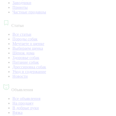
Заводчики
Приюты
Частные продавцы
Статьи
Все статьи
Породы собак
Мечтаете о щенке
Выбираем щенка
Щенок дома
Здоровье собак
Питание собак
Дрессировка собак
Уход и содержание
Новости
Объявления
Все объявления
На продажу
В добрые руки
Вязка