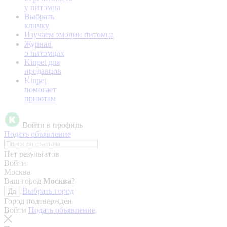
у питомца
Выбрать
кличку
Изучаем эмоции питомца
Журнал
о питомцах
Kinpet для
продавцов
Kinpet
помогает
приютам
Войти в профиль
Подать объявление
Нет результатов
Войти
Москва
Ваш город
Москва
?
Выбрать город
Да
Город подтверждён
Войти
Подать объявление