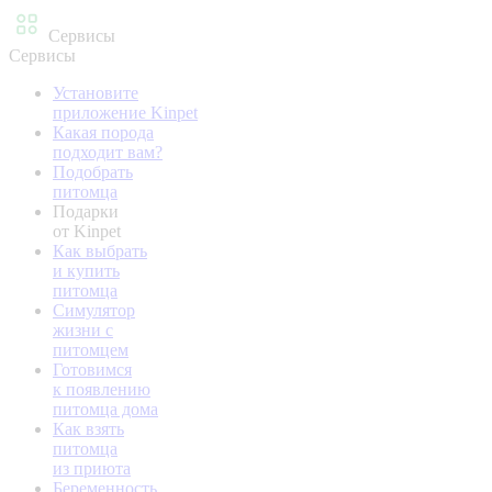
Сервисы
Сервисы
Установите
приложение Kinpet
Какая порода
подходит вам?
Подобрать
питомца
Подарки
от Kinpet
Как выбрать
и купить
питомца
Симулятор
жизни с
питомцем
Готовимся
к появлению
питомца дома
Как взять
питомца
из приюта
Беременность