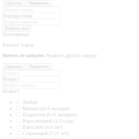
Сбросить
Применить
Породы собак
Выбрать все
Популярные
Каталог пород
Ничего не найдено
Укажите другую породу
Сбросить
Применить
Возраст
Возраст
Любой
Малыш (до 6 месяцев)
Подросток (6-11 месяцев)
Взрослеющий (1-3 года)
Взрослый (4-6 лет)
Стареющий (7-11 лет)