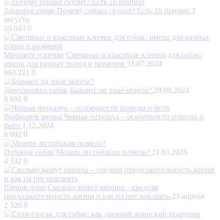
Здоровье собак
Почему собака скулит? Есть 16 причин
3
августа
25 043
0
Мечтаете о щенке
Смешные и красивые клички для собак:
имена для разных пород и размеров
31.07.2024
663 221
0
Дрессировка собак
Бывают ли злые мопсы?
29.09.2024
6 691
0
Выбираем щенка
Черная чихуахуа – особенности породы и
фото
1.12.2024
6 902
0
Питание собак
Можно ли собакам помело?
21.03.2025
4 332
0
Щенок дома
Сколько живут шпицы – средняя
продолжительность жизни и как на нее повлиять
23 апреля
2 320
0