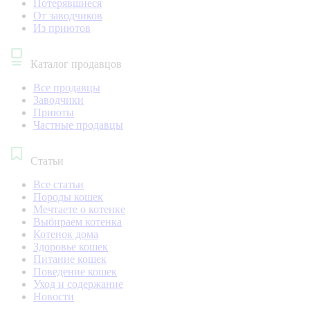
Потерявшиеся
От заводчиков
Из приютов
Каталог продавцов
Все продавцы
Заводчики
Приюты
Частные продавцы
Статьи
Все статьи
Породы кошек
Мечтаете о котенке
Выбираем котенка
Котенок дома
Здоровье кошек
Питание кошек
Поведение кошек
Уход и содержание
Новости