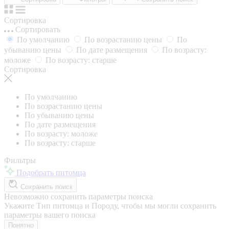
Сортировка
Сортировать
По умолчанию
По возрастанию цены
По
убыванию цены
По дате размещения
По возрасту:
моложе
По возрасту: старше
Сортировка
По умолчанию
По возрастанию цены
По убыванию цены
По дате размещения
По возрасту: моложе
По возрасту: старше
Фильтры
Подобрать питомца
Сохранить поиск
Невозможно сохранить параметры поиска
Укажите Тип питомца и Породу, чтобы мы могли сохранить
параметры вашего поиска
Понятно