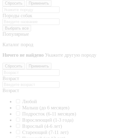
Сбросить
Применить
Породы собак
Выбрать все
Популярные
Каталог пород
Ничего не найдено
Укажите другую породу
Сбросить
Применить
Возраст
Возраст
Любой
Малыш (до 6 месяцев)
Подросток (6-11 месяцев)
Взрослеющий (1-3 года)
Взрослый (4-6 лет)
Стареющий (7-11 лет)