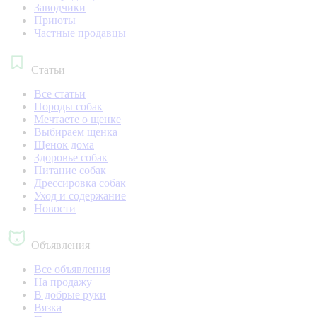
Заводчики
Приюты
Частные продавцы
Статьи
Все статьи
Породы собак
Мечтаете о щенке
Выбираем щенка
Щенок дома
Здоровье собак
Питание собак
Дрессировка собак
Уход и содержание
Новости
Объявления
Все объявления
На продажу
В добрые руки
Вязка