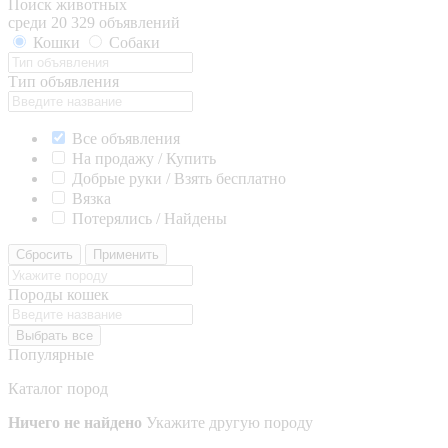
Поиск животных
среди 20 329 объявлений
Кошки
Собаки
Тип объявления
Все объявления
На продажу / Купить
Добрые руки / Взять бесплатно
Вязка
Потерялись / Найдены
Сбросить
Применить
Породы кошек
Выбрать все
Популярные
Каталог пород
Ничего не найдено
Укажите другую породу