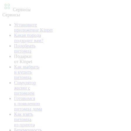
Сервисы
Сервисы
Установите
приложение Kinpet
Какая порода
подходит вам?
Подобрать
питомца
Подарки
от Kinpet
Как выбрать
и купить
питомца
Симулятор
жизни с
питомцем
Готовимся
к появлению
питомца дома
Как взять
питомца
из приюта
Беременность