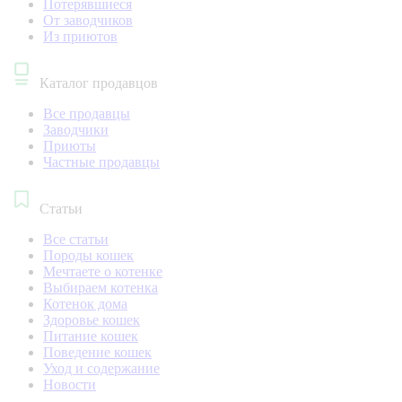
Потерявшиеся
От заводчиков
Из приютов
Каталог продавцов
Все продавцы
Заводчики
Приюты
Частные продавцы
Статьи
Все статьи
Породы кошек
Мечтаете о котенке
Выбираем котенка
Котенок дома
Здоровье кошек
Питание кошек
Поведение кошек
Уход и содержание
Новости