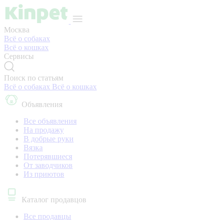
Москва
Всё о собаках
Всё о кошках
Сервисы
Поиск по статьям
Всё о собаках
Всё о кошках
Объявления
Все объявления
На продажу
В добрые руки
Вязка
Потерявшиеся
От заводчиков
Из приютов
Каталог продавцов
Все продавцы