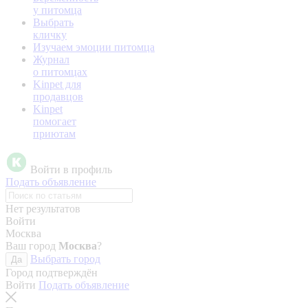
у питомца
Выбрать
кличку
Изучаем эмоции питомца
Журнал
о питомцах
Kinpet для
продавцов
Kinpet
помогает
приютам
Войти в профиль
Подать объявление
Нет результатов
Войти
Москва
Ваш город
Москва
?
Выбрать город
Да
Город подтверждён
Войти
Подать объявление