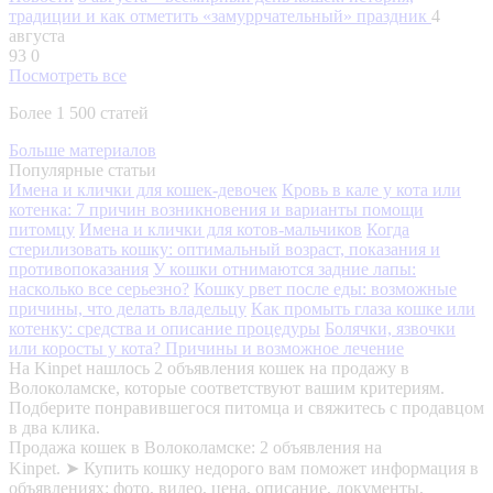
традиции и как отметить «замуррчательный» праздник
4
августа
93
0
Посмотреть все
Более 1 500 статей
Больше материалов
Популярные статьи
Имена и клички для кошек-девочек
Кровь в кале у кота или
котенка: 7 причин возникновения и варианты помощи
питомцу
Имена и клички для котов-мальчиков
Когда
стерилизовать кошку: оптимальный возраст, показания и
противопоказания
У кошки отнимаются задние лапы:
насколько все серьезно?
Кошку рвет после еды: возможные
причины, что делать владельцу
Как промыть глаза кошке или
котенку: средства и описание процедуры
Болячки, язвочки
или коросты у кота? Причины и возможное лечение
На Kinpet нашлось 2 объявления кошек на продажу в
Волоколамске, которые соответствуют вашим критериям.
Подберите понравившегося питомца и свяжитесь с продавцом
в два клика.
Продажа кошек в Волоколамске: 2 объявления на
Kinpet. ➤ Купить кошку недорого вам поможет информация в
объявлениях: фото, видео, цена, описание, документы,