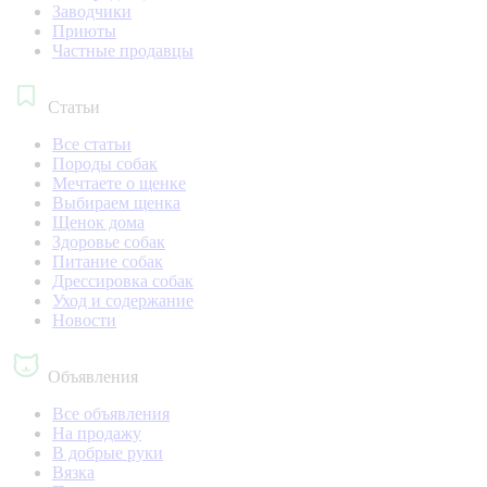
Заводчики
Приюты
Частные продавцы
Статьи
Все статьи
Породы собак
Мечтаете о щенке
Выбираем щенка
Щенок дома
Здоровье собак
Питание собак
Дрессировка собак
Уход и содержание
Новости
Объявления
Все объявления
На продажу
В добрые руки
Вязка