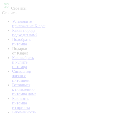
Сервисы
Сервисы
Установите
приложение Kinpet
Какая порода
подходит вам?
Подобрать
питомца
Подарки
от Kinpet
Как выбрать
и купить
питомца
Симулятор
жизни с
питомцем
Готовимся
к появлению
питомца дома
Как взять
питомца
из приюта
Беременность