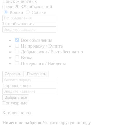
Поиск животных
среди 20 329 объявлений
Кошки
Собаки
Тип объявления
Все объявления
На продажу / Купить
Добрые руки / Взять бесплатно
Вязка
Потерялись / Найдены
Сбросить
Применить
Породы кошек
Выбрать все
Популярные
Каталог пород
Ничего не найдено
Укажите другую породу