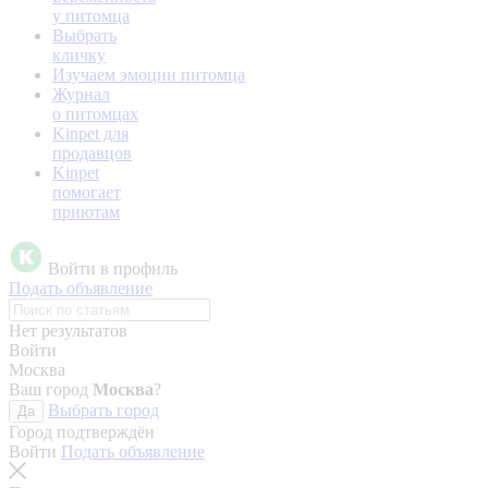
у питомца
Выбрать
кличку
Изучаем эмоции питомца
Журнал
о питомцах
Kinpet для
продавцов
Kinpet
помогает
приютам
Войти в профиль
Подать объявление
Нет результатов
Войти
Москва
Ваш город
Москва
?
Выбрать город
Да
Город подтверждён
Войти
Подать объявление