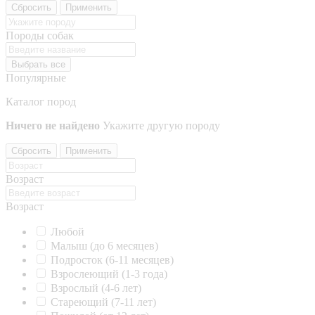
Сбросить
Применить
Породы собак
Выбрать все
Популярные
Каталог пород
Ничего не найдено
Укажите другую породу
Сбросить
Применить
Возраст
Возраст
Любой
Малыш (до 6 месяцев)
Подросток (6-11 месяцев)
Взрослеющий (1-3 года)
Взрослый (4-6 лет)
Стареющий (7-11 лет)