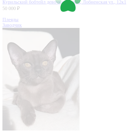
Курильский бобтейл девочка
Москва, Лобненская ул., 12к1
50 000 ₽
Плеяды
Заводчик