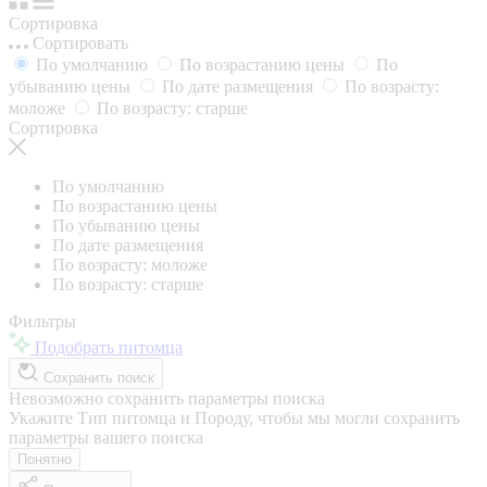
Сортировка
Сортировать
По умолчанию
По возрастанию цены
По
убыванию цены
По дате размещения
По возрасту:
моложе
По возрасту: старше
Сортировка
По умолчанию
По возрастанию цены
По убыванию цены
По дате размещения
По возрасту: моложе
По возрасту: старше
Фильтры
Подобрать питомца
Сохранить поиск
Невозможно сохранить параметры поиска
Укажите Тип питомца и Породу, чтобы мы могли сохранить
параметры вашего поиска
Понятно