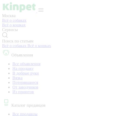
Москва
Всё о собаках
Всё о кошках
Сервисы
Поиск по статьям
Всё о собаках
Всё о кошках
Объявления
Все объявления
На продажу
В добрые руки
Вязка
Потерявшиеся
От заводчиков
Из приютов
Каталог продавцов
Все продавцы