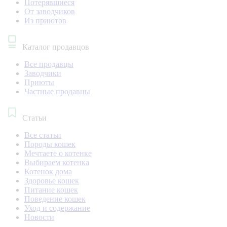
Потерявшиеся
От заводчиков
Из приютов
Каталог продавцов
Все продавцы
Заводчики
Приюты
Частные продавцы
Статьи
Все статьи
Породы кошек
Мечтаете о котенке
Выбираем котенка
Котенок дома
Здоровье кошек
Питание кошек
Поведение кошек
Уход и содержание
Новости