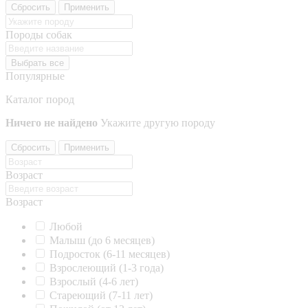
Сбросить
Применить
Породы собак
Выбрать все
Популярные
Каталог пород
Ничего не найдено
Укажите другую породу
Сбросить
Применить
Возраст
Возраст
Любой
Малыш (до 6 месяцев)
Подросток (6-11 месяцев)
Взрослеющий (1-3 года)
Взрослый (4-6 лет)
Стареющий (7-11 лет)