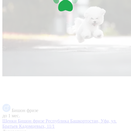
Бишон фризе
до 1 мес.
Щенки Бишон фризе
Республика Башкортостан, Уфа, ул.
Братьев Кадомцевых, 11/1