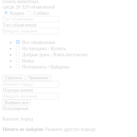
Поиск животных
среди 20 329 объявлений
Кошки
Собаки
Тип объявления
Все объявления
На продажу / Купить
Добрые руки / Взять бесплатно
Вязка
Потерялись / Найдены
Сбросить
Применить
Породы кошек
Выбрать все
Популярные
Каталог пород
Ничего не найдено
Укажите другую породу