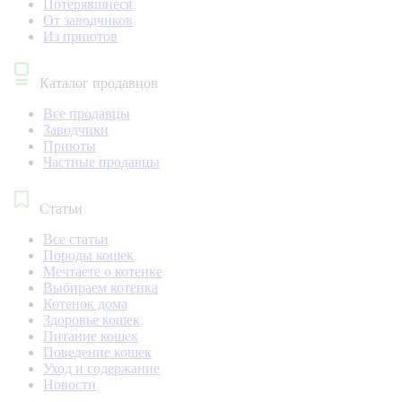
Потерявшиеся
От заводчиков
Из приютов
Каталог продавцов
Все продавцы
Заводчики
Приюты
Частные продавцы
Статьи
Все статьи
Породы кошек
Мечтаете о котенке
Выбираем котенка
Котенок дома
Здоровье кошек
Питание кошек
Поведение кошек
Уход и содержание
Новости