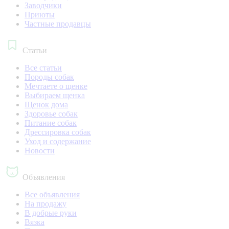
Заводчики
Приюты
Частные продавцы
Статьи
Все статьи
Породы собак
Мечтаете о щенке
Выбираем щенка
Щенок дома
Здоровье собак
Питание собак
Дрессировка собак
Уход и содержание
Новости
Объявления
Все объявления
На продажу
В добрые руки
Вязка