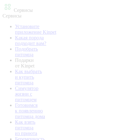
Сервисы
Сервисы
Установите
приложение Kinpet
Какая порода
подходит вам?
Подобрать
питомца
Подарки
от Kinpet
Как выбрать
и купить
питомца
Симулятор
жизни с
питомцем
Готовимся
к появлению
питомца дома
Как взять
питомца
из приюта
Беременность