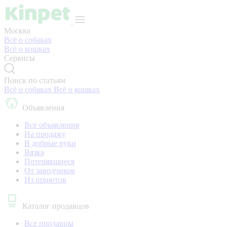
Москва
Всё о собаках
Всё о кошках
Сервисы
Поиск по статьям
Всё о собаках
Всё о кошках
Объявления
Все объявления
На продажу
В добрые руки
Вязка
Потерявшиеся
От заводчиков
Из приютов
Каталог продавцов
Все продавцы