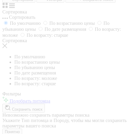
Сортировка
Сортировать
По умолчанию
По возрастанию цены
По
убыванию цены
По дате размещения
По возрасту:
моложе
По возрасту: старше
Сортировка
По умолчанию
По возрастанию цены
По убыванию цены
По дате размещения
По возрасту: моложе
По возрасту: старше
Фильтры
Подобрать питомца
Сохранить поиск
Невозможно сохранить параметры поиска
Укажите Тип питомца и Породу, чтобы мы могли сохранить
параметры вашего поиска
Понятно