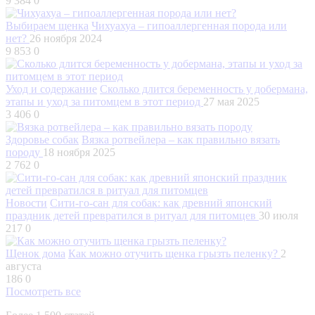
9 384
0
Выбираем щенка
Чихуахуа – гипоаллергенная порода или
нет?
26 ноября 2024
9 853
0
Уход и содержание
Сколько длится беременность у добермана,
этапы и уход за питомцем в этот период
27 мая 2025
3 406
0
Здоровье собак
Вязка ротвейлера – как правильно вязать
породу
18 ноября 2025
2 762
0
Новости
Сити-го-сан для собак: как древний японский
праздник детей превратился в ритуал для питомцев
30 июля
217
0
Щенок дома
Как можно отучить щенка грызть пеленку?
2
августа
186
0
Посмотреть все