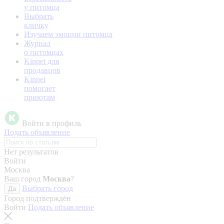
у питомца
Выбрать
кличку
Изучаем эмоции питомца
Журнал
о питомцах
Kinpet для
продавцов
Kinpet
помогает
приютам
Войти в профиль
Подать объявление
Нет результатов
Войти
Москва
Ваш город
Москва
?
Выбрать город
Да
Город подтверждён
Войти
Подать объявление