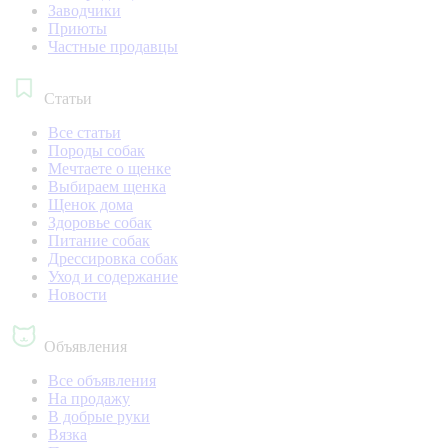
Заводчики
Приюты
Частные продавцы
Статьи
Все статьи
Породы собак
Мечтаете о щенке
Выбираем щенка
Щенок дома
Здоровье собак
Питание собак
Дрессировка собак
Уход и содержание
Новости
Объявления
Все объявления
На продажу
В добрые руки
Вязка