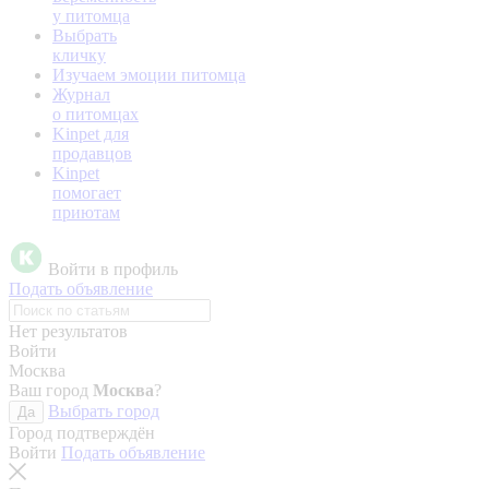
у питомца
Выбрать
кличку
Изучаем эмоции питомца
Журнал
о питомцах
Kinpet для
продавцов
Kinpet
помогает
приютам
Войти в профиль
Подать объявление
Нет результатов
Войти
Москва
Ваш город
Москва
?
Выбрать город
Да
Город подтверждён
Войти
Подать объявление