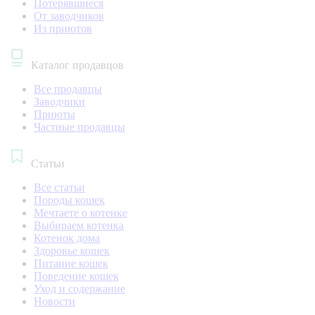
Потерявшиеся
От заводчиков
Из приютов
Каталог продавцов
Все продавцы
Заводчики
Приюты
Частные продавцы
Статьи
Все статьи
Породы кошек
Мечтаете о котенке
Выбираем котенка
Котенок дома
Здоровье кошек
Питание кошек
Поведение кошек
Уход и содержание
Новости