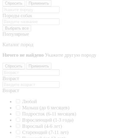
Сбросить
Применить
Породы собак
Выбрать все
Популярные
Каталог пород
Ничего не найдено
Укажите другую породу
Сбросить
Применить
Возраст
Возраст
Любой
Малыш (до 6 месяцев)
Подросток (6-11 месяцев)
Взрослеющий (1-3 года)
Взрослый (4-6 лет)
Стареющий (7-11 лет)