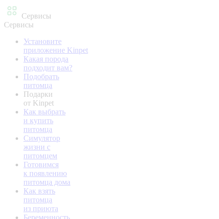
Сервисы
Сервисы
Установите
приложение Kinpet
Какая порода
подходит вам?
Подобрать
питомца
Подарки
от Kinpet
Как выбрать
и купить
питомца
Симулятор
жизни с
питомцем
Готовимся
к появлению
питомца дома
Как взять
питомца
из приюта
Беременность