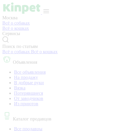
Москва
Всё о собаках
Всё о кошках
Сервисы
Поиск по статьям
Всё о собаках
Всё о кошках
Объявления
Все объявления
На продажу
В добрые руки
Вязка
Потерявшиеся
От заводчиков
Из приютов
Каталог продавцов
Все продавцы