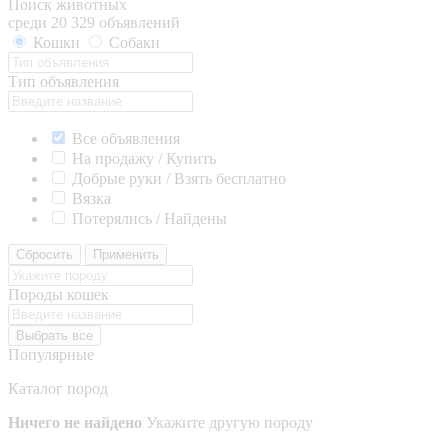
Поиск животных
среди 20 329 объявлений
Кошки
Собаки
Тип объявления
Все объявления
На продажу / Купить
Добрые руки / Взять бесплатно
Вязка
Потерялись / Найдены
Сбросить
Применить
Породы кошек
Выбрать все
Популярные
Каталог пород
Ничего не найдено
Укажите другую породу