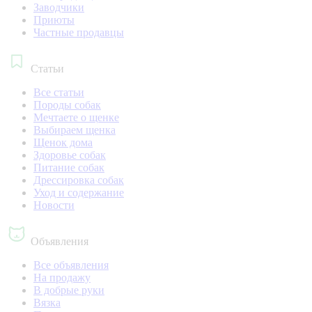
Заводчики
Приюты
Частные продавцы
Статьи
Все статьи
Породы собак
Мечтаете о щенке
Выбираем щенка
Щенок дома
Здоровье собак
Питание собак
Дрессировка собак
Уход и содержание
Новости
Объявления
Все объявления
На продажу
В добрые руки
Вязка