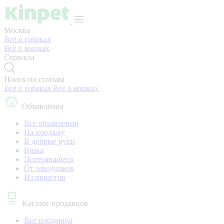
Москва
Всё о собаках
Всё о кошках
Сервисы
Поиск по статьям
Всё о собаках
Всё о кошках
Объявления
Все объявления
На продажу
В добрые руки
Вязка
Потерявшиеся
От заводчиков
Из приютов
Каталог продавцов
Все продавцы