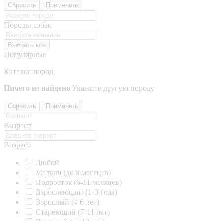
Сбросить
Применить
Породы собак
Выбрать все
Популярные
Каталог пород
Ничего не найдено
Укажите другую породу
Сбросить
Применить
Возраст
Возраст
Любой
Малыш (до 6 месяцев)
Подросток (6-11 месяцев)
Взрослеющий (1-3 года)
Взрослый (4-6 лет)
Стареющий (7-11 лет)