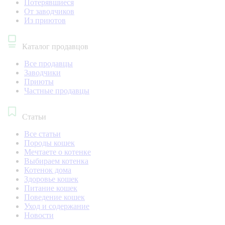
Потерявшиеся
От заводчиков
Из приютов
Каталог продавцов
Все продавцы
Заводчики
Приюты
Частные продавцы
Статьи
Все статьи
Породы кошек
Мечтаете о котенке
Выбираем котенка
Котенок дома
Здоровье кошек
Питание кошек
Поведение кошек
Уход и содержание
Новости