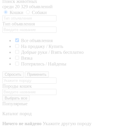
Поиск животных
среди 20 329 объявлений
Кошки
Собаки
Тип объявления
Все объявления
На продажу / Купить
Добрые руки / Взять бесплатно
Вязка
Потерялись / Найдены
Сбросить
Применить
Породы кошек
Выбрать все
Популярные
Каталог пород
Ничего не найдено
Укажите другую породу