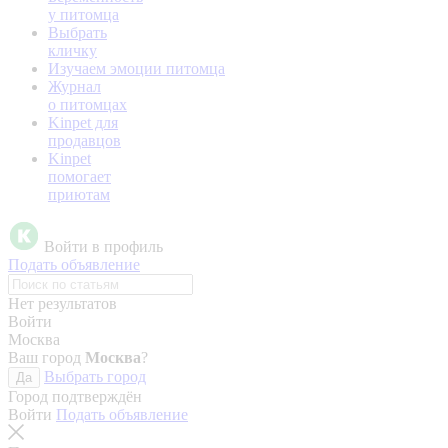
у питомца
Выбрать
кличку
Изучаем эмоции питомца
Журнал
о питомцах
Kinpet для
продавцов
Kinpet
помогает
приютам
Войти в профиль
Подать объявление
Нет результатов
Войти
Москва
Ваш город
Москва
?
Выбрать город
Да
Город подтверждён
Войти
Подать объявление