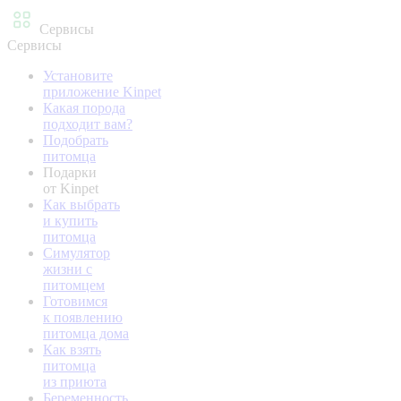
Сервисы
Сервисы
Установите
приложение Kinpet
Какая порода
подходит вам?
Подобрать
питомца
Подарки
от Kinpet
Как выбрать
и купить
питомца
Симулятор
жизни с
питомцем
Готовимся
к появлению
питомца дома
Как взять
питомца
из приюта
Беременность