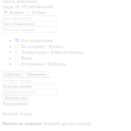
Поиск животных
среди 20 329 объявлений
Кошки
Собаки
Тип объявления
Все объявления
На продажу / Купить
Добрые руки / Взять бесплатно
Вязка
Потерялись / Найдены
Сбросить
Применить
Породы кошек
Выбрать все
Популярные
Каталог пород
Ничего не найдено
Укажите другую породу