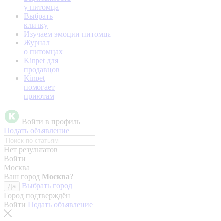
у питомца
Выбрать
кличку
Изучаем эмоции питомца
Журнал
о питомцах
Kinpet для
продавцов
Kinpet
помогает
приютам
Войти в профиль
Подать объявление
Нет результатов
Войти
Москва
Ваш город
Москва
?
Выбрать город
Да
Город подтверждён
Войти
Подать объявление