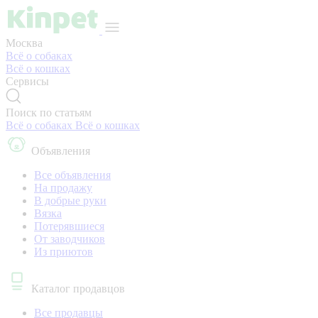
Москва
Всё о собаках
Всё о кошках
Сервисы
Поиск по статьям
Всё о собаках
Всё о кошках
Объявления
Все объявления
На продажу
В добрые руки
Вязка
Потерявшиеся
От заводчиков
Из приютов
Каталог продавцов
Все продавцы