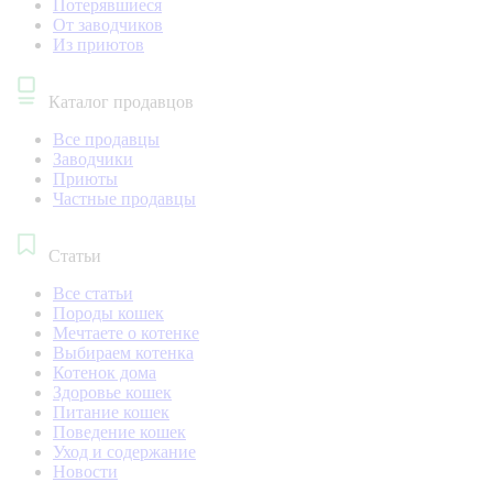
Потерявшиеся
От заводчиков
Из приютов
Каталог продавцов
Все продавцы
Заводчики
Приюты
Частные продавцы
Статьи
Все статьи
Породы кошек
Мечтаете о котенке
Выбираем котенка
Котенок дома
Здоровье кошек
Питание кошек
Поведение кошек
Уход и содержание
Новости