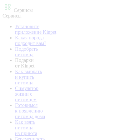
Сервисы
Сервисы
Установите
приложение Kinpet
Какая порода
подходит вам?
Подобрать
питомца
Подарки
от Kinpet
Как выбрать
и купить
питомца
Симулятор
жизни с
питомцем
Готовимся
к появлению
питомца дома
Как взять
питомца
из приюта
Беременность