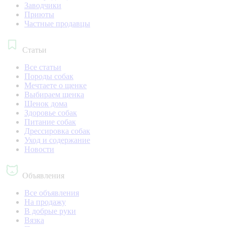
Заводчики
Приюты
Частные продавцы
Статьи
Все статьи
Породы собак
Мечтаете о щенке
Выбираем щенка
Щенок дома
Здоровье собак
Питание собак
Дрессировка собак
Уход и содержание
Новости
Объявления
Все объявления
На продажу
В добрые руки
Вязка