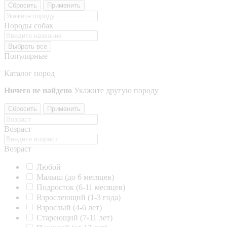
Сбросить
Применить
Породы собак
Выбрать все
Популярные
Каталог пород
Ничего не найдено
Укажите другую породу
Сбросить
Применить
Возраст
Возраст
Любой
Малыш (до 6 месяцев)
Подросток (6-11 месяцев)
Взрослеющий (1-3 года)
Взрослый (4-6 лет)
Стареющий (7-11 лет)