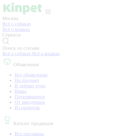
Москва
Всё о собаках
Всё о кошках
Сервисы
Поиск по статьям
Всё о собаках
Всё о кошках
Объявления
Все объявления
На продажу
В добрые руки
Вязка
Потерявшиеся
От заводчиков
Из приютов
Каталог продавцов
Все продавцы