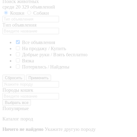
Поиск животных
среди 20 329 объявлений
Кошки
Собаки
Тип объявления
Все объявления
На продажу / Купить
Добрые руки / Взять бесплатно
Вязка
Потерялись / Найдены
Сбросить
Применить
Породы кошек
Выбрать все
Популярные
Каталог пород
Ничего не найдено
Укажите другую породу