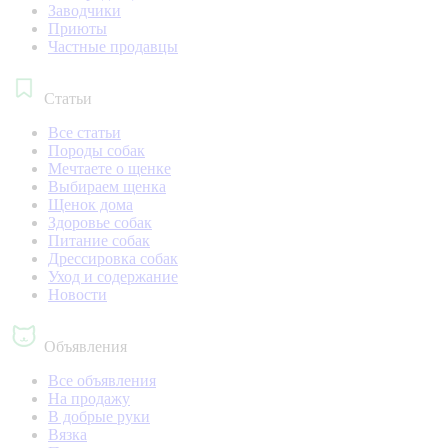
Заводчики
Приюты
Частные продавцы
Статьи
Все статьи
Породы собак
Мечтаете о щенке
Выбираем щенка
Щенок дома
Здоровье собак
Питание собак
Дрессировка собак
Уход и содержание
Новости
Объявления
Все объявления
На продажу
В добрые руки
Вязка