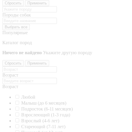
Сбросить
Применить
Породы собак
Выбрать все
Популярные
Каталог пород
Ничего не найдено
Укажите другую породу
Сбросить
Применить
Возраст
Возраст
Любой
Малыш (до 6 месяцев)
Подросток (6-11 месяцев)
Взрослеющий (1-3 года)
Взрослый (4-6 лет)
Стареющий (7-11 лет)