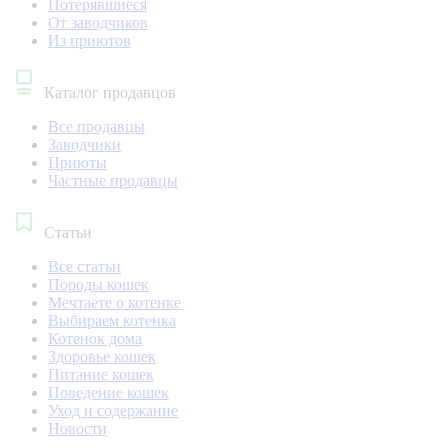
Потерявшиеся
От заводчиков
Из приютов
Каталог продавцов
Все продавцы
Заводчики
Приюты
Частные продавцы
Статьи
Все статьи
Породы кошек
Мечтаете о котенке
Выбираем котенка
Котенок дома
Здоровье кошек
Питание кошек
Поведение кошек
Уход и содержание
Новости