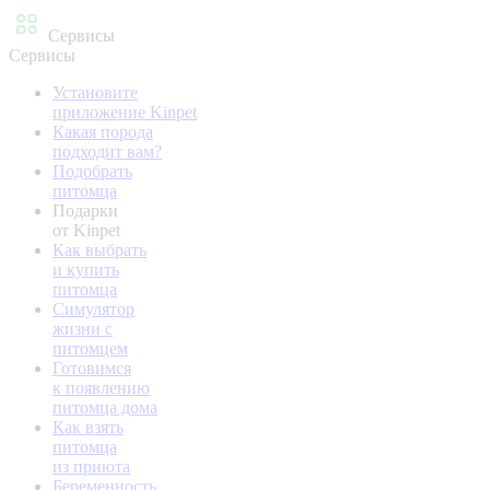
Сервисы
Сервисы
Установите
приложение Kinpet
Какая порода
подходит вам?
Подобрать
питомца
Подарки
от Kinpet
Как выбрать
и купить
питомца
Симулятор
жизни с
питомцем
Готовимся
к появлению
питомца дома
Как взять
питомца
из приюта
Беременность