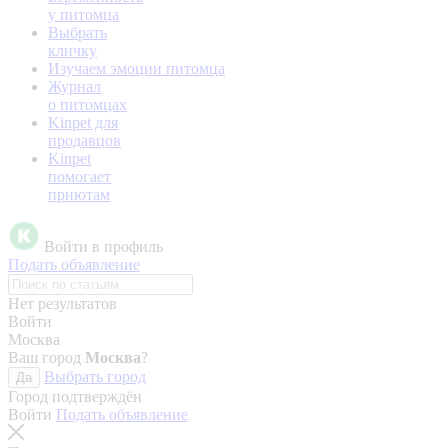
у питомца
Выбрать
кличку
Изучаем эмоции питомца
Журнал
о питомцах
Kinpet для
продавцов
Kinpet
помогает
приютам
Войти в профиль
Подать объявление
Нет результатов
Войти
Москва
Ваш город
Москва
?
Выбрать город
Да
Город подтверждён
Войти
Подать объявление