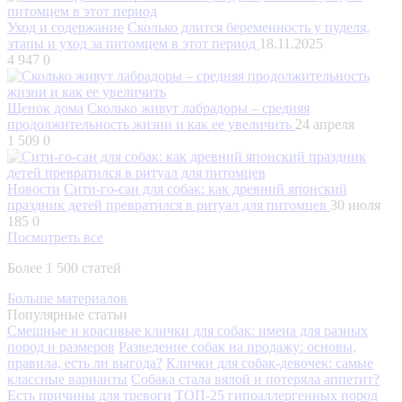
Уход и содержание
Сколько длится беременность у пуделя,
этапы и уход за питомцем в этот период
18.11.2025
4 947
0
Щенок дома
Сколько живут лабрадоры – средняя
продолжительность жизни и как ее увеличить
24 апреля
1 509
0
Новости
Сити-го-сан для собак: как древний японский
праздник детей превратился в ритуал для питомцев
30 июля
185
0
Посмотреть все
Более 1 500 статей
Больше материалов
Популярные статьи
Смешные и красивые клички для собак: имена для разных
пород и размеров
Разведение собак на продажу: основы,
правила, есть ли выгода?
Клички для собак-девочек: самые
классные варианты
Собака стала вялой и потеряла аппетит?
Есть причины для тревоги
ТОП-25 гипоаллергенных пород