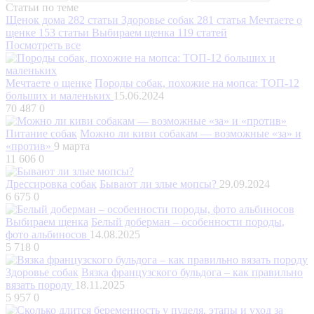
Статьи по теме
Щенок дома
282 статьи
Здоровье собак
281 статья
Мечтаете о
щенке
153 статьи
Выбираем щенка
119 статей
Посмотреть все
Мечтаете о щенке
Породы собак, похожие на мопса: ТОП-12
больших и маленьких
15.06.2024
70 487
0
Питание собак
Можно ли киви собакам — возможные «за» и
«против»
9 марта
11 606
0
Дрессировка собак
Бывают ли злые мопсы?
29.09.2024
6 675
0
Выбираем щенка
Белый доберман – особенности породы,
фото альбиносов
14.08.2025
5 718
0
Здоровье собак
Вязка французского бульдога – как правильно
вязать породу
18.11.2025
5 957
0