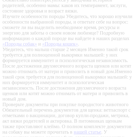
родителей, особенно мамы: каков их темперамент, заслуги,
состояние здоровья и возраст вязки.
Изучите особенности породы
Убедитесь, что хорошо изучили
особенности выбранной породы, и ответьте себе на вопрос:
сможете ли вы выделить необходимое время, ресурсы и
энергию для заботы о своем новом любимце? Подробную
информацию о каждой породе вы найдете в наших разделах
«Породы собак»
и
«Породы кошек»
.
Убедитесь, что малыш старше 2 месяцев
Именно такой срок
требуется для полноценной выкормки малышей: у них
формируется иммунитет и психологическая независимость.
После достижения двухмесячного возраста щенков или котят
можно отнимать от матери и привозить в новый дом.Именно
такой срок требуется для полноценной выкормки малышей: у
них формируется иммунитет и психологическая
независимость. После достижения двухмесячного возраста
щенков или котят можно отнимать от матери и привозить в
новый дом.
Проверьте документы при покупке породистого животного
Обязательный перечень документов для щенка: ветпаспорт с
отметками о вакцинации, договор купли-продажи, метрика,
акт вязки родителей и актировка. В питомниках щенкам
также проставляют клеймо. О полном комплекте документов
на собаку вы можете прочитать в
нашей статье
.
У