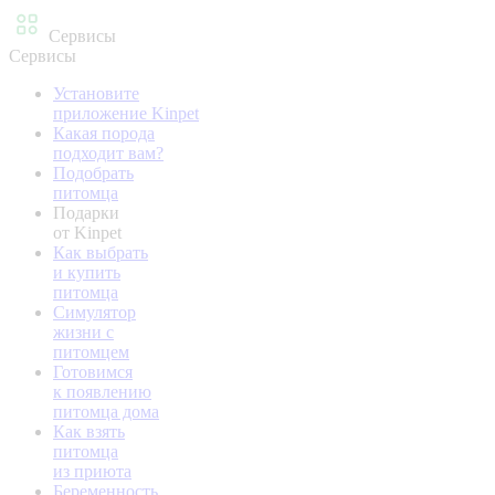
Сервисы
Сервисы
Установите
приложение Kinpet
Какая порода
подходит вам?
Подобрать
питомца
Подарки
от Kinpet
Как выбрать
и купить
питомца
Симулятор
жизни с
питомцем
Готовимся
к появлению
питомца дома
Как взять
питомца
из приюта
Беременность