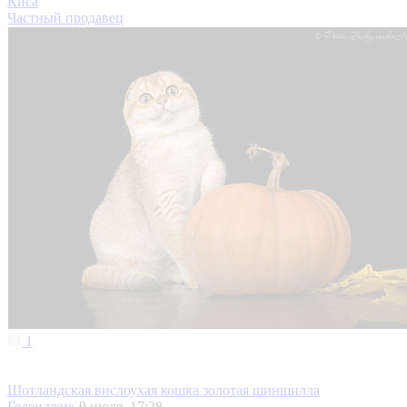
Киса
Частный продавец
1
Шотландская вислоухая кошка золотая шиншилла
Геленджик
9 июля, 17:28