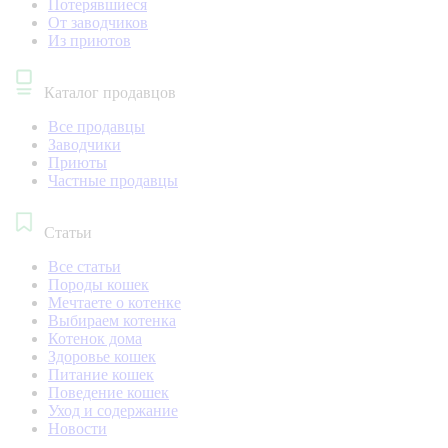
Потерявшиеся
От заводчиков
Из приютов
Каталог продавцов
Все продавцы
Заводчики
Приюты
Частные продавцы
Статьи
Все статьи
Породы кошек
Мечтаете о котенке
Выбираем котенка
Котенок дома
Здоровье кошек
Питание кошек
Поведение кошек
Уход и содержание
Новости