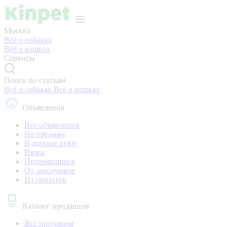
Москва
Всё о собаках
Всё о кошках
Сервисы
Поиск по статьям
Всё о собаках
Всё о кошках
Объявления
Все объявления
На продажу
В добрые руки
Вязка
Потерявшиеся
От заводчиков
Из приютов
Каталог продавцов
Все продавцы