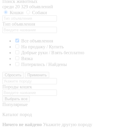
Поиск животных
среди 20 329 объявлений
Кошки
Собаки
Тип объявления
Все объявления
На продажу / Купить
Добрые руки / Взять бесплатно
Вязка
Потерялись / Найдены
Сбросить
Применить
Породы кошек
Выбрать все
Популярные
Каталог пород
Ничего не найдено
Укажите другую породу