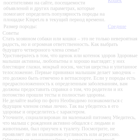
Кошек
посетителями на сайте, посещаемости
объявлений и других параметрах, которые
помогают определить популярность породы на
площадке Kinpet.ru в текущий период времени.
Размер породы:
Средние
Советы
Стать хозяином собаки или кошки – это не только невероятная
радость, но и огромная ответственность. Как выбрать
будущего четвероного члена семьи?
Удостоверьтесь в том, что щенок или котенок здоров
Здоровые
малыши активны, любопытны и хорошо выглядят: у них
блестящие глазки, мокрый носик, чистая шерстка и упитанное
телосложение. Первые прививки малышам делает заводчик –
это должно быть отмечено в ветпаспорте. Если у породы есть
предрасположенность к определенным заболеваниям, вам
должны предоставить справки о том, что родители и их
потомство прошли тесты и полностью здоровы.
Не делайте выбор по фото
Необходимо познакомиться с
будущим членом семьи лично. Так вы убедитесь в его
здоровье и определитесь с характером.
Уточните, социализирован ли маленький питомец
Убедитесь,
что малыш с рождения активно общался с людьми и
животными, был приучен к туалету. Посмотрите, не
проявляет ли он излишнюю пугливость или агрессию.
Обязательно поинтересуйтесь у заводчика историей