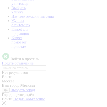
у питомца
Выбрать
кличку
Изучаем эмоции питомца
Журнал
о питомцах
Kinpet для
продавцов
Kinpet
помогает
приютам
Войти в профиль
Подать объявление
Нет результатов
Войти
Москва
Ваш город
Москва
?
Выбрать город
Да
Город подтверждён
Войти
Подать объявление