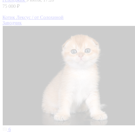
75 000 ₽
Котик Лексус / от Солохиной
Заводчик
6