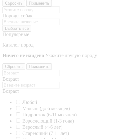
Сбросить
Применить
Породы собак
Выбрать все
Популярные
Каталог пород
Ничего не найдено
Укажите другую породу
Сбросить
Применить
Возраст
Возраст
Любой
Малыш (до 6 месяцев)
Подросток (6-11 месяцев)
Взрослеющий (1-3 года)
Взрослый (4-6 лет)
Стареющий (7-11 лет)