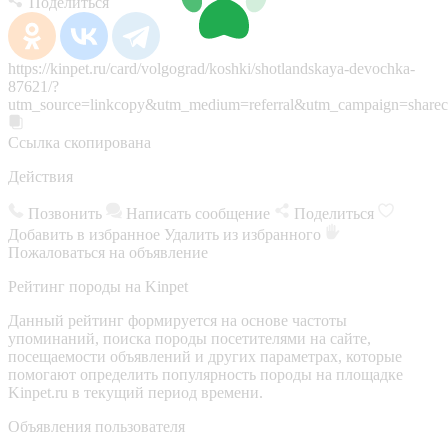
Поделиться
https://kinpet.ru/card/volgograd/koshki/shotlandskaya-devochka-
87621/?
utm_source=linkcopy&utm_medium=referral&utm_campaign=sharec
Ссылка скопирована
Действия
Позвонить
Написать сообщение
Поделиться
Добавить в избранное
Удалить из избранного
Пожаловаться на объявление
Рейтинг породы на Kinpet
Данный рейтинг формируется на основе частоты
упоминаний, поиска породы посетителями на сайте,
посещаемости объявлений и других параметрах, которые
помогают определить популярность породы на площадке
Kinpet.ru в текущий период времени.
Объявления пользователя