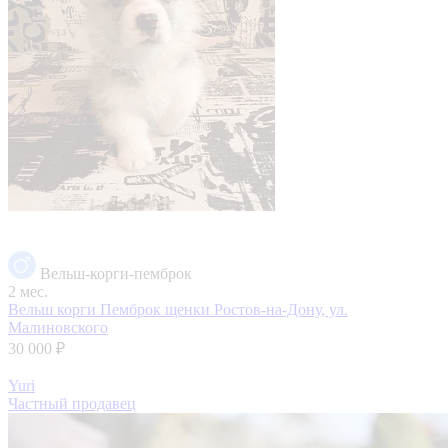
Вельш-корги-пемброк
2 мес.
Вельш корги Пемброк щенки
Ростов-на-Дону, ул.
Малиновского
30 000 ₽
Yuri
Частный продавец