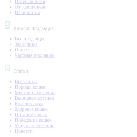
Потерявшиеся
От заводчиков
Из приютов
Каталог продавцов
Все продавцы
Заводчики
Приюты
Частные продавцы
Статьи
Все статьи
Породы кошек
Мечтаете о котенке
Выбираем котенка
Котенок дома
Здоровье кошек
Питание кошек
Поведение кошек
Уход и содержание
Новости