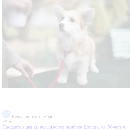
Вельш-корги-пемброк
~7 мес.
Продаются щенки вельш корги пемброк
Донецк, ул. 50-летия