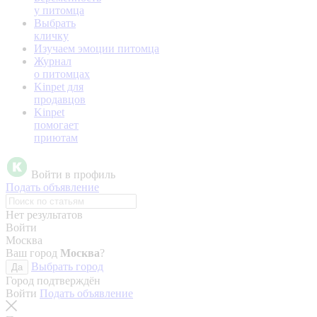
у питомца
Выбрать
кличку
Изучаем эмоции питомца
Журнал
о питомцах
Kinpet для
продавцов
Kinpet
помогает
приютам
Войти в профиль
Подать объявление
Нет результатов
Войти
Москва
Ваш город
Москва
?
Выбрать город
Да
Город подтверждён
Войти
Подать объявление