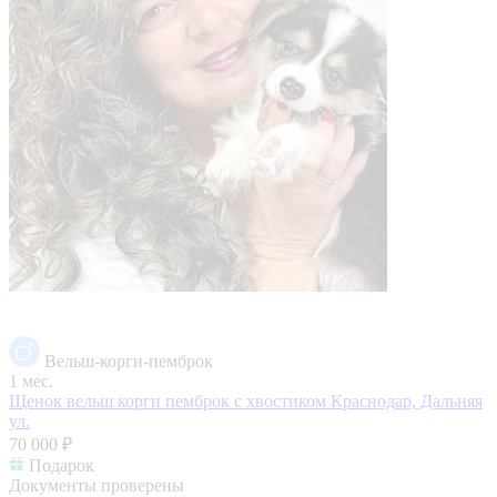
Вельш-корги-пемброк
1 мес.
Щенок вельш корги пемброк с хвостиком
Краснодар, Дальняя
ул.
70 000 ₽
Подарок
Документы проверены