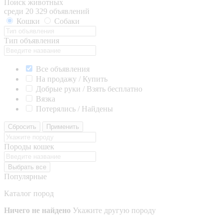
Поиск животных
среди 20 329 объявлений
Кошки
Собаки
Тип объявления
Все объявления
На продажу / Купить
Добрые руки / Взять бесплатно
Вязка
Потерялись / Найдены
Сбросить
Применить
Породы кошек
Выбрать все
Популярные
Каталог пород
Ничего не найдено
Укажите другую породу