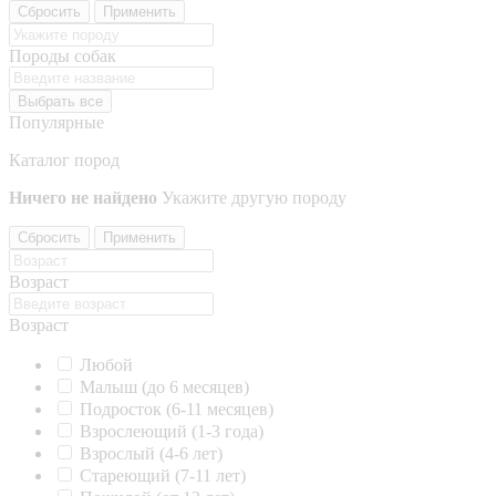
Сбросить
Применить
Породы собак
Выбрать все
Популярные
Каталог пород
Ничего не найдено
Укажите другую породу
Сбросить
Применить
Возраст
Возраст
Любой
Малыш (до 6 месяцев)
Подросток (6-11 месяцев)
Взрослеющий (1-3 года)
Взрослый (4-6 лет)
Стареющий (7-11 лет)