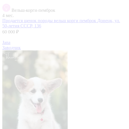
Вельш-корги-пемброк
4 мес.
Продается щенок породы вельш корги пемброк
Донецк, ул.
50-летия СССР, 136
60 000 ₽
Jana
Заводчик