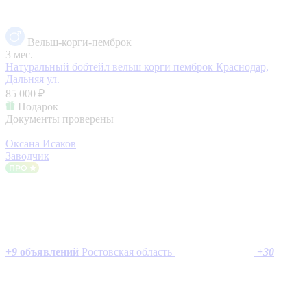
Вельш-корги-пемброк
3 мес.
Натуральный бобтейл вельш корги пемброк
Краснодар,
Дальняя ул.
85 000 ₽
Подарок
Документы проверены
Оксана Исаков
Заводчик
+
9
объявлений
Ростовская область
+
30