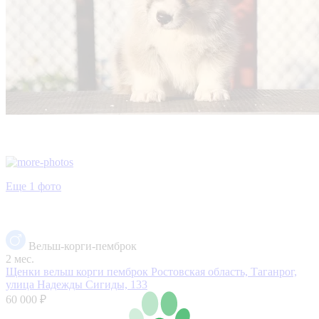
Еще 1 фото
Вельш-корги-пемброк
2 мес.
Щенки вельш корги пемброк
Ростовская область, Таганрог,
улица Надежды Сигиды, 133
60 000 ₽