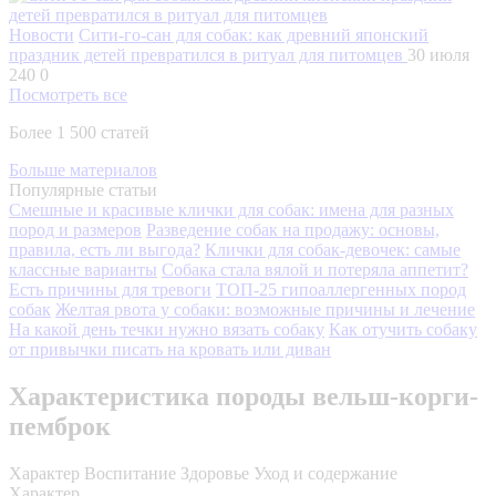
Новости
Сити-го-сан для собак: как древний японский
праздник детей превратился в ритуал для питомцев
30 июля
240
0
Посмотреть все
Более 1 500 статей
Больше материалов
Популярные статьи
Смешные и красивые клички для собак: имена для разных
пород и размеров
Разведение собак на продажу: основы,
правила, есть ли выгода?
Клички для собак-девочек: самые
классные варианты
Собака стала вялой и потеряла аппетит?
Есть причины для тревоги
ТОП-25 гипоаллергенных пород
собак
Желтая рвота у собаки: возможные причины и лечение
На какой день течки нужно вязать собаку
Как отучить собаку
от привычки писать на кровать или диван
Характеристика породы вельш-корги-
пемброк
Характер
Воспитание
Здоровье
Уход и содержание
Характер