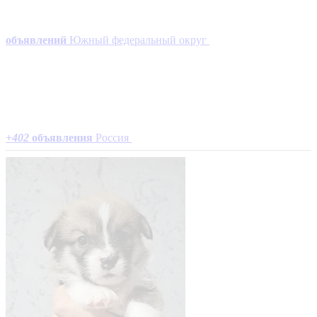
объявлений
Южный федеральный округ
+
402
объявления
Россия