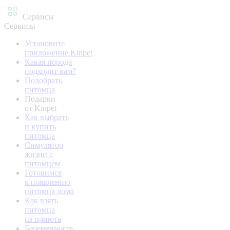
Сервисы
Сервисы
Установите
приложение Kinpet
Какая порода
подходит вам?
Подобрать
питомца
Подарки
от Kinpet
Как выбрать
и купить
питомца
Симулятор
жизни с
питомцем
Готовимся
к появлению
питомца дома
Как взять
питомца
из приюта
Беременность