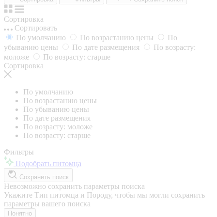
Сортировка
Сортировать
По умолчанию
По возрастанию цены
По
убыванию цены
По дате размещения
По возрасту:
моложе
По возрасту: старше
Сортировка
По умолчанию
По возрастанию цены
По убыванию цены
По дате размещения
По возрасту: моложе
По возрасту: старше
Фильтры
Подобрать питомца
Сохранить поиск
Невозможно сохранить параметры поиска
Укажите Тип питомца и Породу, чтобы мы могли сохранить
параметры вашего поиска
Понятно