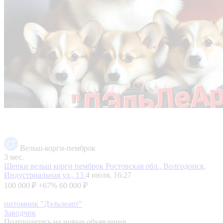
Вельш-корги-пемброк
3 мес.
Щенки вельш корги пемброк
Ростовская обл., Волгодонск,
Индустриальная ул., 13
4 июля, 16:27
100 000 ₽
+67%
60 000 ₽
питомник "Дэльлеарт"
Заводчик
Подпишитесь на новые объявления