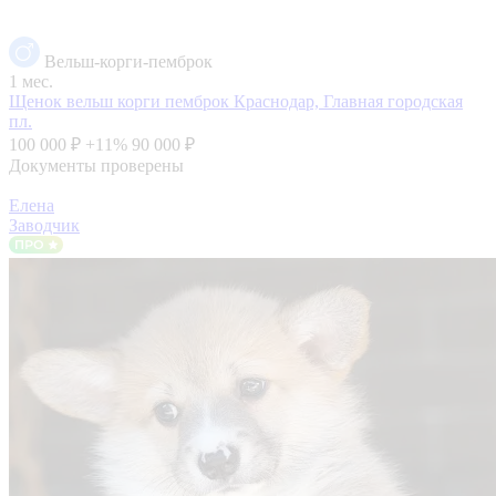
Вельш-корги-пемброк
1 мес.
Щенок вельш корги пемброк
Краснодар, Главная городская
пл.
100 000 ₽
+11%
90 000 ₽
Документы проверены
Елена
Заводчик