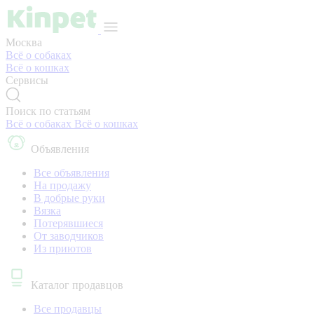
Москва
Всё о собаках
Всё о кошках
Сервисы
Поиск по статьям
Всё о собаках
Всё о кошках
Объявления
Все объявления
На продажу
В добрые руки
Вязка
Потерявшиеся
От заводчиков
Из приютов
Каталог продавцов
Все продавцы