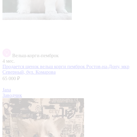
Вельш-корги-пемброк
4 мес.
Продается щенок вельш корги пемброк
Ростов-на-Дону, мкр
Северный, бул. Комарова
65 000 ₽
Jana
Заводчик