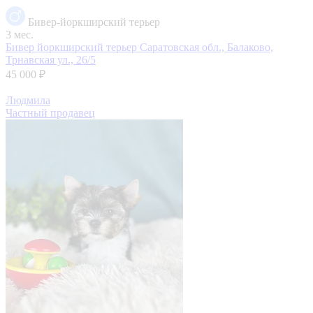
Бивер-йоркширский терьер
3 мес.
Бивер йоркширский терьер
Саратовская обл., Балаково,
Трнавская ул., 26/5
45 000 ₽
Людмила
Частный продавец