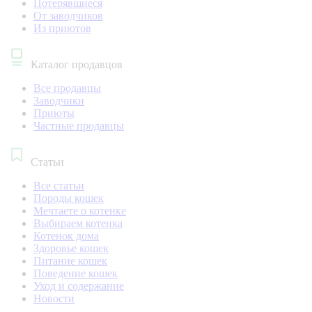
Потерявшиеся
От заводчиков
Из приютов
Каталог продавцов
Все продавцы
Заводчики
Приюты
Частные продавцы
Статьи
Все статьи
Породы кошек
Мечтаете о котенке
Выбираем котенка
Котенок дома
Здоровье кошек
Питание кошек
Поведение кошек
Уход и содержание
Новости