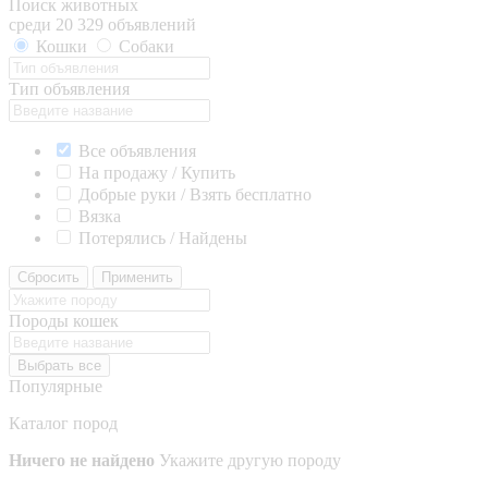
Поиск животных
среди 20 329 объявлений
Кошки
Собаки
Тип объявления
Все объявления
На продажу / Купить
Добрые руки / Взять бесплатно
Вязка
Потерялись / Найдены
Сбросить
Применить
Породы кошек
Выбрать все
Популярные
Каталог пород
Ничего не найдено
Укажите другую породу