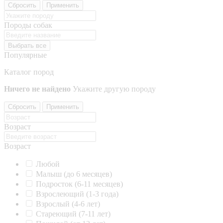
Сбросить
Применить
Породы собак
Выбрать все
Популярные
Каталог пород
Ничего не найдено
Укажите другую породу
Сбросить
Применить
Возраст
Возраст
Любой
Малыш (до 6 месяцев)
Подросток (6-11 месяцев)
Взрослеющий (1-3 года)
Взрослый (4-6 лет)
Стареющий (7-11 лет)