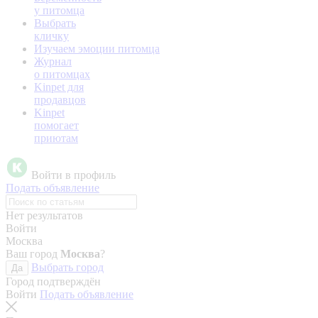
у питомца
Выбрать
кличку
Изучаем эмоции питомца
Журнал
о питомцах
Kinpet для
продавцов
Kinpet
помогает
приютам
Войти в профиль
Подать объявление
Нет результатов
Войти
Москва
Ваш город
Москва
?
Выбрать город
Да
Город подтверждён
Войти
Подать объявление