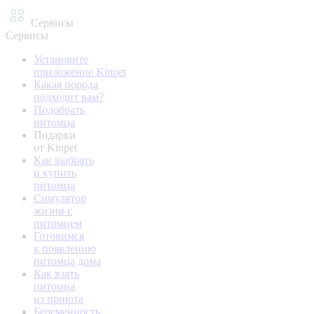
Сервисы
Сервисы
Установите
приложение Kinpet
Какая порода
подходит вам?
Подобрать
питомца
Подарки
от Kinpet
Как выбрать
и купить
питомца
Симулятор
жизни с
питомцем
Готовимся
к появлению
питомца дома
Как взять
питомца
из приюта
Беременность