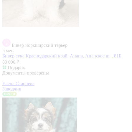
Бивер-йоркширский терьер
5 мес.
Бивер сука
Краснодарский край, Анапа, Анапское ш. , 81Б
80 000 ₽
Подарок
Документы проверены
Елена Старцева
Заводчик