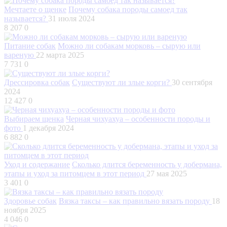
Мечтаете о щенке
Почему собака породы самоед так
называется?
31 июля 2024
8 207
0
Питание собак
Можно ли собакам морковь – сырую или
вареную
22 марта 2025
7 731
0
Дрессировка собак
Существуют ли злые корги?
30 сентября
2024
12 427
0
Выбираем щенка
Черная чихуахуа – особенности породы и
фото
1 декабря 2024
6 882
0
Уход и содержание
Сколько длится беременность у добермана,
этапы и уход за питомцем в этот период
27 мая 2025
3 401
0
Здоровье собак
Вязка таксы – как правильно вязать породу
18
ноября 2025
4 046
0