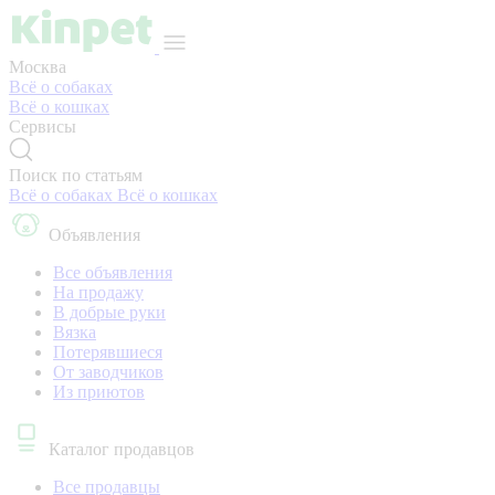
Москва
Всё о собаках
Всё о кошках
Сервисы
Поиск по статьям
Всё о собаках
Всё о кошках
Объявления
Все объявления
На продажу
В добрые руки
Вязка
Потерявшиеся
От заводчиков
Из приютов
Каталог продавцов
Все продавцы