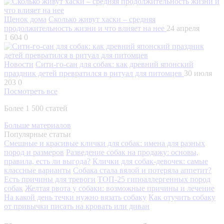
Щенок дома
Сколько живут хаски – средняя
продолжительность жизни и что влияет на нее
24 апреля
1 604
0
Новости
Сити-го-сан для собак: как древний японский
праздник детей превратился в ритуал для питомцев
30 июля
203
0
Посмотреть все
Более 1 500 статей
Больше материалов
Популярные статьи
Смешные и красивые клички для собак: имена для разных
пород и размеров
Разведение собак на продажу: основы,
правила, есть ли выгода?
Клички для собак-девочек: самые
классные варианты
Собака стала вялой и потеряла аппетит?
Есть причины для тревоги
ТОП-25 гипоаллергенных пород
собак
Желтая рвота у собаки: возможные причины и лечение
На какой день течки нужно вязать собаку
Как отучить собаку
от привычки писать на кровать или диван