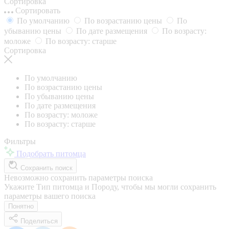
Сортировка
Сортировать
По умолчанию
По возрастанию цены
По
убыванию цены
По дате размещения
По возрасту:
моложе
По возрасту: старше
Сортировка
По умолчанию
По возрастанию цены
По убыванию цены
По дате размещения
По возрасту: моложе
По возрасту: старше
Фильтры
Подобрать питомца
Сохранить поиск
Невозможно сохранить параметры поиска
Укажите Тип питомца и Породу, чтобы мы могли сохранить
параметры вашего поиска
Понятно
Поделиться