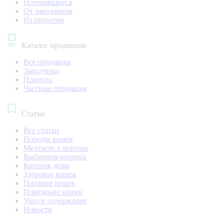
Потерявшиеся
От заводчиков
Из приютов
Каталог продавцов
Все продавцы
Заводчики
Приюты
Частные продавцы
Статьи
Все статьи
Породы кошек
Мечтаете о котенке
Выбираем котенка
Котенок дома
Здоровье кошек
Питание кошек
Поведение кошек
Уход и содержание
Новости