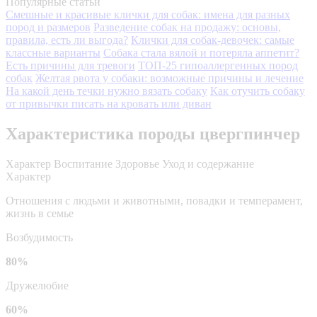
Популярные статьи
Смешные и красивые клички для собак: имена для разных
пород и размеров
Разведение собак на продажу: основы,
правила, есть ли выгода?
Клички для собак-девочек: самые
классные варианты
Собака стала вялой и потеряла аппетит?
Есть причины для тревоги
ТОП-25 гипоаллергенных пород
собак
Желтая рвота у собаки: возможные причины и лечение
На какой день течки нужно вязать собаку
Как отучить собаку
от привычки писать на кровать или диван
Характеристика породы цвергпинчер
Характер
Воспитание
Здоровье
Уход и содержание
Характер
Отношения с людьми и животными, повадки и темперамент,
жизнь в семье
Возбудимость
80%
Дружелюбие
60%