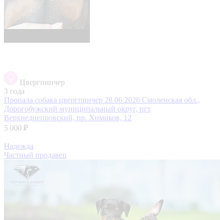
Цвергпинчер
3 года
Пропала собака цвергпинчер 28.06.2026
Смоленская обл.,
Дорогобужский муниципальный округ, пгт
Верхнеднепровский, пр. Химиков, 12
5 000 ₽
Надежда
Частный продавец