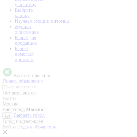
у питомца
Выбрать
кличку
Изучаем эмоции питомца
Журнал
о питомцах
Kinpet для
продавцов
Kinpet
помогает
приютам
Войти в профиль
Подать объявление
Нет результатов
Войти
Москва
Ваш город
Москва
?
Выбрать город
Да
Город подтверждён
Войти
Подать объявление