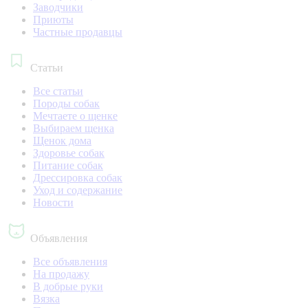
Заводчики
Приюты
Частные продавцы
Статьи
Все статьи
Породы собак
Мечтаете о щенке
Выбираем щенка
Щенок дома
Здоровье собак
Питание собак
Дрессировка собак
Уход и содержание
Новости
Объявления
Все объявления
На продажу
В добрые руки
Вязка