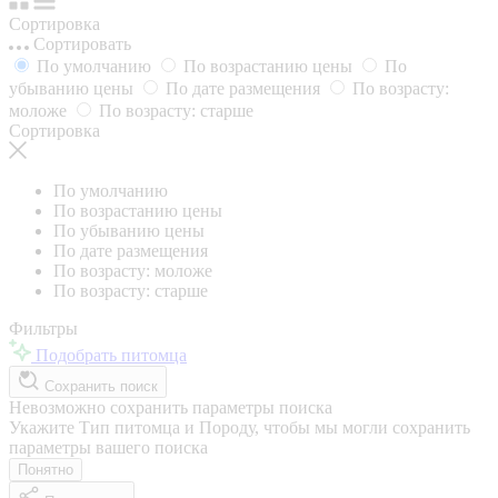
Сортировка
Сортировать
По умолчанию
По возрастанию цены
По
убыванию цены
По дате размещения
По возрасту:
моложе
По возрасту: старше
Сортировка
По умолчанию
По возрастанию цены
По убыванию цены
По дате размещения
По возрасту: моложе
По возрасту: старше
Фильтры
Подобрать питомца
Сохранить поиск
Невозможно сохранить параметры поиска
Укажите Тип питомца и Породу, чтобы мы могли сохранить
параметры вашего поиска
Понятно