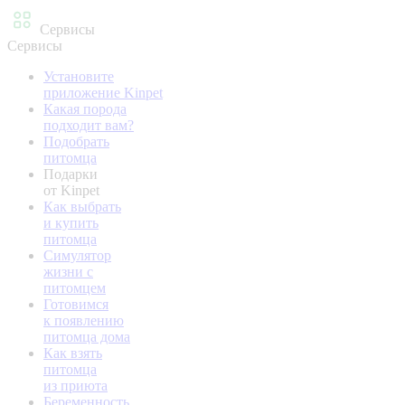
Сервисы
Сервисы
Установите
приложение Kinpet
Какая порода
подходит вам?
Подобрать
питомца
Подарки
от Kinpet
Как выбрать
и купить
питомца
Симулятор
жизни с
питомцем
Готовимся
к появлению
питомца дома
Как взять
питомца
из приюта
Беременность