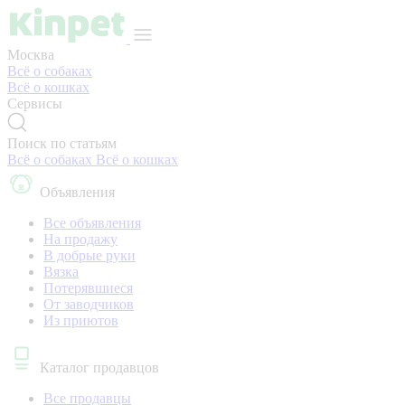
Москва
Всё о собаках
Всё о кошках
Сервисы
Поиск по статьям
Всё о собаках
Всё о кошках
Объявления
Все объявления
На продажу
В добрые руки
Вязка
Потерявшиеся
От заводчиков
Из приютов
Каталог продавцов
Все продавцы