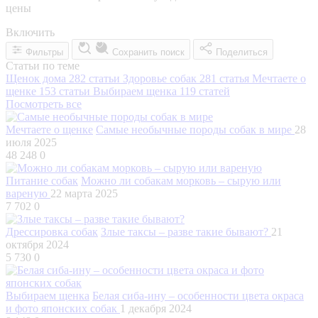
цены
Включить
Фильтры
Сохранить поиск
Поделиться
Статьи по теме
Щенок дома
282 статьи
Здоровье собак
281 статья
Мечтаете о
щенке
153 статьи
Выбираем щенка
119 статей
Посмотреть все
Мечтаете о щенке
Самые необычные породы собак в мире
28
июля 2025
48 248
0
Питание собак
Можно ли собакам морковь – сырую или
вареную
22 марта 2025
7 702
0
Дрессировка собак
Злые таксы – разве такие бывают?
21
октября 2024
5 730
0
Выбираем щенка
Белая сиба-ину – особенности цвета окраса
и фото японских собак
1 декабря 2024