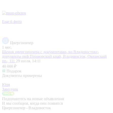
Еще 6 фото
Цвергпинчер
1 мес.
Щенок цвергпинчера с документами- во Владивостоке-
дорументы ркф
Приморский край, Владивосток, Океанский
пр., 111
29 июля, 14:11
40 000 ₽
Подарок
Документы проверены
Юля
Заводчик
Подпишитесь на новые объявления
И мы сообщим, когда они появятся
Цвергпинчер - Владивосток