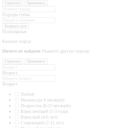
Сбросить
Применить
Породы собак
Выбрать все
Популярные
Каталог пород
Ничего не найдено
Укажите другую породу
Сбросить
Применить
Возраст
Возраст
Любой
Малыш (до 6 месяцев)
Подросток (6-11 месяцев)
Взрослеющий (1-3 года)
Взрослый (4-6 лет)
Стареющий (7-11 лет)