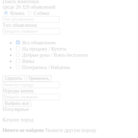
Поиск животных
среди 20 329 объявлений
Кошки
Собаки
Тип объявления
Все объявления
На продажу / Купить
Добрые руки / Взять бесплатно
Вязка
Потерялись / Найдены
Сбросить
Применить
Породы кошек
Выбрать все
Популярные
Каталог пород
Ничего не найдено
Укажите другую породу