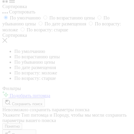
Сортировка
Сортировать
По умолчанию
По возрастанию цены
По
убыванию цены
По дате размещения
По возрасту:
моложе
По возрасту: старше
Сортировка
По умолчанию
По возрастанию цены
По убыванию цены
По дате размещения
По возрасту: моложе
По возрасту: старше
Фильтры
Подобрать питомца
Сохранить поиск
Невозможно сохранить параметры поиска
Укажите Тип питомца и Породу, чтобы мы могли сохранить
параметры вашего поиска
Понятно