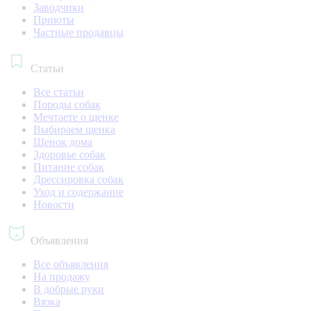
Заводчики
Приюты
Частные продавцы
Статьи
Все статьи
Породы собак
Мечтаете о щенке
Выбираем щенка
Щенок дома
Здоровье собак
Питание собак
Дрессировка собак
Уход и содержание
Новости
Объявления
Все объявления
На продажу
В добрые руки
Вязка