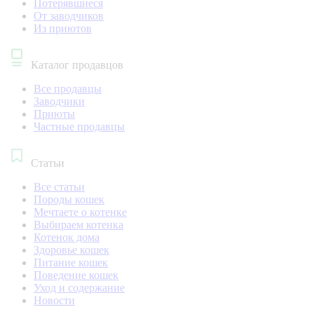
Потерявшиеся
От заводчиков
Из приютов
Каталог продавцов
Все продавцы
Заводчики
Приюты
Частные продавцы
Статьи
Все статьи
Породы кошек
Мечтаете о котенке
Выбираем котенка
Котенок дома
Здоровье кошек
Питание кошек
Поведение кошек
Уход и содержание
Новости