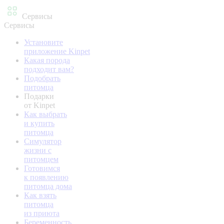
Сервисы
Сервисы
Установите
приложение Kinpet
Какая порода
подходит вам?
Подобрать
питомца
Подарки
от Kinpet
Как выбрать
и купить
питомца
Симулятор
жизни с
питомцем
Готовимся
к появлению
питомца дома
Как взять
питомца
из приюта
Беременность