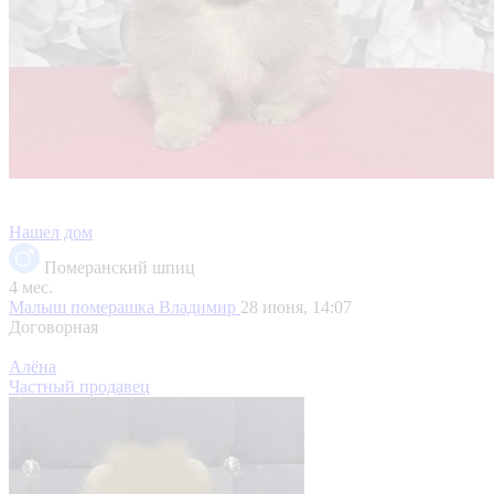
Нашел дом
Померанский шпиц
4 мес.
Малыш померашка
Владимир
28 июня, 14:07
Договорная
Алёна
Частный продавец