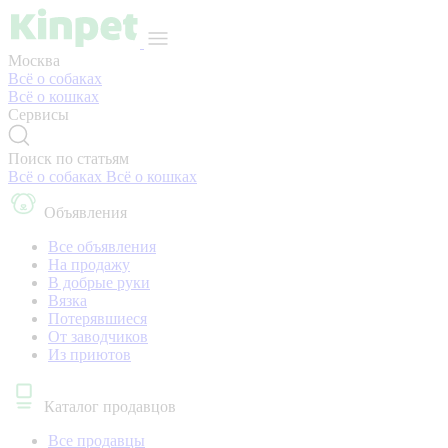
Москва
Всё о собаках
Всё о кошках
Сервисы
Поиск по статьям
Всё о собаках
Всё о кошках
Объявления
Все объявления
На продажу
В добрые руки
Вязка
Потерявшиеся
От заводчиков
Из приютов
Каталог продавцов
Все продавцы