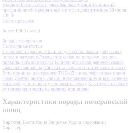
Новости
Сити-го-сан для собак: как древний японский
праздник детей превратился в ритуал для питомцев
30 июля
235
0
Посмотреть все
Более 1 500 статей
Больше материалов
Популярные статьи
Смешные и красивые клички для собак: имена для разных
пород и размеров
Разведение собак на продажу: основы,
правила, есть ли выгода?
Клички для собак-девочек: самые
классные варианты
Собака стала вялой и потеряла аппетит?
Есть причины для тревоги
ТОП-25 гипоаллергенных пород
собак
Желтая рвота у собаки: возможные причины и лечение
На какой день течки нужно вязать собаку
Как отучить собаку
от привычки писать на кровать или диван
Характеристики породы померанский
шпиц
Характер
Воспитание
Здоровье
Уход и содержание
Характер