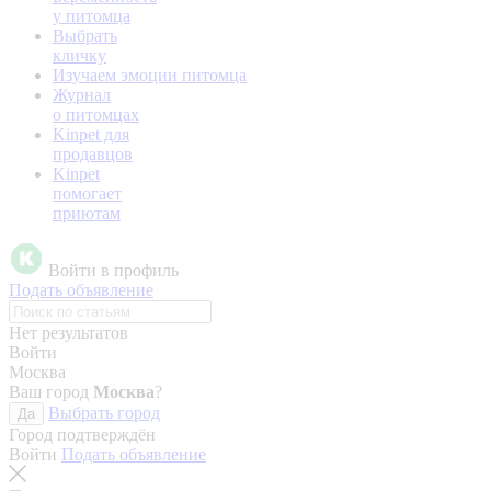
у питомца
Выбрать
кличку
Изучаем эмоции питомца
Журнал
о питомцах
Kinpet для
продавцов
Kinpet
помогает
приютам
Войти в профиль
Подать объявление
Нет результатов
Войти
Москва
Ваш город
Москва
?
Выбрать город
Да
Город подтверждён
Войти
Подать объявление