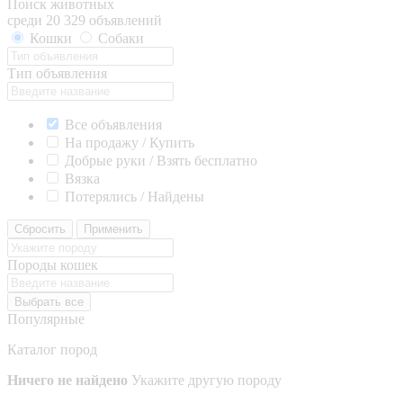
Поиск животных
среди 20 329 объявлений
Кошки
Собаки
Тип объявления
Все объявления
На продажу / Купить
Добрые руки / Взять бесплатно
Вязка
Потерялись / Найдены
Сбросить
Применить
Породы кошек
Выбрать все
Популярные
Каталог пород
Ничего не найдено
Укажите другую породу