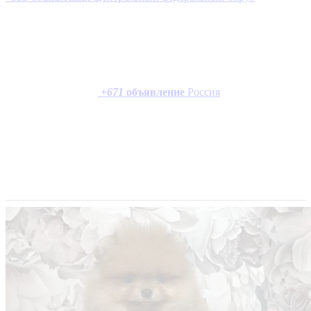
+
671
объявление
Россия