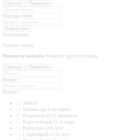
Сбросить
Применить
Породы собак
Выбрать все
Популярные
Каталог пород
Ничего не найдено
Укажите другую породу
Сбросить
Применить
Возраст
Возраст
Любой
Малыш (до 6 месяцев)
Подросток (6-11 месяцев)
Взрослеющий (1-3 года)
Взрослый (4-6 лет)
Стареющий (7-11 лет)