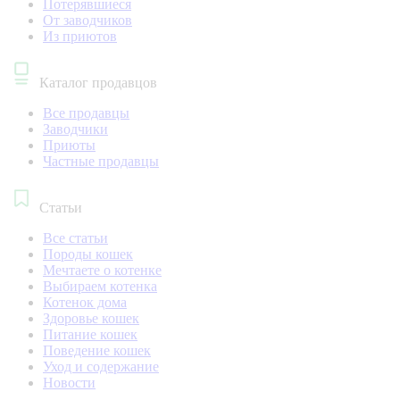
Потерявшиеся
От заводчиков
Из приютов
Каталог продавцов
Все продавцы
Заводчики
Приюты
Частные продавцы
Статьи
Все статьи
Породы кошек
Мечтаете о котенке
Выбираем котенка
Котенок дома
Здоровье кошек
Питание кошек
Поведение кошек
Уход и содержание
Новости