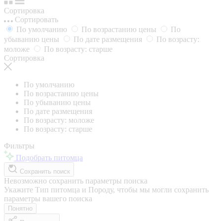
Сортировка
Сортировать
По умолчанию
По возрастанию цены
По
убыванию цены
По дате размещения
По возрасту:
моложе
По возрасту: старше
Сортировка
По умолчанию
По возрастанию цены
По убыванию цены
По дате размещения
По возрасту: моложе
По возрасту: старше
Фильтры
Подобрать питомца
Сохранить поиск
Невозможно сохранить параметры поиска
Укажите Тип питомца и Породу, чтобы мы могли сохранить
параметры вашего поиска
Понятно