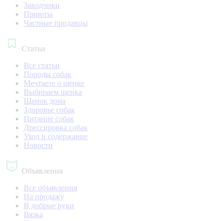
Заводчики
Приюты
Частные продавцы
Статьи
Все статьи
Породы собак
Мечтаете о щенке
Выбираем щенка
Щенок дома
Здоровье собак
Питание собак
Дрессировка собак
Уход и содержание
Новости
Объявления
Все объявления
На продажу
В добрые руки
Вязка