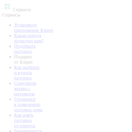
Сервисы
Сервисы
Установите
приложение Kinpet
Какая порода
подходит вам?
Подобрать
питомца
Подарки
от Kinpet
Как выбрать
и купить
питомца
Симулятор
жизни с
питомцем
Готовимся
к появлению
питомца дома
Как взять
питомца
из приюта
Беременность