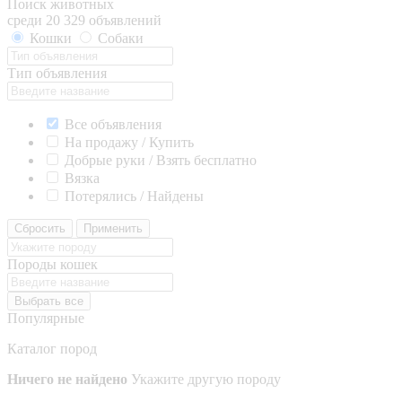
Поиск животных
среди 20 329 объявлений
Кошки
Собаки
Тип объявления
Все объявления
На продажу / Купить
Добрые руки / Взять бесплатно
Вязка
Потерялись / Найдены
Сбросить
Применить
Породы кошек
Выбрать все
Популярные
Каталог пород
Ничего не найдено
Укажите другую породу