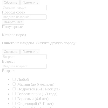
Сбросить
Применить
Породы собак
Выбрать все
Популярные
Каталог пород
Ничего не найдено
Укажите другую породу
Сбросить
Применить
Возраст
Возраст
Любой
Малыш (до 6 месяцев)
Подросток (6-11 месяцев)
Взрослеющий (1-3 года)
Взрослый (4-6 лет)
Стареющий (7-11 лет)