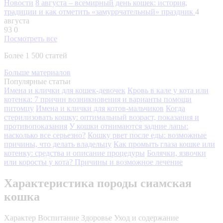
Новости
8 августа – всемирный день кошек: история,
традиции и как отметить «замуррчательный» праздник
4
августа
93
0
Посмотреть все
Более 1 500 статей
Больше материалов
Популярные статьи
Имена и клички для кошек-девочек
Кровь в кале у кота или
котенка: 7 причин возникновения и варианты помощи
питомцу
Имена и клички для котов-мальчиков
Когда
стерилизовать кошку: оптимальный возраст, показания и
противопоказания
У кошки отнимаются задние лапы:
насколько все серьезно?
Кошку рвет после еды: возможные
причины, что делать владельцу
Как промыть глаза кошке или
котенку: средства и описание процедуры
Болячки, язвочки
или коросты у кота? Причины и возможное лечение
Характеристика породы сиамская
кошка
Характер
Воспитание
Здоровье
Уход и содержание