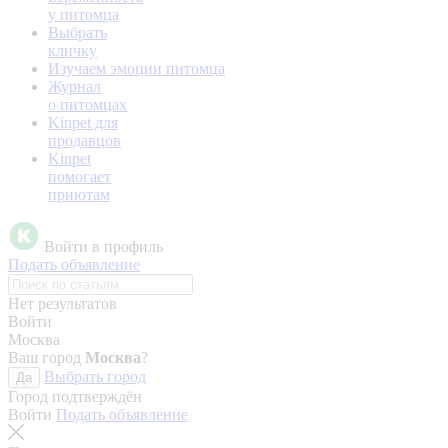
у питомца
Выбрать
кличку
Изучаем эмоции питомца
Журнал
о питомцах
Kinpet для
продавцов
Kinpet
помогает
приютам
Войти в профиль
Подать объявление
Нет результатов
Войти
Москва
Ваш город
Москва
?
Выбрать город
Да
Город подтверждён
Войти
Подать объявление