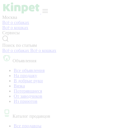
Москва
Всё о собаках
Всё о кошках
Сервисы
Поиск по статьям
Всё о собаках
Всё о кошках
Объявления
Все объявления
На продажу
В добрые руки
Вязка
Потерявшиеся
От заводчиков
Из приютов
Каталог продавцов
Все продавцы