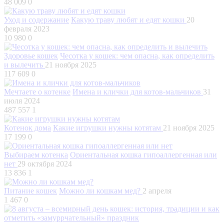
48 009
0
Уход и содержание
Какую траву любят и едят кошки
20
февраля 2023
10 980
0
Здоровье кошек
Чесотка у кошек: чем опасна, как определить
и вылечить
21 ноября 2025
117 609
0
Мечтаете о котенке
Имена и клички для котов-мальчиков
31
июля 2024
487 557
1
Котенок дома
Какие игрушки нужны котятам
21 ноября 2025
17 199
0
Выбираем котенка
Ориентальная кошка гипоаллергенная или
нет
29 октября 2024
13 836
1
Питание кошек
Можно ли кошкам мед?
2 апреля
1 467
0