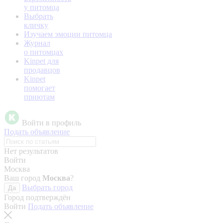
у питомца
Выбрать
кличку
Изучаем эмоции питомца
Журнал
о питомцах
Kinpet для
продавцов
Kinpet
помогает
приютам
Войти в профиль
Подать объявление
Нет результатов
Войти
Москва
Ваш город
Москва
?
Выбрать город
Да
Город подтверждён
Войти
Подать объявление