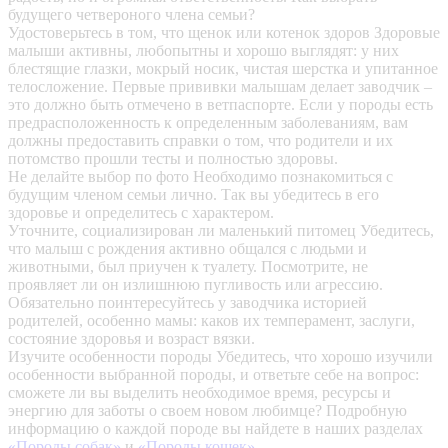
будущего четвероного члена семьи?
Удостоверьтесь в том, что щенок или котенок здоров
Здоровые
малыши активны, любопытны и хорошо выглядят: у них
блестящие глазки, мокрый носик, чистая шерстка и упитанное
телосложение. Первые прививки малышам делает заводчик –
это должно быть отмечено в ветпаспорте. Если у породы есть
предрасположенность к определенным заболеваниям, вам
должны предоставить справки о том, что родители и их
потомство прошли тесты и полностью здоровы.
Не делайте выбор по фото
Необходимо познакомиться с
будущим членом семьи лично. Так вы убедитесь в его
здоровье и определитесь с характером.
Уточните, социализирован ли маленький питомец
Убедитесь,
что малыш с рождения активно общался с людьми и
животными, был приучен к туалету. Посмотрите, не
проявляет ли он излишнюю пугливость или агрессию.
Обязательно поинтересуйтесь у заводчика историей
родителей, особенно мамы: каков их темперамент, заслуги,
состояние здоровья и возраст вязки.
Изучите особенности породы
Убедитесь, что хорошо изучили
особенности выбранной породы, и ответьте себе на вопрос:
сможете ли вы выделить необходимое время, ресурсы и
энергию для заботы о своем новом любимце? Подробную
информацию о каждой породе вы найдете в наших разделах
«Породы собак»
и
«Породы кошек»
.