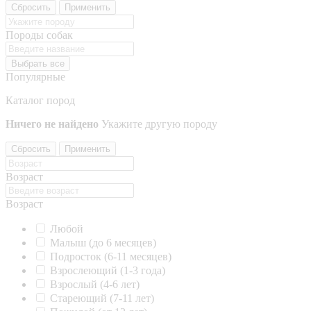
Сбросить
Применить
Породы собак
Выбрать все
Популярные
Каталог пород
Ничего не найдено
Укажите другую породу
Сбросить
Применить
Возраст
Возраст
Любой
Малыш (до 6 месяцев)
Подросток (6-11 месяцев)
Взрослеющий (1-3 года)
Взрослый (4-6 лет)
Стареющий (7-11 лет)