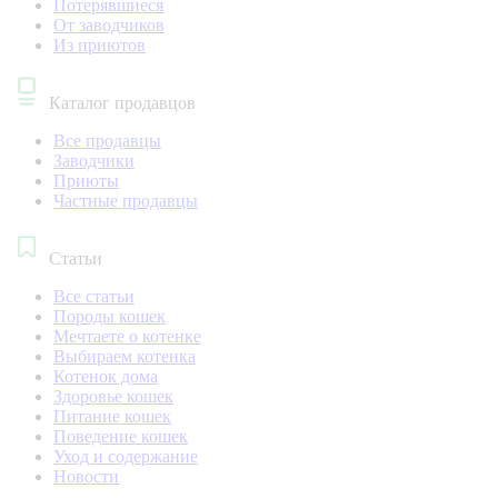
Потерявшиеся
От заводчиков
Из приютов
Каталог продавцов
Все продавцы
Заводчики
Приюты
Частные продавцы
Статьи
Все статьи
Породы кошек
Мечтаете о котенке
Выбираем котенка
Котенок дома
Здоровье кошек
Питание кошек
Поведение кошек
Уход и содержание
Новости