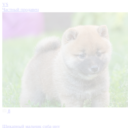
VS
Частный продавец
8
Шикарный мальчик сиба ину