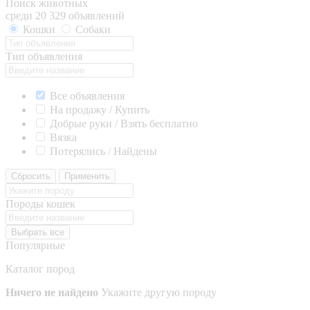
Поиск животных
среди 20 329 объявлений
Кошки
Собаки
Тип объявления
Все объявления
На продажу / Купить
Добрые руки / Взять бесплатно
Вязка
Потерялись / Найдены
Сбросить
Применить
Породы кошек
Выбрать все
Популярные
Каталог пород
Ничего не найдено
Укажите другую породу