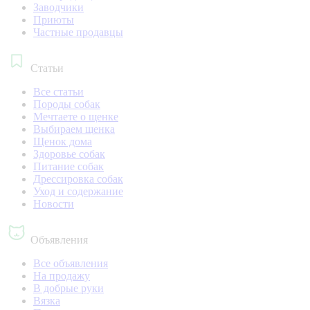
Заводчики
Приюты
Частные продавцы
Статьи
Все статьи
Породы собак
Мечтаете о щенке
Выбираем щенка
Щенок дома
Здоровье собак
Питание собак
Дрессировка собак
Уход и содержание
Новости
Объявления
Все объявления
На продажу
В добрые руки
Вязка