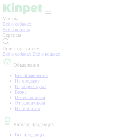
Москва
Всё о собаках
Всё о кошках
Сервисы
Поиск по статьям
Всё о собаках
Всё о кошках
Объявления
Все объявления
На продажу
В добрые руки
Вязка
Потерявшиеся
От заводчиков
Из приютов
Каталог продавцов
Все продавцы