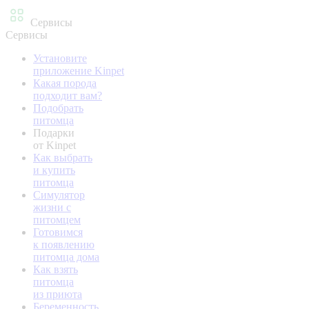
Сервисы
Сервисы
Установите
приложение Kinpet
Какая порода
подходит вам?
Подобрать
питомца
Подарки
от Kinpet
Как выбрать
и купить
питомца
Симулятор
жизни с
питомцем
Готовимся
к появлению
питомца дома
Как взять
питомца
из приюта
Беременность