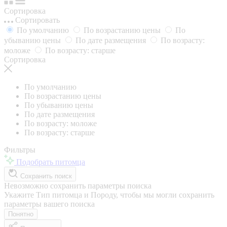
Сортировка
Сортировать
По умолчанию
По возрастанию цены
По
убыванию цены
По дате размещения
По возрасту:
моложе
По возрасту: старше
Сортировка
По умолчанию
По возрастанию цены
По убыванию цены
По дате размещения
По возрасту: моложе
По возрасту: старше
Фильтры
Подобрать питомца
Сохранить поиск
Невозможно сохранить параметры поиска
Укажите Тип питомца и Породу, чтобы мы могли сохранить
параметры вашего поиска
Понятно