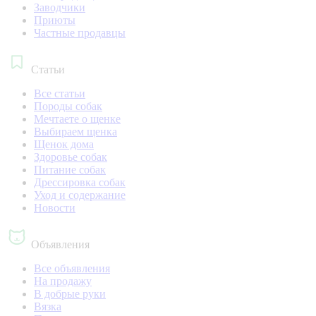
Заводчики
Приюты
Частные продавцы
Статьи
Все статьи
Породы собак
Мечтаете о щенке
Выбираем щенка
Щенок дома
Здоровье собак
Питание собак
Дрессировка собак
Уход и содержание
Новости
Объявления
Все объявления
На продажу
В добрые руки
Вязка