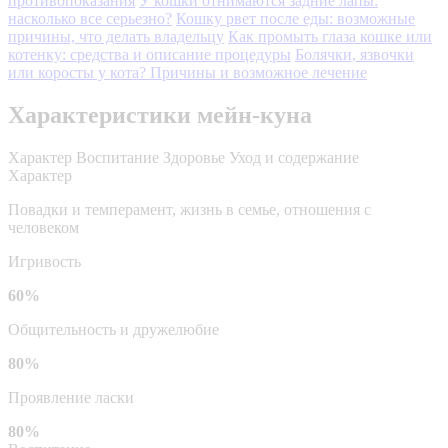
противопоказания
У кошки отнимаются задние лапы:
насколько все серьезно?
Кошку рвет после еды: возможные
причины, что делать владельцу
Как промыть глаза кошке или
котенку: средства и описание процедуры
Болячки, язвочки
или коросты у кота? Причины и возможное лечение
Характеристики мейн-куна
Характер
Воспитание
Здоровье
Уход и содержание
Характер
Повадки и темперамент, жизнь в семье, отношения с
человеком
Игривость
60%
Общительность и дружелюбие
80%
Проявление ласки
80%