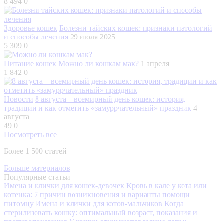
8 494
0
Здоровье кошек
Болезни тайских кошек: признаки патологий
и способы лечения
29 июля 2025
5 309
0
Питание кошек
Можно ли кошкам мак?
1 апреля
1 842
0
Новости
8 августа – всемирный день кошек: история,
традиции и как отметить «замуррчательный» праздник
4
августа
49
0
Посмотреть все
Более 1 500 статей
Больше материалов
Популярные статьи
Имена и клички для кошек-девочек
Кровь в кале у кота или
котенка: 7 причин возникновения и варианты помощи
питомцу
Имена и клички для котов-мальчиков
Когда
стерилизовать кошку: оптимальный возраст, показания и