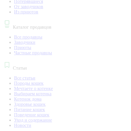
Потерявшиеся
От заводчиков
Из приютов
Каталог продавцов
Все продавцы
Заводчики
Приюты
Частные продавцы
Статьи
Все статьи
Породы кошек
Мечтаете о котенке
Выбираем котенка
Котенок дома
Здоровье кошек
Питание кошек
Поведение кошек
Уход и содержание
Новости