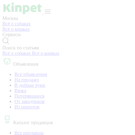
Москва
Всё о собаках
Всё о кошках
Сервисы
Поиск по статьям
Всё о собаках
Всё о кошках
Объявления
Все объявления
На продажу
В добрые руки
Вязка
Потерявшиеся
От заводчиков
Из приютов
Каталог продавцов
Все продавцы