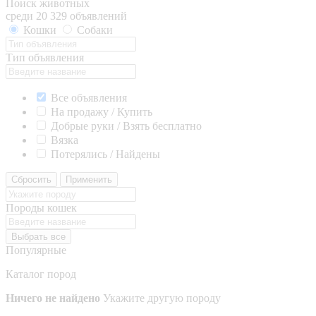
Поиск животных
среди 20 329 объявлений
Кошки
Собаки
Тип объявления
Все объявления
На продажу / Купить
Добрые руки / Взять бесплатно
Вязка
Потерялись / Найдены
Сбросить
Применить
Породы кошек
Выбрать все
Популярные
Каталог пород
Ничего не найдено
Укажите другую породу