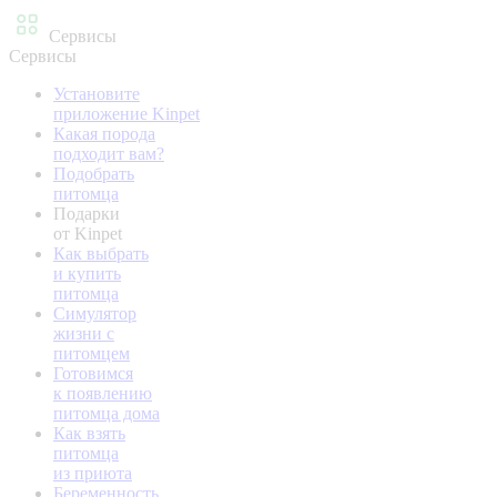
Сервисы
Сервисы
Установите
приложение Kinpet
Какая порода
подходит вам?
Подобрать
питомца
Подарки
от Kinpet
Как выбрать
и купить
питомца
Симулятор
жизни с
питомцем
Готовимся
к появлению
питомца дома
Как взять
питомца
из приюта
Беременность