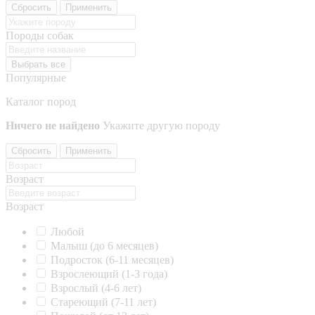
Сбросить
Применить
Породы собак
Выбрать все
Популярные
Каталог пород
Ничего не найдено
Укажите другую породу
Сбросить
Применить
Возраст
Возраст
Любой
Малыш (до 6 месяцев)
Подросток (6-11 месяцев)
Взрослеющий (1-3 года)
Взрослый (4-6 лет)
Стареющий (7-11 лет)