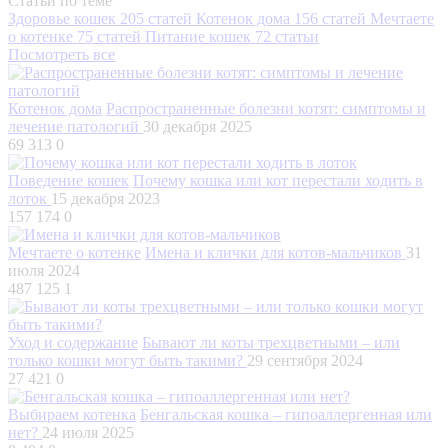
Статьи по теме
Здоровье кошек
205 статей
Котенок дома
156 статей
Мечтаете
о котенке
75 статей
Питание кошек
72 статьи
Посмотреть все
Котенок дома
Распространенные болезни котят: симптомы и
лечение патологий
30 декабря 2025
69 313
0
Поведение кошек
Почему кошка или кот перестали ходить в
лоток
15 декабря 2023
157 174
0
Мечтаете о котенке
Имена и клички для котов-мальчиков
31
июля 2024
487 125
1
Уход и содержание
Бывают ли коты трехцветными – или
только кошки могут быть такими?
29 сентября 2024
27 421
0
Выбираем котенка
Бенгальская кошка – гипоаллергенная или
нет?
24 июля 2025