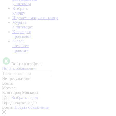
у питомца
Выбрать
кличку
Изучаем эмоции питомца
Журнал
о питомцах
Kinpet для
продавцов
Kinpet
помогает
приютам
Войти в профиль
Подать объявление
Нет результатов
Войти
Москва
Ваш город
Москва
?
Выбрать город
Да
Город подтверждён
Войти
Подать объявление