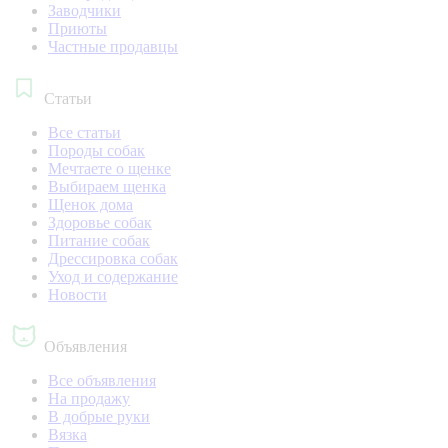
Заводчики
Приюты
Частные продавцы
Статьи
Все статьи
Породы собак
Мечтаете о щенке
Выбираем щенка
Щенок дома
Здоровье собак
Питание собак
Дрессировка собак
Уход и содержание
Новости
Объявления
Все объявления
На продажу
В добрые руки
Вязка