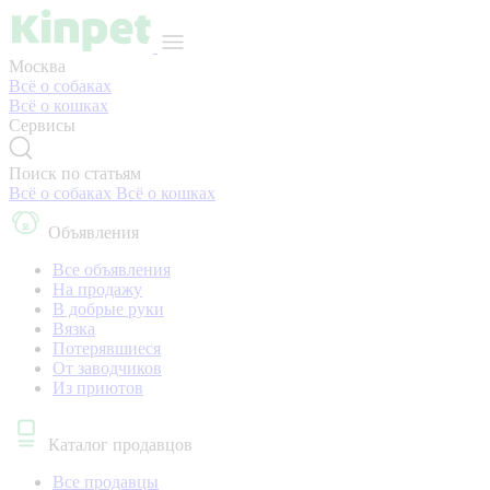
Москва
Всё о собаках
Всё о кошках
Сервисы
Поиск по статьям
Всё о собаках
Всё о кошках
Объявления
Все объявления
На продажу
В добрые руки
Вязка
Потерявшиеся
От заводчиков
Из приютов
Каталог продавцов
Все продавцы