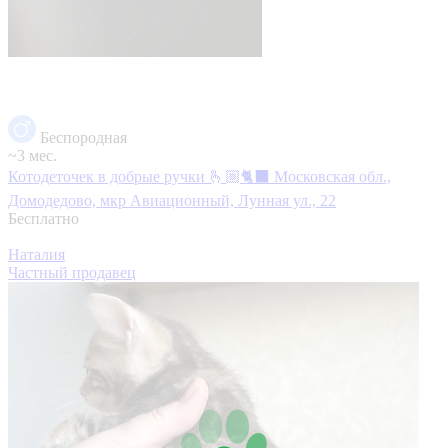
Беспородная
~3 мес.
Котодеточек в добрые ручки 🫰🏼🐈‍⬛
Московская обл.,
Домодедово, мкр Авиационный, Лунная ул., 22
Бесплатно
Наталия
Частный продавец