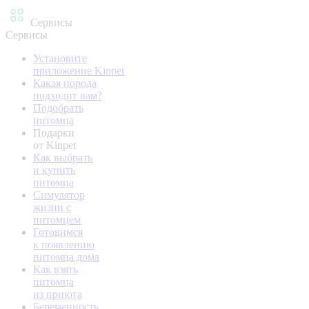
Сервисы
Сервисы
Установите
приложение Kinpet
Какая порода
подходит вам?
Подобрать
питомца
Подарки
от Kinpet
Как выбрать
и купить
питомца
Симулятор
жизни с
питомцем
Готовимся
к появлению
питомца дома
Как взять
питомца
из приюта
Беременность