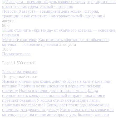
Новости
8 августа – всемирный день кошек: история,
традиции и как отметить «замуррчательный» праздник
4
августа
86
0
Мечтаете о котенке
Как отличить «британца» от обычного
котенка — основные признаки
2 августа
165
0
Посмотреть все
Более 1 500 статей
Больше материалов
Популярные статьи
Имена и клички для кошек-девочек
Кровь в кале у кота или
котенка: 7 причин возникновения и варианты помощи
питомцу
Имена и клички для котов-мальчиков
Когда
стерилизовать кошку: оптимальный возраст, показания и
противопоказания
У кошки отнимаются задние лапы:
насколько все серьезно?
Кошку рвет после еды: возможные
причины, что делать владельцу
Как промыть глаза кошке или
котенку: средства и описание процедуры
Болячки, язвочки