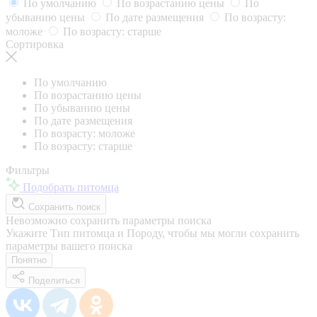
По умолчанию
По возрастанию цены
По
убыванию цены
По дате размещения
По возрасту:
моложе
По возрасту: старше
Сортировка
По умолчанию
По возрастанию цены
По убыванию цены
По дате размещения
По возрасту: моложе
По возрасту: старше
Фильтры
Подобрать питомца
Сохранить поиск
Невозможно сохранить параметры поиска
Укажите Тип питомца и Породу, чтобы мы могли сохранить
параметры вашего поиска
Понятно
Поделиться