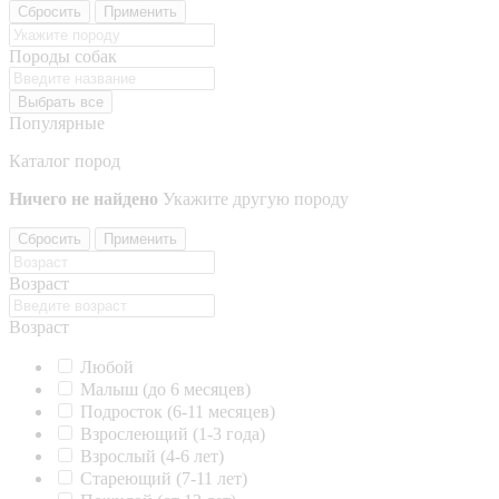
Сбросить
Применить
Породы собак
Выбрать все
Популярные
Каталог пород
Ничего не найдено
Укажите другую породу
Сбросить
Применить
Возраст
Возраст
Любой
Малыш (до 6 месяцев)
Подросток (6-11 месяцев)
Взрослеющий (1-3 года)
Взрослый (4-6 лет)
Стареющий (7-11 лет)