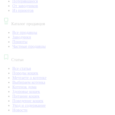
Потерявшиеся
От заводчиков
Из приютов
Каталог продавцов
Все продавцы
Заводчики
Приюты
Частные продавцы
Статьи
Все статьи
Породы кошек
Мечтаете о котенке
Выбираем котенка
Котенок дома
Здоровье кошек
Питание кошек
Поведение кошек
Уход и содержание
Новости