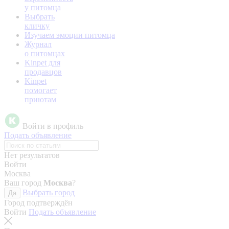
у питомца
Выбрать
кличку
Изучаем эмоции питомца
Журнал
о питомцах
Kinpet для
продавцов
Kinpet
помогает
приютам
Войти в профиль
Подать объявление
Нет результатов
Войти
Москва
Ваш город
Москва
?
Выбрать город
Да
Город подтверждён
Войти
Подать объявление