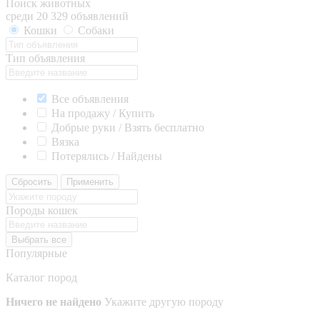
Поиск животных
среди 20 329 объявлений
Кошки
Собаки
Тип объявления
Все объявления
На продажу / Купить
Добрые руки / Взять бесплатно
Вязка
Потерялись / Найдены
Сбросить
Применить
Породы кошек
Выбрать все
Популярные
Каталог пород
Ничего не найдено
Укажите другую породу