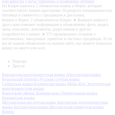
или коросты у кота? Причины и возможное лечение
На Kinpet нашлось 2 объявления кошек в Верее, которые
соответствуют вашим критериям. Подберите понравившегося
питомца и свяжитесь с продавцом в два клика.
Кошки в Верее: 2 объявления на Kinpet. ➤ Выбрать верного
друга вам поможет информация в объявлениях: фото, видео,
цена, описание, документы, родословная и другие
подробности о кошке. ➤ 575 проверенных отзывов о
питомниках, заводчиках, приютах и частных продавцах. Если
вы не нашли объявление на нашем сайте, вы можете поискать
кошку на авито или юле.
Породы
Другое
Британская короткошерстная кошка
Абиссинская кошка
Курильский бобтейл
Русская голубая кошка
Сибирская кошка
Бурманская кошка
Мейн-Кун
Экзотическая
короткошерстная кошка
Канадский сфинкс
Корниш-рекс
Ориентальная кошка
Бирманская кошка
Шотландская вислоухая кошка
Британская длинношерстная
кошка
Беспородная кошка
Шотландская прямоухая кошка
Котята