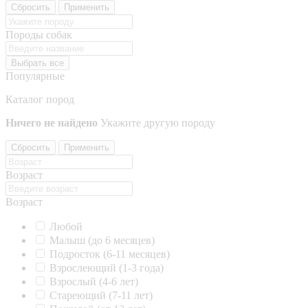
Сбросить
Применить
Породы собак
Выбрать все
Популярные
Каталог пород
Ничего не найдено
Укажите другую породу
Сбросить
Применить
Возраст
Возраст
Любой
Малыш (до 6 месяцев)
Подросток (6-11 месяцев)
Взрослеющий (1-3 года)
Взрослый (4-6 лет)
Стареющий (7-11 лет)