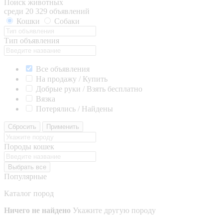
Поиск животных
среди 20 329 объявлений
Кошки
Собаки
Тип объявления
Все объявления
На продажу / Купить
Добрые руки / Взять бесплатно
Вязка
Потерялись / Найдены
Сбросить
Применить
Породы кошек
Выбрать все
Популярные
Каталог пород
Ничего не найдено
Укажите другую породу