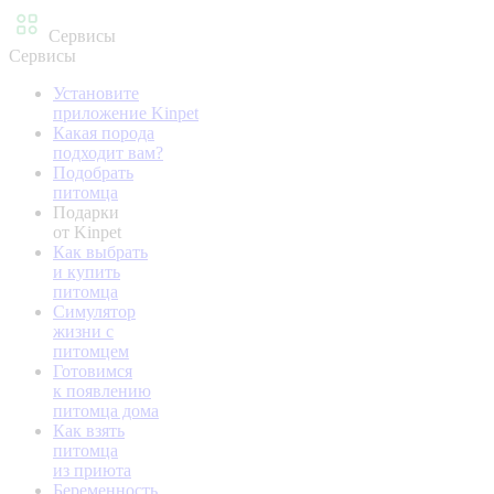
Сервисы
Сервисы
Установите
приложение Kinpet
Какая порода
подходит вам?
Подобрать
питомца
Подарки
от Kinpet
Как выбрать
и купить
питомца
Симулятор
жизни с
питомцем
Готовимся
к появлению
питомца дома
Как взять
питомца
из приюта
Беременность