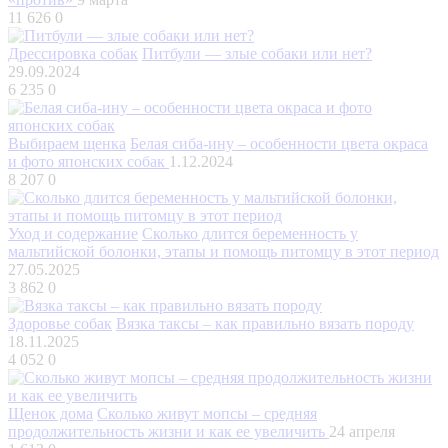
11 626
0
Дрессировка собак
Питбули — злые собаки или нет?
29.09.2024
6 235
0
Выбираем щенка
Белая сиба-ину – особенности цвета окраса
и фото японских собак
1.12.2024
8 207
0
Уход и содержание
Сколько длится беременность у
мальтийской болонки, этапы и помощь питомцу в этот период
27.05.2025
3 862
0
Здоровье собак
Вязка таксы – как правильно вязать породу
18.11.2025
4 052
0
Щенок дома
Сколько живут мопсы – средняя
продолжительность жизни и как ее увеличить
24 апреля