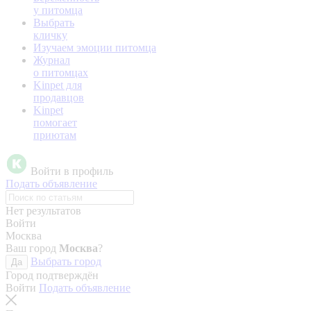
у питомца
Выбрать
кличку
Изучаем эмоции питомца
Журнал
о питомцах
Kinpet для
продавцов
Kinpet
помогает
приютам
Войти в профиль
Подать объявление
Нет результатов
Войти
Москва
Ваш город
Москва
?
Выбрать город
Да
Город подтверждён
Войти
Подать объявление