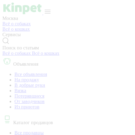
Москва
Всё о собаках
Всё о кошках
Сервисы
Поиск по статьям
Всё о собаках
Всё о кошках
Объявления
Все объявления
На продажу
В добрые руки
Вязка
Потерявшиеся
От заводчиков
Из приютов
Каталог продавцов
Все продавцы