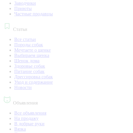
Заводчики
Приюты
Частные продавцы
Статьи
Все статьи
Породы собак
Мечтаете о щенке
Выбираем щенка
Щенок дома
Здоровье собак
Питание собак
Дрессировка собак
Уход и содержание
Новости
Объявления
Все объявления
На продажу
В добрые руки
Вязка