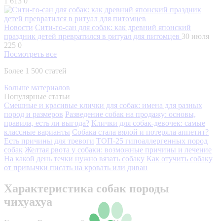
1 613
0
Новости
Сити-го-сан для собак: как древний японский
праздник детей превратился в ритуал для питомцев
30 июля
225
0
Посмотреть все
Более 1 500 статей
Больше материалов
Популярные статьи
Смешные и красивые клички для собак: имена для разных
пород и размеров
Разведение собак на продажу: основы,
правила, есть ли выгода?
Клички для собак-девочек: самые
классные варианты
Собака стала вялой и потеряла аппетит?
Есть причины для тревоги
ТОП-25 гипоаллергенных пород
собак
Желтая рвота у собаки: возможные причины и лечение
На какой день течки нужно вязать собаку
Как отучить собаку
от привычки писать на кровать или диван
Характеристика собак породы
чихуахуа