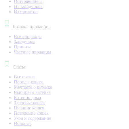
Потерявшиеся
От заводчиков
Из приютов
Каталог продавцов
Все продавцы
Заводчики
Приюты
Частные продавцы
Статьи
Все статьи
Породы кошек
Мечтаете о котенке
Выбираем котенка
Котенок дома
Здоровье кошек
Питание кошек
Поведение кошек
Уход и содержание
Новости