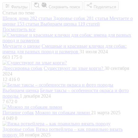
Фильтры
Сохранить поиск
Поделиться
Статьи по теме
Щенок дома
282 статьи
Здоровье собак
281 статья
Мечтаете о
щенке
153 статьи
Выбираем щенка
119 статей
Посмотреть все
Мечтаете о щенке
Смешные и красивые клички для собак:
имена для разных пород и размеров
31 июля 2024
663 175
0
Дрессировка собак
Существуют ли злые корги?
30 сентября
2024
12 416
0
Выбираем щенка
Белые таксы – особенности окраса и фото
породы
1 декабря 2024
7 672
0
Питание собак
Можно ли собакам лимон
21 марта 2025
4 049
0
Здоровье собак
Вязка ротвейлера – как правильно вязать
породу
18 ноября 2025