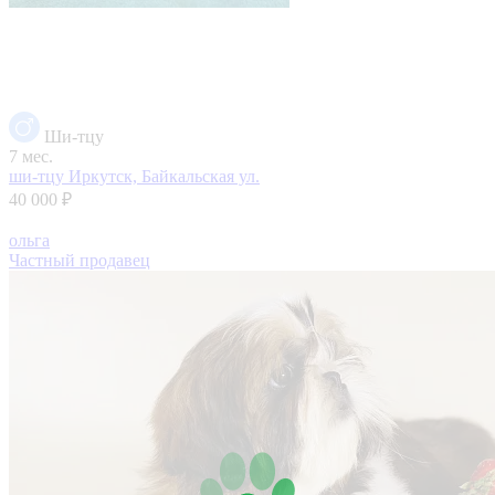
Ши-тцу
7 мес.
ши-тцу
Иркутск, Байкальская ул.
40 000 ₽
ольга
Частный продавец