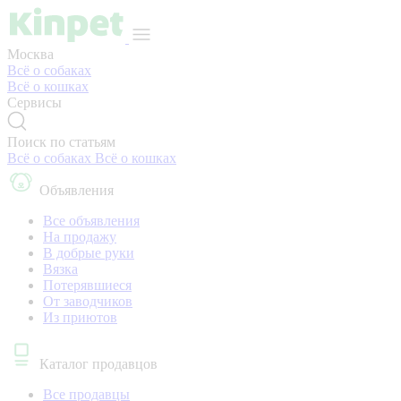
Москва
Всё о собаках
Всё о кошках
Сервисы
Поиск по статьям
Всё о собаках
Всё о кошках
Объявления
Все объявления
На продажу
В добрые руки
Вязка
Потерявшиеся
От заводчиков
Из приютов
Каталог продавцов
Все продавцы