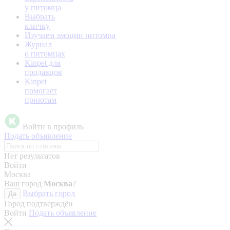
у питомца
Выбрать
кличку
Изучаем эмоции питомца
Журнал
о питомцах
Kinpet для
продавцов
Kinpet
помогает
приютам
Войти в профиль
Подать объявление
Нет результатов
Войти
Москва
Ваш город
Москва
?
Выбрать город
Да
Город подтверждён
Войти
Подать объявление