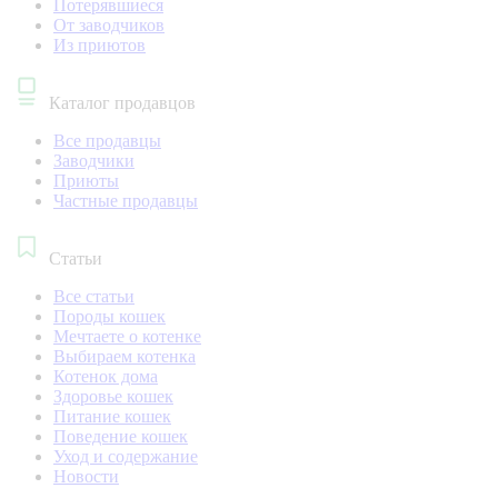
Потерявшиеся
От заводчиков
Из приютов
Каталог продавцов
Все продавцы
Заводчики
Приюты
Частные продавцы
Статьи
Все статьи
Породы кошек
Мечтаете о котенке
Выбираем котенка
Котенок дома
Здоровье кошек
Питание кошек
Поведение кошек
Уход и содержание
Новости