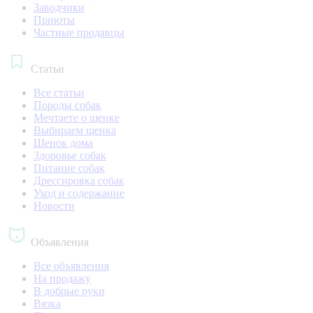
Заводчики
Приюты
Частные продавцы
Статьи
Все статьи
Породы собак
Мечтаете о щенке
Выбираем щенка
Щенок дома
Здоровье собак
Питание собак
Дрессировка собак
Уход и содержание
Новости
Объявления
Все объявления
На продажу
В добрые руки
Вязка