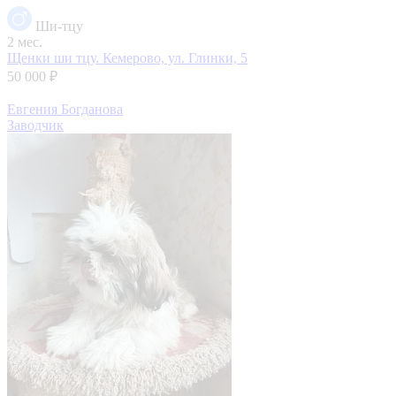
Ши-тцу
2 мес.
Щенки ши тцу.
Кемерово, ул. Глинки, 5
50 000 ₽
Евгения Богданова
Заводчик