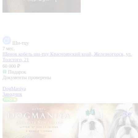
Ши-тцу
7 мес.
Щенок кобель ши-тцу
Красноярский край, Железногорск, ул.
Толстого, 21
60 000 ₽
Подарок
Документы проверены
DogManiya
Заводчик