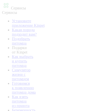
Сервисы
Сервисы
Установите
приложение Kinpet
Какая порода
подходит вам?
Подобрать
питомца
Подарки
от Kinpet
Как выбрать
и купить
питомца
Симулятор
жизни с
питомцем
Готовимся
к появлению
питомца дома
Как взять
питомца
из приюта
Беременность