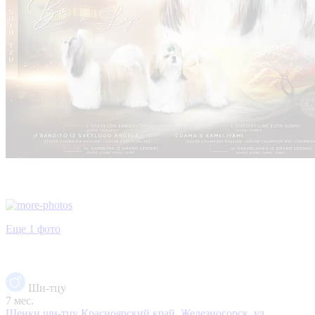
Еще 1 фото
Ши-тцу
7 мес.
Щенки ши-тцу
Красноярский край, Железногорск, ул.