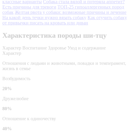
классные варианты
Собака стала вялой и потеряла аппетит?
Есть причины для тревоги
ТОП-25 гипоаллергенных пород
собак
Желтая рвота у собаки: возможные причины и лечение
На какой день течки нужно вязать собаку
Как отучить собаку
от привычки писать на кровать или диван
Характеристика породы ши-тцу
Характер
Воспитание
Здоровье
Уход и содержание
Характер
Отношения с людьми и животными, повадки и темперамент,
жизнь в семье
Возбудимость
20%
Дружелюбие
80%
Отношение к одиночеству
40%