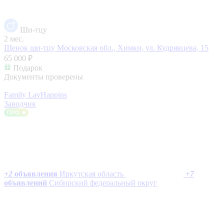
Ши-тцу
2 мес.
Щенок ши-тцу
Московская обл., Химки, ул. Кудрявцева, 15
65 000 ₽
Подарок
Документы проверены
Family LavHappins
Заводчик
+
2
объявления
Иркутская область
+
7
объявлений
Сибирский федеральный округ