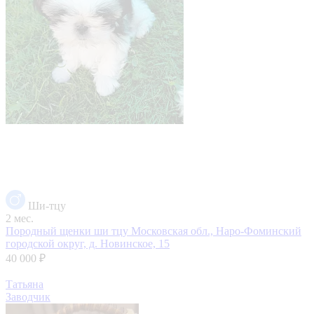
Ши-тцу
2 мес.
Породный щенки ши тцу
Московская обл., Наро-Фоминский
городской округ, д. Новинское, 15
40 000 ₽
Татьяна
Заводчик