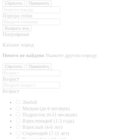
Сбросить
Применить
Породы собак
Выбрать все
Популярные
Каталог пород
Ничего не найдено
Укажите другую породу
Сбросить
Применить
Возраст
Возраст
Любой
Малыш (до 6 месяцев)
Подросток (6-11 месяцев)
Взрослеющий (1-3 года)
Взрослый (4-6 лет)
Стареющий (7-11 лет)