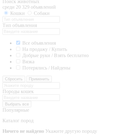
Поиск животных
среди 20 329 объявлений
Кошки
Собаки
Тип объявления
Все объявления
На продажу / Купить
Добрые руки / Взять бесплатно
Вязка
Потерялись / Найдены
Сбросить
Применить
Породы кошек
Выбрать все
Популярные
Каталог пород
Ничего не найдено
Укажите другую породу