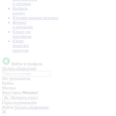
у питомца
Выбрать
кличку
Изучаем эмоции питомца
Журнал
о питомцах
Kinpet для
продавцов
Kinpet
помогает
приютам
Войти в профиль
Подать объявление
Нет результатов
Войти
Москва
Ваш город
Москва
?
Выбрать город
Да
Город подтверждён
Войти
Подать объявление