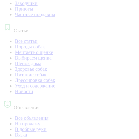
Заводчики
Приюты
Частные продавцы
Статьи
Все статьи
Породы собак
Мечтаете о щенке
Выбираем щенка
Щенок дома
Здоровье собак
Питание собак
Дрессировка собак
Уход и содержание
Новости
Объявления
Все объявления
На продажу
В добрые руки
Вязка