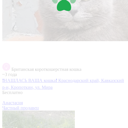
Британская короткошерстная кошка
~3 года
❗НАШЛАСЬ ВАША кошка❗
Краснодарский край, Кавказский
р-н, Кропоткин, ул. Мира
Бесплатно
Анастасия
Частный продавец