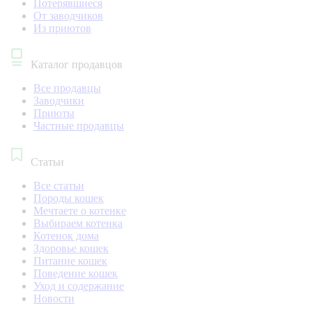
Потерявшиеся
От заводчиков
Из приютов
Каталог продавцов
Все продавцы
Заводчики
Приюты
Частные продавцы
Статьи
Все статьи
Породы кошек
Мечтаете о котенке
Выбираем котенка
Котенок дома
Здоровье кошек
Питание кошек
Поведение кошек
Уход и содержание
Новости