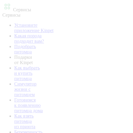
Сервисы
Сервисы
Установите
приложение Kinpet
Какая порода
подходит вам?
Подобрать
питомца
Подарки
от Kinpet
Как выбрать
и купить
питомца
Симулятор
жизни с
питомцем
Готовимся
к появлению
питомца дома
Как взять
питомца
из приюта
Беременность