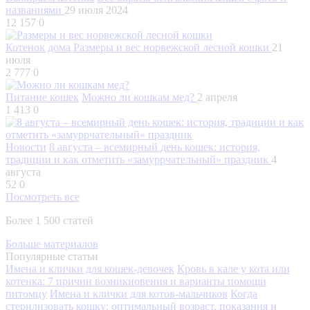
названиями
29 июля 2024
12 157
0
Котенок дома
Размеры и вес норвежской лесной кошки
21
июля
2 777
0
Питание кошек
Можно ли кошкам мед?
2 апреля
1 413
0
Новости
8 августа – всемирный день кошек: история,
традиции и как отметить «замуррчательный» праздник
4
августа
52
0
Посмотреть все
Более 1 500 статей
Больше материалов
Популярные статьи
Имена и клички для кошек-девочек
Кровь в кале у кота или
котенка: 7 причин возникновения и варианты помощи
питомцу
Имена и клички для котов-мальчиков
Когда
стерилизовать кошку: оптимальный возраст, показания и