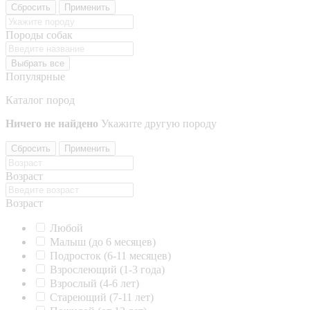
Сбросить
Применить
Породы собак
Выбрать все
Популярные
Каталог пород
Ничего не найдено
Укажите другую породу
Сбросить
Применить
Возраст
Возраст
Любой
Малыш (до 6 месяцев)
Подросток (6-11 месяцев)
Взрослеющий (1-3 года)
Взрослый (4-6 лет)
Стареющий (7-11 лет)