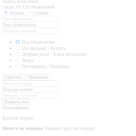
Поиск животных
среди 20 329 объявлений
Кошки
Собаки
Тип объявления
Все объявления
На продажу / Купить
Добрые руки / Взять бесплатно
Вязка
Потерялись / Найдены
Сбросить
Применить
Породы кошек
Выбрать все
Популярные
Каталог пород
Ничего не найдено
Укажите другую породу