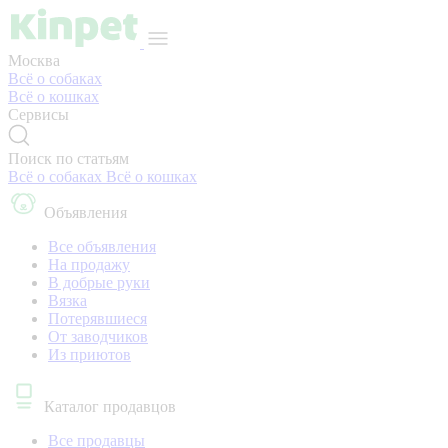
Москва
Всё о собаках
Всё о кошках
Сервисы
Поиск по статьям
Всё о собаках
Всё о кошках
Объявления
Все объявления
На продажу
В добрые руки
Вязка
Потерявшиеся
От заводчиков
Из приютов
Каталог продавцов
Все продавцы