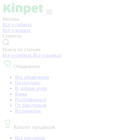
Москва
Всё о собаках
Всё о кошках
Сервисы
Поиск по статьям
Всё о собаках
Всё о кошках
Объявления
Все объявления
На продажу
В добрые руки
Вязка
Потерявшиеся
От заводчиков
Из приютов
Каталог продавцов
Все продавцы