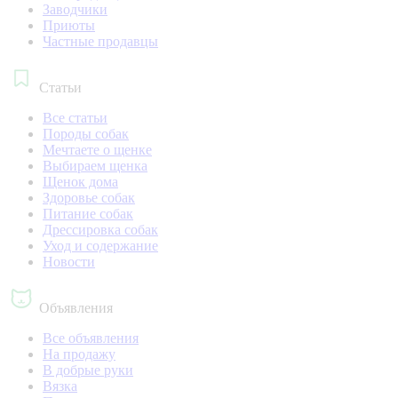
Заводчики
Приюты
Частные продавцы
Статьи
Все статьи
Породы собак
Мечтаете о щенке
Выбираем щенка
Щенок дома
Здоровье собак
Питание собак
Дрессировка собак
Уход и содержание
Новости
Объявления
Все объявления
На продажу
В добрые руки
Вязка