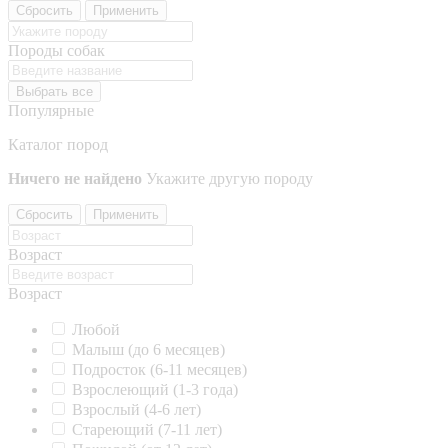
Сбросить
Применить
Породы собак
Выбрать все
Популярные
Каталог пород
Ничего не найдено
Укажите другую породу
Сбросить
Применить
Возраст
Возраст
Любой
Малыш (до 6 месяцев)
Подросток (6-11 месяцев)
Взрослеющий (1-3 года)
Взрослый (4-6 лет)
Стареющий (7-11 лет)