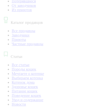
Потерявшиеся
От заводчиков
Из приютов
Каталог продавцов
Все продавцы
Заводчики
Приюты
Частные продавцы
Статьи
Все статьи
Породы кошек
Мечтаете о котенке
Выбираем котенка
Котенок дома
Здоровье кошек
Питание кошек
Поведение кошек
Уход и содержание
Новости