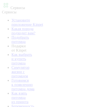
Сервисы
Сервисы
Установите
приложение Kinpet
Какая порода
подходит вам?
Подобрать
питомца
Подарки
от Kinpet
Как выбрать
и купить
питомца
Симулятор
жизни с
питомцем
Готовимся
к появлению
питомца дома
Как взять
питомца
из приюта
Беременность