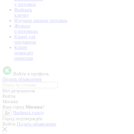
у питомца
Выбрать
кличку
Изучаем эмоции питомца
Журнал
о питомцах
Kinpet для
продавцов
Kinpet
помогает
приютам
Войти в профиль
Подать объявление
Нет результатов
Войти
Москва
Ваш город
Москва
?
Выбрать город
Да
Город подтверждён
Войти
Подать объявление