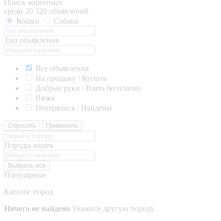
Поиск животных
среди 20 329 объявлений
Кошки
Собаки
Тип объявления
Все объявления
На продажу / Купить
Добрые руки / Взять бесплатно
Вязка
Потерялись / Найдены
Сбросить
Применить
Породы кошек
Выбрать все
Популярные
Каталог пород
Ничего не найдено
Укажите другую породу