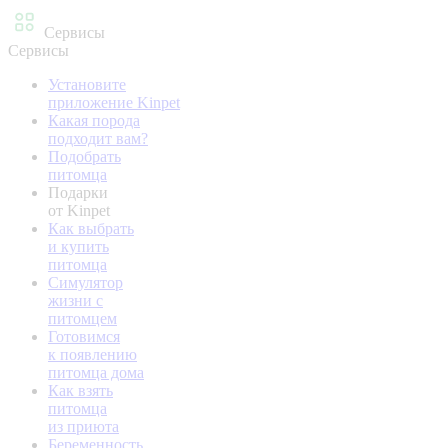
Сервисы
Сервисы
Установите
приложение Kinpet
Какая порода
подходит вам?
Подобрать
питомца
Подарки
от Kinpet
Как выбрать
и купить
питомца
Симулятор
жизни с
питомцем
Готовимся
к появлению
питомца дома
Как взять
питомца
из приюта
Беременность