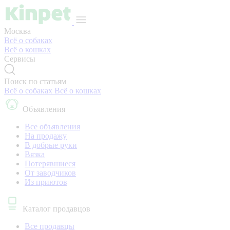
Москва
Всё о собаках
Всё о кошках
Сервисы
Поиск по статьям
Всё о собаках
Всё о кошках
Объявления
Все объявления
На продажу
В добрые руки
Вязка
Потерявшиеся
От заводчиков
Из приютов
Каталог продавцов
Все продавцы