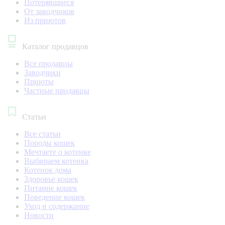
Потерявшиеся
От заводчиков
Из приютов
Каталог продавцов
Все продавцы
Заводчики
Приюты
Частные продавцы
Статьи
Все статьи
Породы кошек
Мечтаете о котенке
Выбираем котенка
Котенок дома
Здоровье кошек
Питание кошек
Поведение кошек
Уход и содержание
Новости