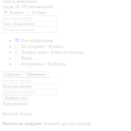
Поиск животных
среди 20 329 объявлений
Кошки
Собаки
Тип объявления
Все объявления
На продажу / Купить
Добрые руки / Взять бесплатно
Вязка
Потерялись / Найдены
Сбросить
Применить
Породы кошек
Выбрать все
Популярные
Каталог пород
Ничего не найдено
Укажите другую породу