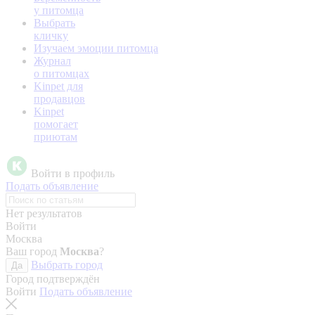
у питомца
Выбрать
кличку
Изучаем эмоции питомца
Журнал
о питомцах
Kinpet для
продавцов
Kinpet
помогает
приютам
Войти в профиль
Подать объявление
Нет результатов
Войти
Москва
Ваш город
Москва
?
Выбрать город
Да
Город подтверждён
Войти
Подать объявление