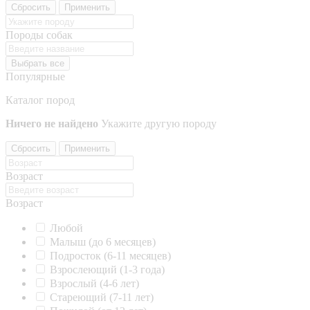
Сбросить
Применить
Породы собак
Выбрать все
Популярные
Каталог пород
Ничего не найдено
Укажите другую породу
Сбросить
Применить
Возраст
Возраст
Любой
Малыш (до 6 месяцев)
Подросток (6-11 месяцев)
Взрослеющий (1-3 года)
Взрослый (4-6 лет)
Стареющий (7-11 лет)