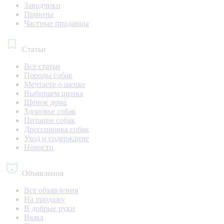
Заводчики
Приюты
Частные продавцы
Статьи
Все статьи
Породы собак
Мечтаете о щенке
Выбираем щенка
Щенок дома
Здоровье собак
Питание собак
Дрессировка собак
Уход и содержание
Новости
Объявления
Все объявления
На продажу
В добрые руки
Вязка