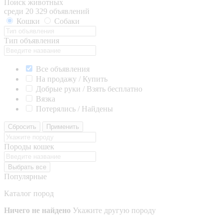
Поиск животных
среди 20 329 объявлений
Кошки
Собаки
Тип объявления
Все объявления
На продажу / Купить
Добрые руки / Взять бесплатно
Вязка
Потерялись / Найдены
Сбросить
Применить
Породы кошек
Выбрать все
Популярные
Каталог пород
Ничего не найдено
Укажите другую породу