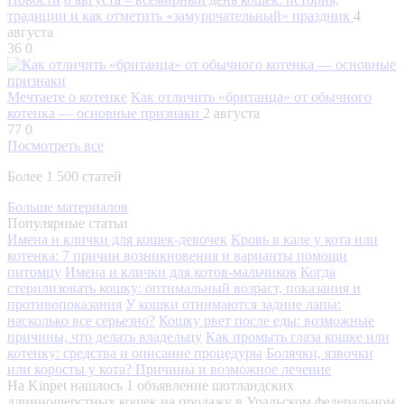
традиции и как отметить «замуррчательный» праздник
4
августа
36
0
Мечтаете о котенке
Как отличить «британца» от обычного
котенка — основные признаки
2 августа
77
0
Посмотреть все
Более 1 500 статей
Больше материалов
Популярные статьи
Имена и клички для кошек-девочек
Кровь в кале у кота или
котенка: 7 причин возникновения и варианты помощи
питомцу
Имена и клички для котов-мальчиков
Когда
стерилизовать кошку: оптимальный возраст, показания и
противопоказания
У кошки отнимаются задние лапы:
насколько все серьезно?
Кошку рвет после еды: возможные
причины, что делать владельцу
Как промыть глаза кошке или
котенку: средства и описание процедуры
Болячки, язвочки
или коросты у кота? Причины и возможное лечение
На Kinpet нашлось 1 объявление шотландских
длинношерстных кошек на продажу в Уральском федеральном