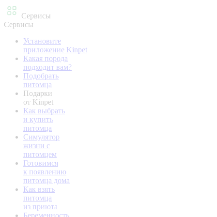
Сервисы
Сервисы
Установите
приложение Kinpet
Какая порода
подходит вам?
Подобрать
питомца
Подарки
от Kinpet
Как выбрать
и купить
питомца
Симулятор
жизни с
питомцем
Готовимся
к появлению
питомца дома
Как взять
питомца
из приюта
Беременность