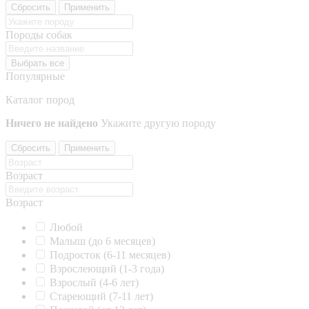
Сбросить
Применить
Породы собак
Выбрать все
Популярные
Каталог пород
Ничего не найдено
Укажите другую породу
Сбросить
Применить
Возраст
Возраст
Любой
Малыш (до 6 месяцев)
Подросток (6-11 месяцев)
Взрослеющий (1-3 года)
Взрослый (4-6 лет)
Стареющий (7-11 лет)