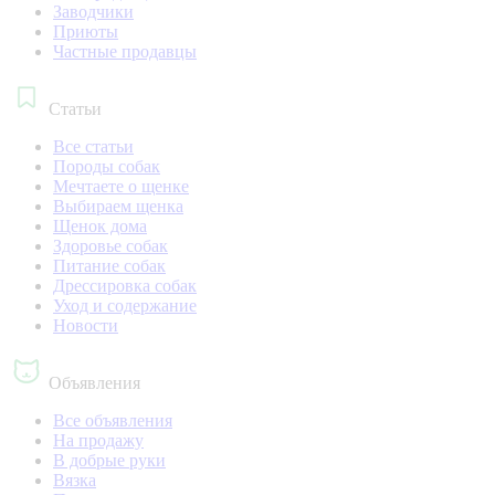
Заводчики
Приюты
Частные продавцы
Статьи
Все статьи
Породы собак
Мечтаете о щенке
Выбираем щенка
Щенок дома
Здоровье собак
Питание собак
Дрессировка собак
Уход и содержание
Новости
Объявления
Все объявления
На продажу
В добрые руки
Вязка