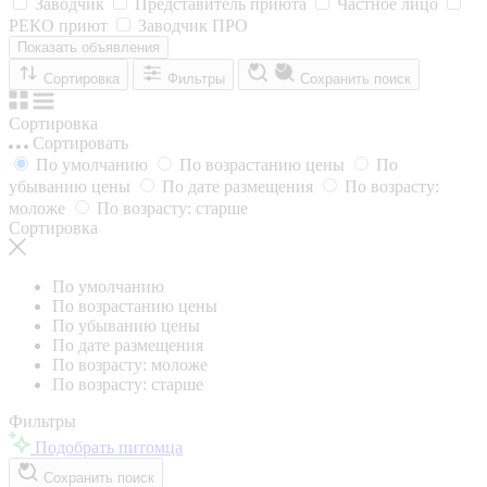
Заводчик
Представитель приюта
Частное лицо
РЕКО приют
Заводчик ПРО
Показать объявления
Сортировка
Фильтры
Сохранить поиск
Сортировка
Сортировать
По умолчанию
По возрастанию цены
По
убыванию цены
По дате размещения
По возрасту:
моложе
По возрасту: старше
Сортировка
По умолчанию
По возрастанию цены
По убыванию цены
По дате размещения
По возрасту: моложе
По возрасту: старше
Фильтры
Подобрать питомца
Сохранить поиск