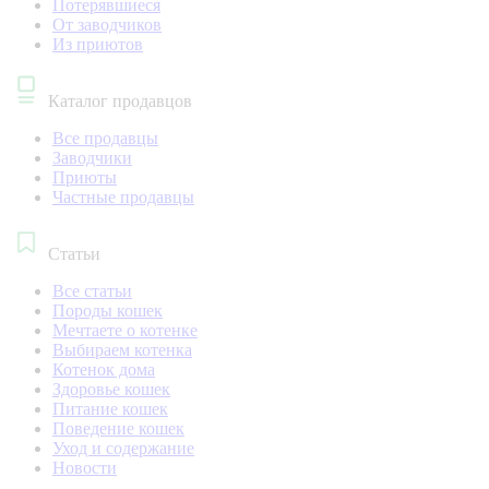
Потерявшиеся
От заводчиков
Из приютов
Каталог продавцов
Все продавцы
Заводчики
Приюты
Частные продавцы
Статьи
Все статьи
Породы кошек
Мечтаете о котенке
Выбираем котенка
Котенок дома
Здоровье кошек
Питание кошек
Поведение кошек
Уход и содержание
Новости