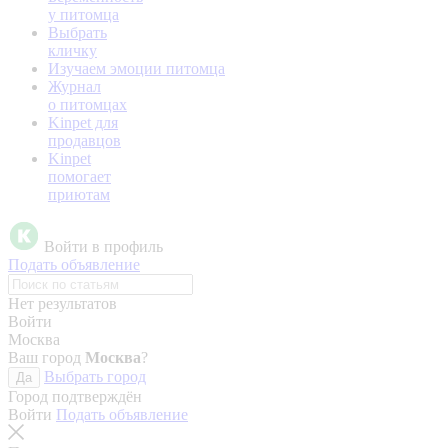
у питомца
Выбрать
кличку
Изучаем эмоции питомца
Журнал
о питомцах
Kinpet для
продавцов
Kinpet
помогает
приютам
Войти в профиль
Подать объявление
Нет результатов
Войти
Москва
Ваш город
Москва
?
Выбрать город
Да
Город подтверждён
Войти
Подать объявление