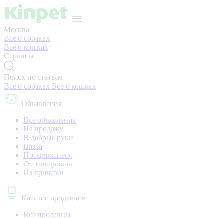
Москва
Всё о собаках
Всё о кошках
Сервисы
Поиск по статьям
Всё о собаках
Всё о кошках
Объявления
Все объявления
На продажу
В добрые руки
Вязка
Потерявшиеся
От заводчиков
Из приютов
Каталог продавцов
Все продавцы