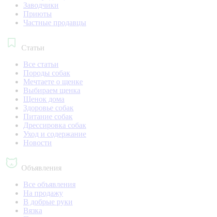
Заводчики
Приюты
Частные продавцы
Статьи
Все статьи
Породы собак
Мечтаете о щенке
Выбираем щенка
Щенок дома
Здоровье собак
Питание собак
Дрессировка собак
Уход и содержание
Новости
Объявления
Все объявления
На продажу
В добрые руки
Вязка