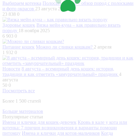
Выбираем котенка
Полосатые коты – обзор пород с полосками
и фото окрасов
23 августа 2024
23 838
0
Здоровье кошек
Вязка мейн-куна – как правильно вязать
породу
18 ноября 2025
6 903
0
Питание кошек
Можно ли сливки кошкам?
2 апреля
1 932
0
Новости
8 августа – всемирный день кошек: история,
традиции и как отметить «замуррчательный» праздник
4
августа
50
0
Посмотреть все
Более 1 500 статей
Больше материалов
Популярные статьи
Имена и клички для кошек-девочек
Кровь в кале у кота или
котенка: 7 причин возникновения и варианты помощи
питомцу
Имена и клички для котов-мальчиков
Когда