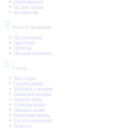
Потерявшиеся
От заводчиков
Из приютов
Каталог продавцов
Все продавцы
Заводчики
Приюты
Частные продавцы
Статьи
Все статьи
Породы кошек
Мечтаете о котенке
Выбираем котенка
Котенок дома
Здоровье кошек
Питание кошек
Поведение кошек
Уход и содержание
Новости