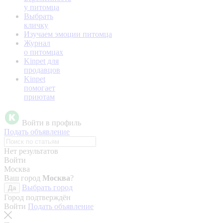
у питомца
Выбрать
кличку
Изучаем эмоции питомца
Журнал
о питомцах
Kinpet для
продавцов
Kinpet
помогает
приютам
Войти в профиль
Подать объявление
Нет результатов
Войти
Москва
Ваш город
Москва
?
Выбрать город
Да
Город подтверждён
Войти
Подать объявление