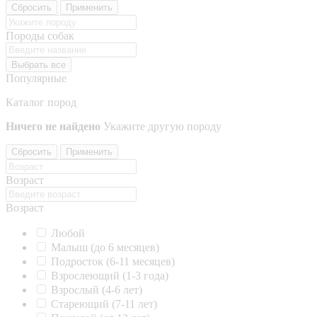
Сбросить
Применить
Породы собак
Выбрать все
Популярные
Каталог пород
Ничего не найдено
Укажите другую породу
Сбросить
Применить
Возраст
Возраст
Любой
Малыш (до 6 месяцев)
Подросток (6-11 месяцев)
Взрослеющий (1-3 года)
Взрослый (4-6 лет)
Стареющий (7-11 лет)