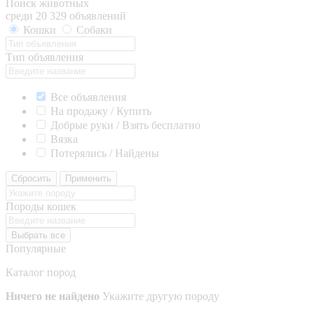
Поиск животных
среди 20 329 объявлений
Кошки
Собаки
Тип объявления
Все объявления
На продажу / Купить
Добрые руки / Взять бесплатно
Вязка
Потерялись / Найдены
Сбросить
Применить
Породы кошек
Выбрать все
Популярные
Каталог пород
Ничего не найдено
Укажите другую породу