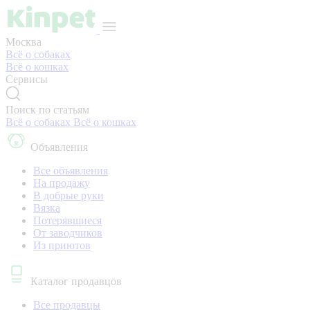
Москва
Всё о собаках
Всё о кошках
Сервисы
Поиск по статьям
Всё о собаках
Всё о кошках
Объявления
Все объявления
На продажу
В добрые руки
Вязка
Потерявшиеся
От заводчиков
Из приютов
Каталог продавцов
Все продавцы