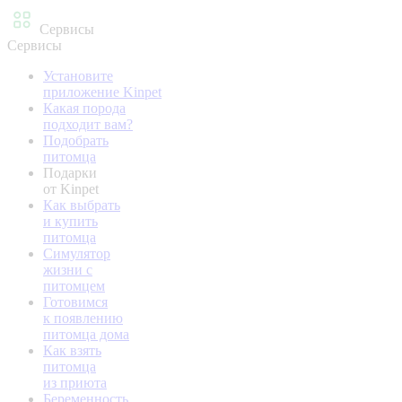
Сервисы
Сервисы
Установите
приложение Kinpet
Какая порода
подходит вам?
Подобрать
питомца
Подарки
от Kinpet
Как выбрать
и купить
питомца
Симулятор
жизни с
питомцем
Готовимся
к появлению
питомца дома
Как взять
питомца
из приюта
Беременность