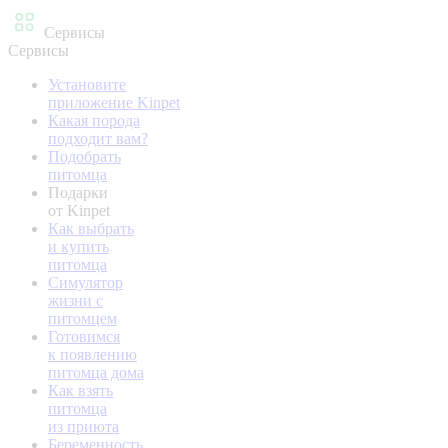
Сервисы
Сервисы
Установите
приложение Kinpet
Какая порода
подходит вам?
Подобрать
питомца
Подарки
от Kinpet
Как выбрать
и купить
питомца
Симулятор
жизни с
питомцем
Готовимся
к появлению
питомца дома
Как взять
питомца
из приюта
Беременность