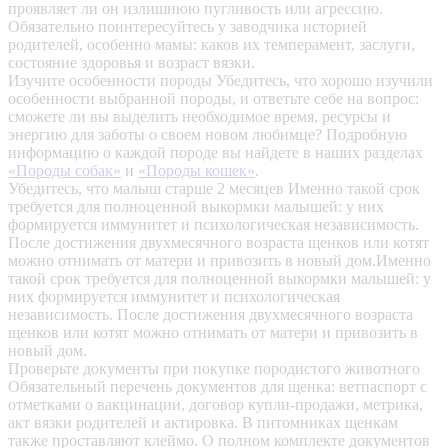
проявляет ли он излишнюю пугливость или агрессию.
Обязательно поинтересуйтесь у заводчика историей
родителей, особенно мамы: каков их темперамент, заслуги,
состояние здоровья и возраст вязки.
Изучите особенности породы
Убедитесь, что хорошо изучили
особенности выбранной породы, и ответьте себе на вопрос:
сможете ли вы выделить необходимое время, ресурсы и
энергию для заботы о своем новом любимце? Подробную
информацию о каждой породе вы найдете в наших разделах
«Породы собак»
и
«Породы кошек»
.
Убедитесь, что малыш старше 2 месяцев
Именно такой срок
требуется для полноценной выкормки малышей: у них
формируется иммунитет и психологическая независимость.
После достижения двухмесячного возраста щенков или котят
можно отнимать от матери и привозить в новый дом.Именно
такой срок требуется для полноценной выкормки малышей: у
них формируется иммунитет и психологическая
независимость. После достижения двухмесячного возраста
щенков или котят можно отнимать от матери и привозить в
новый дом.
Проверьте документы при покупке породистого животного
Обязательный перечень документов для щенка: ветпаспорт с
отметками о вакцинации, договор купли-продажи, метрика,
акт вязки родителей и актировка. В питомниках щенкам
также проставляют клеймо. О полном комплекте документов