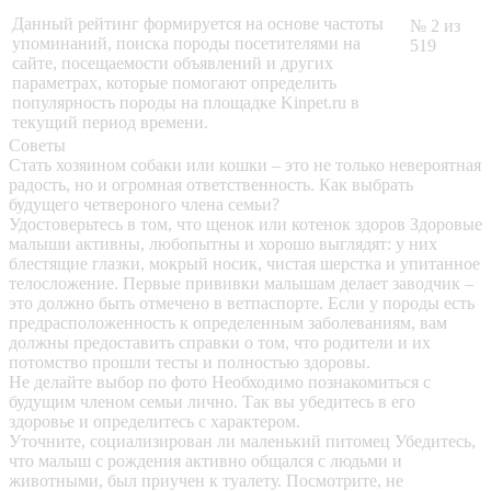
Данный рейтинг формируется на основе частоты
№ 2 из
упоминаний, поиска породы посетителями на
519
сайте, посещаемости объявлений и других
параметрах, которые помогают определить
популярность породы на площадке Kinpet.ru в
текущий период времени.
Советы
Стать хозяином собаки или кошки – это не только невероятная
радость, но и огромная ответственность. Как выбрать
будущего четвероного члена семьи?
Удостоверьтесь в том, что щенок или котенок здоров
Здоровые
малыши активны, любопытны и хорошо выглядят: у них
блестящие глазки, мокрый носик, чистая шерстка и упитанное
телосложение. Первые прививки малышам делает заводчик –
это должно быть отмечено в ветпаспорте. Если у породы есть
предрасположенность к определенным заболеваниям, вам
должны предоставить справки о том, что родители и их
потомство прошли тесты и полностью здоровы.
Не делайте выбор по фото
Необходимо познакомиться с
будущим членом семьи лично. Так вы убедитесь в его
здоровье и определитесь с характером.
Уточните, социализирован ли маленький питомец
Убедитесь,
что малыш с рождения активно общался с людьми и
животными, был приучен к туалету. Посмотрите, не