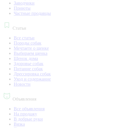
Заводчики
Приюты
Частные продавцы
Статьи
Все статьи
Породы собак
Мечтаете о щенке
Выбираем щенка
Щенок дома
Здоровье собак
Питание собак
Дрессировка собак
Уход и содержание
Новости
Объявления
Все объявления
На продажу
В добрые руки
Вязка