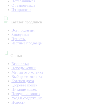
Потерявшиеся
От заводчиков
Из приютов
Каталог продавцов
Все продавцы
Заводчики
Приюты
Частные продавцы
Статьи
Все статьи
Породы кошек
Мечтаете о котенке
Выбираем котенка
Котенок дома
Здоровье кошек
Питание кошек
Поведение кошек
Уход и содержание
Новости