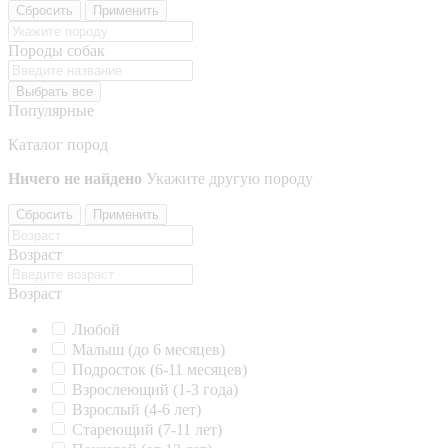
Сбросить
Применить
Породы собак
Выбрать все
Популярные
Каталог пород
Ничего не найдено
Укажите другую породу
Сбросить
Применить
Возраст
Возраст
Любой
Малыш (до 6 месяцев)
Подросток (6-11 месяцев)
Взрослеющий (1-3 года)
Взрослый (4-6 лет)
Стареющий (7-11 лет)