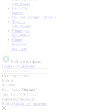
у питомца
Выбрать
кличку
Изучаем эмоции питомца
Журнал
о питомцах
Kinpet для
продавцов
Kinpet
помогает
приютам
Войти в профиль
Подать объявление
Нет результатов
Войти
Москва
Ваш город
Москва
?
Выбрать город
Да
Город подтверждён
Войти
Подать объявление