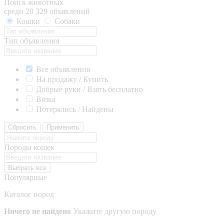
Поиск животных
среди 20 329 объявлений
Кошки
Собаки
Тип объявления
Все объявления
На продажу / Купить
Добрые руки / Взять бесплатно
Вязка
Потерялись / Найдены
Сбросить
Применить
Породы кошек
Выбрать все
Популярные
Каталог пород
Ничего не найдено
Укажите другую породу