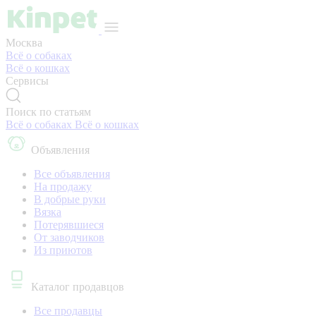
Москва
Всё о собаках
Всё о кошках
Сервисы
Поиск по статьям
Всё о собаках
Всё о кошках
Объявления
Все объявления
На продажу
В добрые руки
Вязка
Потерявшиеся
От заводчиков
Из приютов
Каталог продавцов
Все продавцы