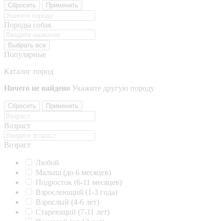
Сбросить
Применить
Породы собак
Выбрать все
Популярные
Каталог пород
Ничего не найдено
Укажите другую породу
Сбросить
Применить
Возраст
Возраст
Любой
Малыш (до 6 месяцев)
Подросток (6-11 месяцев)
Взрослеющий (1-3 года)
Взрослый (4-6 лет)
Стареющий (7-11 лет)