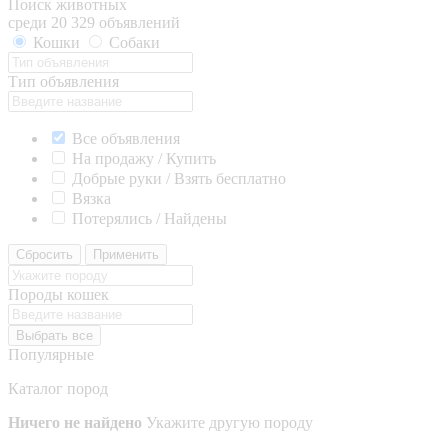
Поиск животных
среди 20 329 объявлений
Кошки
Собаки
Тип объявления
Все объявления
На продажу / Купить
Добрые руки / Взять бесплатно
Вязка
Потерялись / Найдены
Сбросить
Применить
Породы кошек
Выбрать все
Популярные
Каталог пород
Ничего не найдено
Укажите другую породу