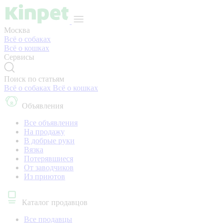
Москва
Всё о собаках
Всё о кошках
Сервисы
Поиск по статьям
Всё о собаках
Всё о кошках
Объявления
Все объявления
На продажу
В добрые руки
Вязка
Потерявшиеся
От заводчиков
Из приютов
Каталог продавцов
Все продавцы