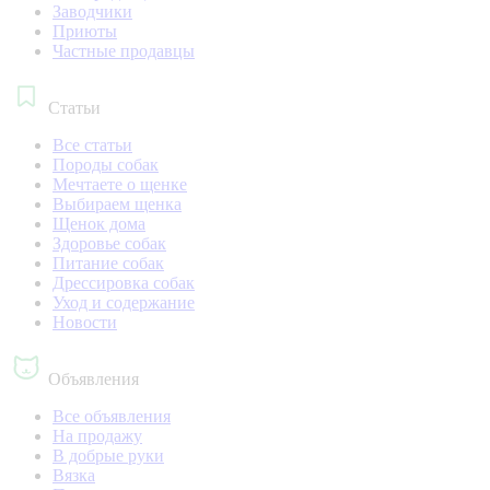
Заводчики
Приюты
Частные продавцы
Статьи
Все статьи
Породы собак
Мечтаете о щенке
Выбираем щенка
Щенок дома
Здоровье собак
Питание собак
Дрессировка собак
Уход и содержание
Новости
Объявления
Все объявления
На продажу
В добрые руки
Вязка