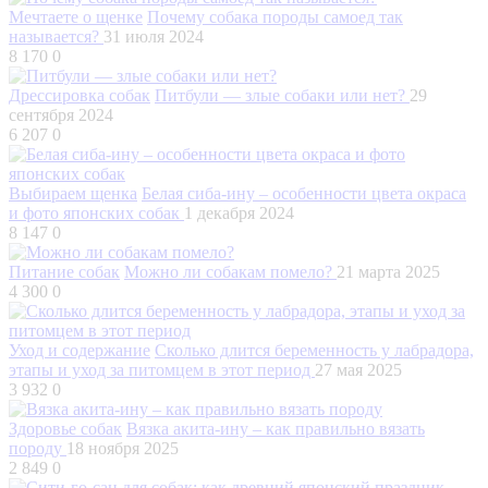
Мечтаете о щенке
Почему собака породы самоед так
называется?
31 июля 2024
8 170
0
Дрессировка собак
Питбули — злые собаки или нет?
29
сентября 2024
6 207
0
Выбираем щенка
Белая сиба-ину – особенности цвета окраса
и фото японских собак
1 декабря 2024
8 147
0
Питание собак
Можно ли собакам помело?
21 марта 2025
4 300
0
Уход и содержание
Сколько длится беременность у лабрадора,
этапы и уход за питомцем в этот период
27 мая 2025
3 932
0
Здоровье собак
Вязка акита-ину – как правильно вязать
породу
18 ноября 2025
2 849
0