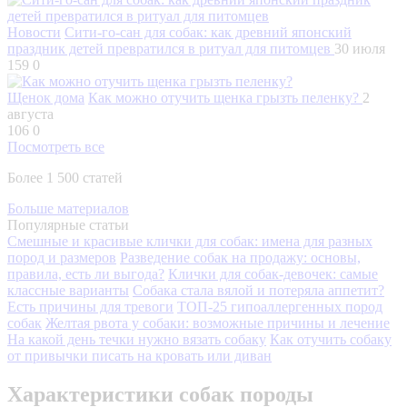
Новости
Сити-го-сан для собак: как древний японский
праздник детей превратился в ритуал для питомцев
30 июля
159
0
Щенок дома
Как можно отучить щенка грызть пеленку?
2
августа
106
0
Посмотреть все
Более 1 500 статей
Больше материалов
Популярные статьи
Смешные и красивые клички для собак: имена для разных
пород и размеров
Разведение собак на продажу: основы,
правила, есть ли выгода?
Клички для собак-девочек: самые
классные варианты
Собака стала вялой и потеряла аппетит?
Есть причины для тревоги
ТОП-25 гипоаллергенных пород
собак
Желтая рвота у собаки: возможные причины и лечение
На какой день течки нужно вязать собаку
Как отучить собаку
от привычки писать на кровать или диван
Характеристики собак породы