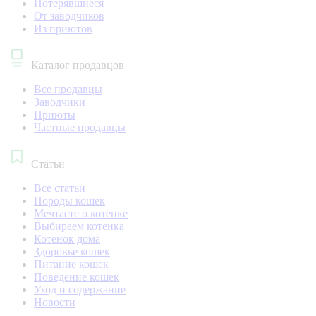
Потерявшиеся
От заводчиков
Из приютов
Каталог продавцов
Все продавцы
Заводчики
Приюты
Частные продавцы
Статьи
Все статьи
Породы кошек
Мечтаете о котенке
Выбираем котенка
Котенок дома
Здоровье кошек
Питание кошек
Поведение кошек
Уход и содержание
Новости