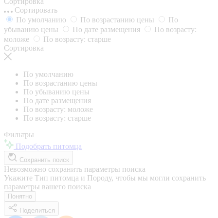
Сортировка
Сортировать
По умолчанию
По возрастанию цены
По
убыванию цены
По дате размещения
По возрасту:
моложе
По возрасту: старше
Сортировка
По умолчанию
По возрастанию цены
По убыванию цены
По дате размещения
По возрасту: моложе
По возрасту: старше
Фильтры
Подобрать питомца
Сохранить поиск
Невозможно сохранить параметры поиска
Укажите Тип питомца и Породу, чтобы мы могли сохранить
параметры вашего поиска
Понятно
Поделиться