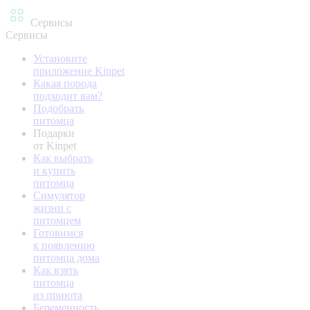
Сервисы
Сервисы
Установите
приложение Kinpet
Какая порода
подходит вам?
Подобрать
питомца
Подарки
от Kinpet
Как выбрать
и купить
питомца
Симулятор
жизни с
питомцем
Готовимся
к появлению
питомца дома
Как взять
питомца
из приюта
Беременность