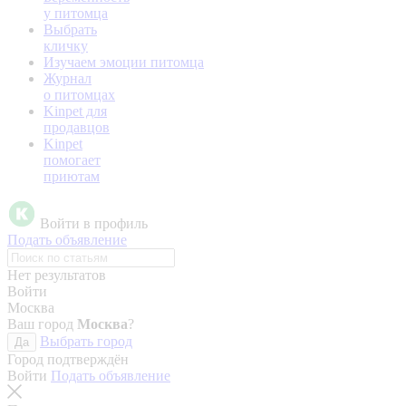
у питомца
Выбрать
кличку
Изучаем эмоции питомца
Журнал
о питомцах
Kinpet для
продавцов
Kinpet
помогает
приютам
Войти в профиль
Подать объявление
Нет результатов
Войти
Москва
Ваш город
Москва
?
Выбрать город
Да
Город подтверждён
Войти
Подать объявление