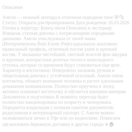
Описание
Амели — нежный леопард в отличном породном типе 🌸🐆
Статус: Открыта для бронирования Дата рождения: 26.03.2026
Готова к переезду: Конец июля Описание и экстерьер:
Изящная, статная девочка с потрясающими породными
данными. Амели унаследовала от своей мамы
(Интерчемпиона Bubi Exotic Pride) идеальную анатомию:
правильный профиль, отличный постав ушек и крепкий
костяк. У малышки чистейший, светлый золотой фон шкурки
и крупные, контрастные розетки теплого шоколадного
оттенка, которые со временем будут становиться еще ярче.
Характер и воспитание: Невероятно ласковая, ручная и
общительная девочка с устойчивой психикой. Амели очень
контактна, обожает внимание человека и растет идеальным
домашним компаньоном. Полностью приучена к лотку,
активно осваивает когтеточку и обучается хорошим манерам.
Документы и подготовка: К моменту переезда будет
полностью вакцинирована по возрасту и чипирована.
Передается владельцам с полным пакетом документов:
родословная и ветеринарный паспорт. С Амели можно
познакомиться лично в Уфе или по видеосвязи. Помогаем
организовать бережную доставку в другие города ✈️🏠