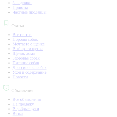
Заводчики
Приюты
Частные продавцы
Статьи
Все статьи
Породы собак
Мечтаете о щенке
Выбираем щенка
Щенок дома
Здоровье собак
Питание собак
Дрессировка собак
Уход и содержание
Новости
Объявления
Все объявления
На продажу
В добрые руки
Вязка