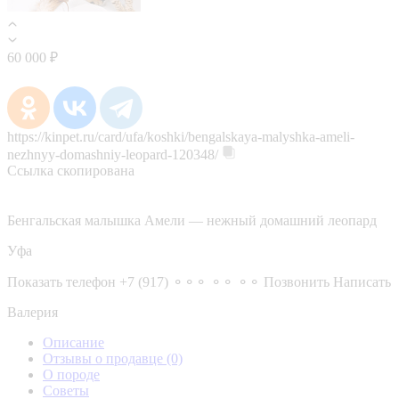
60 000 ₽
https://kinpet.ru/card/ufa/koshki/bengalskaya-malyshka-ameli-
nezhnyy-domashniy-leopard-120348/
Ссылка скопирована
Бенгальская малышка Амели — нежный домашний леопард
Уфа
Показать телефон
+7 (917) ⚬⚬⚬ ⚬⚬ ⚬⚬
Позвонить
Написать
Валерия
Описание
Отзывы о продавце
(0)
О породе
Советы