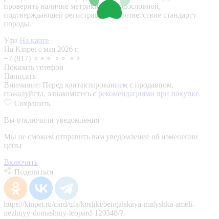
проверить наличие метрики или родословной,
подтверждающей регистрацию и соответствие стандарту
породы.
Уфа
На карте
На Kinpet c мая 2026 г.
+7 (917) ⚬⚬⚬ ⚬⚬ ⚬⚬
Показать телефон
Написать
Внимание:
Перед контактированием с продавцом,
пожалуйста, ознакомьтесь с
рекомендациями при покупке.
Сохранить
Вы отключили уведомления
Мы не сможем отправить вам уведомление об изменении
цены
Включить
Поделиться
https://kinpet.ru/card/ufa/koshki/bengalskaya-malyshka-ameli-
nezhnyy-domashniy-leopard-120348/?