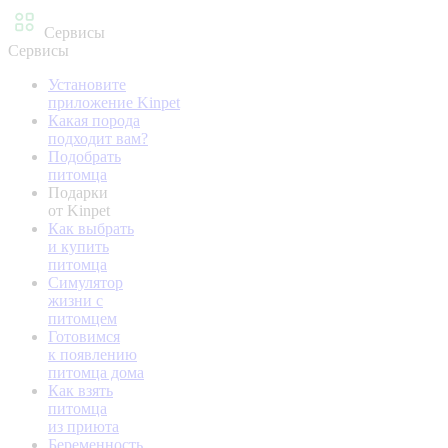
Сервисы
Сервисы
Установите
приложение Kinpet
Какая порода
подходит вам?
Подобрать
питомца
Подарки
от Kinpet
Как выбрать
и купить
питомца
Симулятор
жизни с
питомцем
Готовимся
к появлению
питомца дома
Как взять
питомца
из приюта
Беременность