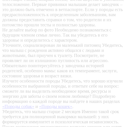
телосложение. Первые прививки малышам делает заводчик –
это должно быть отмечено в ветпаспорте. Если у породы есть
предрасположенность к определенным заболеваниям, вам
должны предоставить справки о том, что родители и их
потомство прошли тесты и полностью здоровы.
Не делайте выбор по фото
Необходимо познакомиться с
будущим членом семьи лично. Так вы убедитесь в его
здоровье и определитесь с характером.
Уточните, социализирован ли маленький питомец
Убедитесь,
что малыш с рождения активно общался с людьми и
животными, был приучен к туалету. Посмотрите, не
проявляет ли он излишнюю пугливость или агрессию.
Обязательно поинтересуйтесь у заводчика историей
родителей, особенно мамы: каков их темперамент, заслуги,
состояние здоровья и возраст вязки.
Изучите особенности породы
Убедитесь, что хорошо изучили
особенности выбранной породы, и ответьте себе на вопрос:
сможете ли вы выделить необходимое время, ресурсы и
энергию для заботы о своем новом любимце? Подробную
информацию о каждой породе вы найдете в наших разделах
«Породы собак»
и
«Породы кошек»
.
Убедитесь, что малыш старше 2 месяцев
Именно такой срок
требуется для полноценной выкормки малышей: у них
формируется иммунитет и психологическая независимость.
После достижения двухмесячного возраста щенков или котят