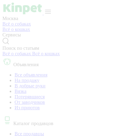
Москва
Всё о собаках
Всё о кошках
Сервисы
Поиск по статьям
Всё о собаках
Всё о кошках
Объявления
Все объявления
На продажу
В добрые руки
Вязка
Потерявшиеся
От заводчиков
Из приютов
Каталог продавцов
Все продавцы