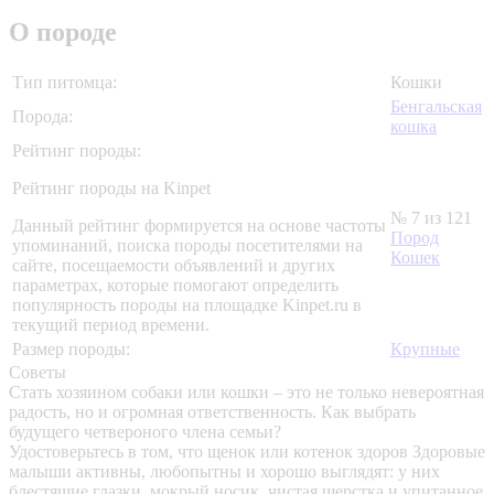
О породе
Тип питомца:
Кошки
Бенгальская
Порода:
кошка
Рейтинг породы:
Рейтинг породы на Kinpet
№ 7 из 121
Данный рейтинг формируется на основе частоты
Пород
упоминаний, поиска породы посетителями на
Кошек
сайте, посещаемости объявлений и других
параметрах, которые помогают определить
популярность породы на площадке Kinpet.ru в
текущий период времени.
Размер породы:
Крупные
Советы
Стать хозяином собаки или кошки – это не только невероятная
радость, но и огромная ответственность. Как выбрать
будущего четвероного члена семьи?
Удостоверьтесь в том, что щенок или котенок здоров
Здоровые
малыши активны, любопытны и хорошо выглядят: у них
блестящие глазки, мокрый носик, чистая шерстка и упитанное