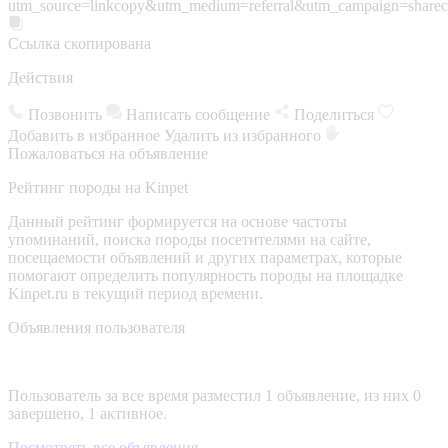
utm_source=linkcopy&utm_medium=referral&utm_campaign=sharec
Ссылка скопирована
Действия
Позвонить
Написать сообщение
Поделиться
Добавить в избранное
Удалить из избранного
Пожаловаться на объявление
Рейтинг породы на Kinpet
Данный рейтинг формируется на основе частоты
упоминаний, поиска породы посетителями на сайте,
посещаемости объявлений и других параметрах, которые
помогают определить популярность породы на площадке
Kinpet.ru в текущий период времени.
Объявления пользователя
Пользователь за все время разместил 1 объявление, из них 0
завершено, 1 активное.
Посмотреть все объявления