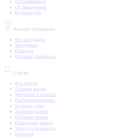
Потерявшиеся
От заводчиков
Из приютов
Каталог продавцов
Все продавцы
Заводчики
Приюты
Частные продавцы
Статьи
Все статьи
Породы кошек
Мечтаете о котенке
Выбираем котенка
Котенок дома
Здоровье кошек
Питание кошек
Поведение кошек
Уход и содержание
Новости