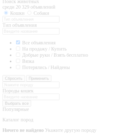
Поиск животных
среди 20 329 объявлений
Кошки
Собаки
Тип объявления
Все объявления
На продажу / Купить
Добрые руки / Взять бесплатно
Вязка
Потерялись / Найдены
Сбросить
Применить
Породы кошек
Выбрать все
Популярные
Каталог пород
Ничего не найдено
Укажите другую породу