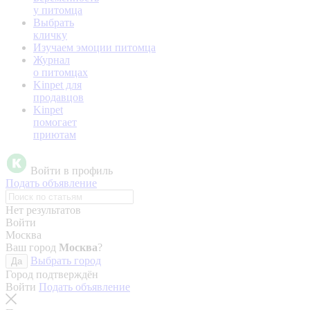
у питомца
Выбрать
кличку
Изучаем эмоции питомца
Журнал
о питомцах
Kinpet для
продавцов
Kinpet
помогает
приютам
Войти в профиль
Подать объявление
Нет результатов
Войти
Москва
Ваш город
Москва
?
Выбрать город
Да
Город подтверждён
Войти
Подать объявление