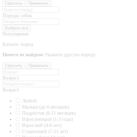
Сбросить
Применить
Породы собак
Выбрать все
Популярные
Каталог пород
Ничего не найдено
Укажите другую породу
Сбросить
Применить
Возраст
Возраст
Любой
Малыш (до 6 месяцев)
Подросток (6-11 месяцев)
Взрослеющий (1-3 года)
Взрослый (4-6 лет)
Стареющий (7-11 лет)