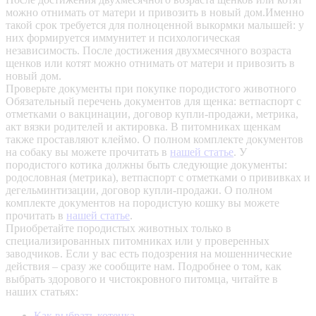
можно отнимать от матери и привозить в новый дом.Именно
такой срок требуется для полноценной выкормки малышей: у
них формируется иммунитет и психологическая
независимость. После достижения двухмесячного возраста
щенков или котят можно отнимать от матери и привозить в
новый дом.
Проверьте документы при покупке породистого животного
Обязательный перечень документов для щенка: ветпаспорт с
отметками о вакцинации, договор купли-продажи, метрика,
акт вязки родителей и актировка. В питомниках щенкам
также проставляют клеймо. О полном комплекте документов
на собаку вы можете прочитать в
нашей статье
.
У
породистого котика должны быть следующие документы:
родословная (метрика), ветпаспорт с отметками о прививках и
дегельминтизации, договор купли-продажи. О полном
комплекте документов на породистую кошку вы можете
прочитать в
нашей статье
.
Приобретайте породистых животных только в
специализированных питомниках или у проверенных
заводчиков. Если у вас есть подозрения на мошеннические
действия – сразу же сообщите нам.
Подробнее о том, как
выбрать здорового и чистокровного питомца, читайте в
наших статьях:
Как выбрать котенка