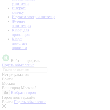
у питомца
Выбрать
кличку
Изучаем эмоции питомца
Журнал
о питомцах
Kinpet для
продавцов
Kinpet
помогает
приютам
Войти в профиль
Подать объявление
Нет результатов
Войти
Москва
Ваш город
Москва
?
Выбрать город
Да
Город подтверждён
Войти
Подать объявление