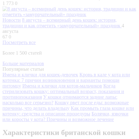
1 773
0
Новости
8 августа – всемирный день кошек: история,
традиции и как отметить «замуррчательный» праздник
4
августа
67
0
Посмотреть все
Более 1 500 статей
Больше материалов
Популярные статьи
Имена и клички для кошек-девочек
Кровь в кале у кота или
котенка: 7 причин возникновения и варианты помощи
питомцу
Имена и клички для котов-мальчиков
Когда
стерилизовать кошку: оптимальный возраст, показания и
противопоказания
У кошки отнимаются задние лапы:
насколько все серьезно?
Кошку рвет после еды: возможные
причины, что делать владельцу
Как промыть глаза кошке или
котенку: средства и описание процедуры
Болячки, язвочки
или коросты у кота? Причины и возможное лечение
Характеристики британской кошки