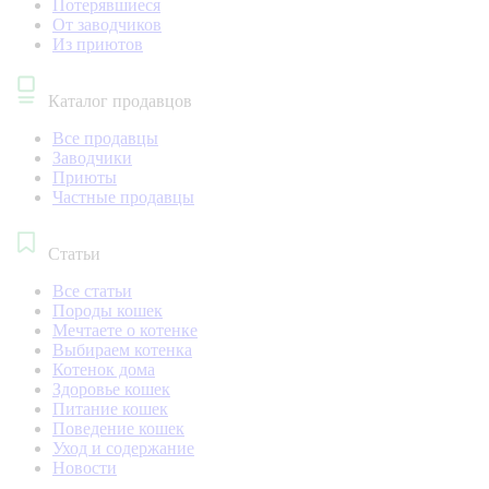
Потерявшиеся
От заводчиков
Из приютов
Каталог продавцов
Все продавцы
Заводчики
Приюты
Частные продавцы
Статьи
Все статьи
Породы кошек
Мечтаете о котенке
Выбираем котенка
Котенок дома
Здоровье кошек
Питание кошек
Поведение кошек
Уход и содержание
Новости