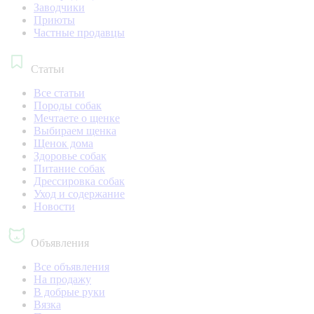
Заводчики
Приюты
Частные продавцы
Статьи
Все статьи
Породы собак
Мечтаете о щенке
Выбираем щенка
Щенок дома
Здоровье собак
Питание собак
Дрессировка собак
Уход и содержание
Новости
Объявления
Все объявления
На продажу
В добрые руки
Вязка