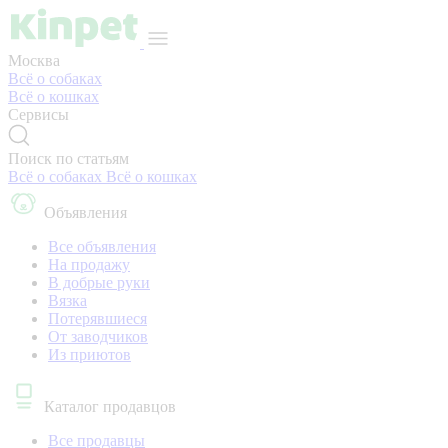
Москва
Всё о собаках
Всё о кошках
Сервисы
Поиск по статьям
Всё о собаках
Всё о кошках
Объявления
Все объявления
На продажу
В добрые руки
Вязка
Потерявшиеся
От заводчиков
Из приютов
Каталог продавцов
Все продавцы