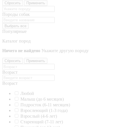
Сбросить
Применить
Породы собак
Выбрать все
Популярные
Каталог пород
Ничего не найдено
Укажите другую породу
Сбросить
Применить
Возраст
Возраст
Любой
Малыш (до 6 месяцев)
Подросток (6-11 месяцев)
Взрослеющий (1-3 года)
Взрослый (4-6 лет)
Стареющий (7-11 лет)