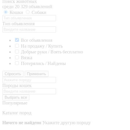
Поиск животных
среди 20 329 объявлений
Кошки
Собаки
Тип объявления
Все объявления
На продажу / Купить
Добрые руки / Взять бесплатно
Вязка
Потерялись / Найдены
Сбросить
Применить
Породы кошек
Выбрать все
Популярные
Каталог пород
Ничего не найдено
Укажите другую породу