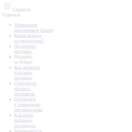
Сервисы
Сервисы
Установите
приложение Kinpet
Какая порода
подходит вам?
Подобрать
питомца
Подарки
от Kinpet
Как выбрать
и купить
питомца
Симулятор
жизни с
питомцем
Готовимся
к появлению
питомца дома
Как взять
питомца
из приюта
Беременность