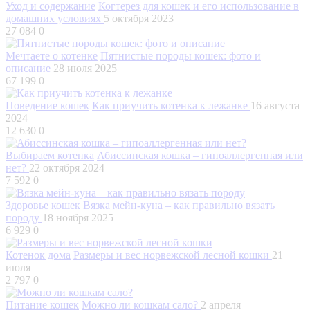
Уход и содержание
Когтерез для кошек и его использование в
домашних условиях
5 октября 2023
27 084
0
Мечтаете о котенке
Пятнистые породы кошек: фото и
описание
28 июля 2025
67 199
0
Поведение кошек
Как приучить котенка к лежанке
16 августа
2024
12 630
0
Выбираем котенка
Абиссинская кошка – гипоаллергенная или
нет?
22 октября 2024
7 592
0
Здоровье кошек
Вязка мейн-куна – как правильно вязать
породу
18 ноября 2025
6 929
0
Котенок дома
Размеры и вес норвежской лесной кошки
21
июля
2 797
0
Питание кошек
Можно ли кошкам сало?
2 апреля